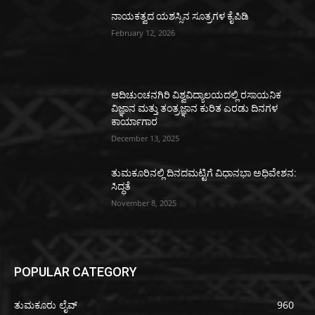
ನಾಯಕತ್ವದ ಯಶಸ್ಸಿನ ಸೂತ್ರಗಳ ಕೈಪಿಡಿ
February 12, 2026
ಆದಿಚುಂಚನಗಿರಿ ವಿಶ್ವವಿದ್ಯಾಲಯದಲ್ಲಿ ರಸಾಯನಿಕ
ವಿಜ್ಞಾನ ಮತ್ತು ತಂತ್ರಜ್ಞಾನ ಕುರಿತ ಎರಡು ದಿನಗಳ
ಕಾರ್ಯಾಗಾರ
December 13, 2025
ತುಮಕೂರಿನಲ್ಲಿ ದಿನದಮಟ್ಟಿಗೆ ವಿಧಾನಭಾ ಅಧಿವೇಶನ:
ಸಿದ್ಧತೆ
November 8, 2025
POPULAR CATEGORY
ತುಮಕೂರು ಲೈವ್
960