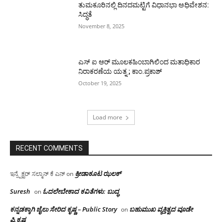
ತುಮಕೂರಿನಲ್ಲಿ ದಿನದಮಟ್ಟಿಗೆ ವಿಧಾನಭಾ ಅಧಿವೇಶನ:
ಸಿದ್ಧತೆ
November 8, 2025
ಎಸ್ ಐ ಆರ್ ಮೂಲಕಹಿಂಬಾಗಿಲಿಂದ ಮತಾಧಿಕಾರ
ನಿರಾಕರಣೆಯ ಯತ್ನ ; ಕಾಂ.ಪ್ರಕಾಶ್
October 19, 2025
Load more
RECENT COMMENTS
ಕ್ರೀಡಾಕೂಟ ಝಲಕ್
ಇನ್ಸ್ಪೆಕ್ಟರ್ ಸಲ್ಮಾನ್ ಕೆ ಎನ್
on
Suresh
ಓದಲೇಬೇಕಾದ‌ ಕವಿತೆಗಳು: ಬುದ್ಧ
on
ಕನ್ನಡಕ್ಕಾಗಿ ಜೈಲು ಸೇರಿದ ಕೃಷ್ಣ – Public Story
ಬಹುಮುಖ ವ್ಯಕ್ತಿತ್ವದ ವೂಡೇ
on
ಪಿ.ಕೃಷ್ಣ