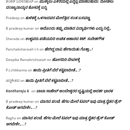
ಮುಕ್ಕಾಲು ಎಕೆರೆಯಲ್ಲಿ ಏನ್ನೆಲ್ಲ‌ ಮಾಡಬಹುದು: ನೋಡಲು
ಶಂಕರ್ ಬರಕನಹಾಲ್
on
ದಂಜ್ಯಾನಾಯ್ಕರ ತೋಟಕ್ಕೆ ಬನ್ನಿ
ತುಳಿತಕ್ಕೆ ಒಳಗಾದವರ ಮೇಲೆತ್ತಿದ ಸಂತ ಬಸವಣ್ಣ
Pradeep
on
ಅದೊಂದು ತಪ್ಪು ಮಾಡಿದ ವಿದ್ಯಾರ್ಥಿಗಳು ಎದ್ದು ನಿಲ್ಲಿ…
B pradeep kumar
on
ಉಳ್ಳವರು ಪಡೆಯದಿರಿ ಉಚಿತ ಆಹಾರದ ಕಿಟ್: ಸುರೇಶಗೌಡ
Sharada
on
ಹೇಗಿದ್ದ ಬಾವಿ ಹೇಗಾಯಿತು ಗೊತ್ತಾ…!
Panchaksharaiah t h
on
ಹೋಗದಿರಿ ದೇವಳಕ್ಕೆ
Deepika Ramakrishnaiah
on
ತಾಯಿ ಪ್ರೀತಿಗೆ ಬೆಲೆ ಕಟ್ಟಲಾದೀತೆ….?
P.t.chikkanna
on
ತಾಯಿ ಪ್ರೀತಿಗೆ ಬೆಲೆ ಕಟ್ಟಲಾದೀತೆ….?
ಚನ್ನಕೇಶವ
on
Kantharaju k
ಬಾಬಾ ಸಾಹೇಬ್ ಅಂಬೇಡ್ಕರರ ದೃಷ್ಟಿಯಲ್ಲಿ ಆದರ್ಶ ಭಾರತ
on
ಮಾಸಿದ ಪಂಚೆ, ಹೆಗಲ ಮೇಲೆ ಟವಲ್‌ ಇವು ಮಾತ್ರ ರೈತರ ಡ್ರೆಸ್‌
B pradeep kumar
on
ಕೋಡ್ ಆಗಬೇಕೇ…..?‌
ಮಾಸಿದ ಪಂಚೆ, ಹೆಗಲ ಮೇಲೆ ಟವಲ್‌ ಇವು ಮಾತ್ರ ರೈತರ ಡ್ರೆಸ್‌ ಕೋಡ್
Raghu
on
ಆಗಬೇಕೇ…..?‌