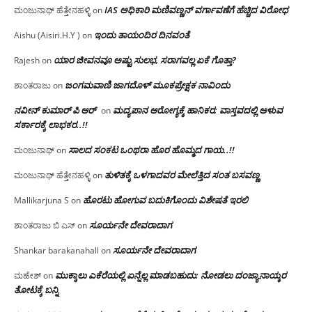
IAS ಅಧಿಕಾರಿ ಮಣಿವಣ್ಣನ್ ವರ್ಗಾವಣೆಗೆ ಹೆಚ್ಚಿದ‌ ವಿರೋಧ
ಮಂಜುನಾಥ್ ಹೆತ್ತೇನಹಳ್ಳಿ
on
ಇಂದು ತಾಯಂದಿರ ದಿನವಂತೆ
Aishu (Aisiri.H.Y )
on
ಯಾರ ಜೀವನವೂ ಅಷ್ಟು ಸುಲಭ, ಸರಾಗವಲ್ಲ ಏಕೆ ಗೊತ್ತಾ?
Rajesh
on
ಜಂಗಮವಾಣಿ ಜಾಗದೊಳ್ ಮೂಕಪ್ರೇಕ್ಷಕ ನಾವಿಂದು
ಶಾಂತರಾಜು
on
ನವೀನ್ ಕುಮಾರ್ ಪಿ ಆರ್
ಮದ್ಯಪಾನ ಆರೋಗ್ಯಕ್ಕೆ ಹಾನಿಕರ; ವಾಸ್ತವದಲ್ಲಿ ಅಳುವ
on
ಸರ್ಕಾರಕ್ಕೆ ಲಾಭಕರ..!!
ಸಾಲದ ಸಂಕಟ ಒಂಥರಾ ಹೊರ ಹೊಮ್ಮದ ಗಾಯ..!!
ಮಂಜುನಾಥ್
on
ತುಳಿತಕ್ಕೆ ಒಳಗಾದವರ ಮೇಲೆತ್ತಿದ ಸಂತ ಬಸವಣ್ಣ
ಮಂಜುನಾಥ್ ಹೆತ್ತೇನಹಳ್ಳಿ
on
ಹೊರಟು ಹೋಗುವ ಬದುಕಿಗೊಂದು ವಿಶೇಷತೆ ಇರಲಿ
Mallikarjuna S
on
ಸೂರ್ಯನೇ ದೇವರಾದಾಗ
ಶಾಂತರಾಜು ಬಿ ಎಸ್
on
ಸೂರ್ಯನೇ ದೇವರಾದಾಗ
Shankar barakanahall
on
ಮುಕ್ಕಾಲು ಎಕೆರೆಯಲ್ಲಿ ಏನ್ನೆಲ್ಲ‌ ಮಾಡಬಹುದು: ನೋಡಲು ದಂಜ್ಯಾನಾಯ್ಕರ
ಮಹೇಶ್
on
ತೋಟಕ್ಕೆ ಬನ್ನಿ