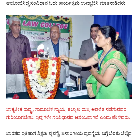
ಆಯೋಜಿಸಿದ್ದ ಸಂವಿಧಾನ ಓದು ಕಾರ್ಯಕ್ರಮ ಉದ್ಘಾಟಿಸಿ ಮಾತನಾಡಿದರು.
ಜಾತ್ಯತೀತ ರಾಷ್ಟ್ರ, ಸಾಮಾಜಿಕ ನ್ಯಾಯ, ಕಲ್ಯಾಣ ರಾಜ್ಯ ಆಡಳಿತ ನಡೆಸುವವರ
ಗುರಿಯಾಗಬೇಕು. ಇವುಗಳೇ ಸಂವಿಧಾನದ ಆಶಯವಾಗಿದೆ ಎಂದು ಹೇಳಿದರು.
ಭಾರತದ ಇತಿಹಾಸ ಶಿಕ್ಷಣ ವ್ಯವಸ್ಥೆ, ಜನಾಂಗೀಯ ವ್ಯವಸ್ಥೆಯ ಬಗ್ಗೆ ಬೆಳಕು ಚೆಲ್ಲಿದ