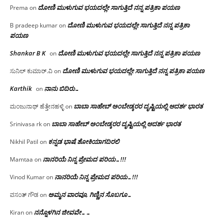
ದೋಣಿ ಮುಳುಗುವ ಭಯದಲ್ಲೇ ಸಾಗುತ್ತಿದೆ ನನ್ನ ಪತ್ರಿಕಾ ಪಯಣ
Prema
on
ದೋಣಿ ಮುಳುಗುವ ಭಯದಲ್ಲೇ ಸಾಗುತ್ತಿದೆ ನನ್ನ ಪತ್ರಿಕಾ
B pradeep kumar
on
ಪಯಣ
Shankar B K
ದೋಣಿ ಮುಳುಗುವ ಭಯದಲ್ಲೇ ಸಾಗುತ್ತಿದೆ ನನ್ನ ಪತ್ರಿಕಾ ಪಯಣ
on
ದೋಣಿ ಮುಳುಗುವ ಭಯದಲ್ಲೇ ಸಾಗುತ್ತಿದೆ ನನ್ನ ಪತ್ರಿಕಾ ಪಯಣ
ಸುನಿಲ್ ಕುಮಾರ್.ವಿ
on
Karthik
ನಾನು ಬಿದಿರು…
on
ಬಾಬಾ ಸಾಹೇಬ್ ಅಂಬೇಡ್ಕರರ ದೃಷ್ಟಿಯಲ್ಲಿ ಆದರ್ಶ ಭಾರತ
ಮಂಜುನಾಥ್ ಹೆತ್ತೇನಹಳ್ಳಿ
on
ಬಾಬಾ ಸಾಹೇಬ್ ಅಂಬೇಡ್ಕರರ ದೃಷ್ಟಿಯಲ್ಲಿ ಆದರ್ಶ ಭಾರತ
Srinivasa rk
on
ಕನ್ನಡ ಭಾಷೆ ಶೋಕಿಯಾಗದಿರಲಿ
Nikhil Patil
on
ನಾನರಿಯೆ ನಿನ್ನ ಪ್ರೇಮದ ಪರಿಯ…!!!
Mamtaa
on
ನಾನರಿಯೆ ನಿನ್ನ ಪ್ರೇಮದ ಪರಿಯ…!!!
Vinod Kumar
on
ಅಮ್ಮನ ವಾರವೂ, ಗಿಣ್ಣಿನ ಸೊಬಗೂ…
ವಸಂತ್ ಗೌಡ
on
ನನ್ನೊಳಗಿನ ಜೀವವೇ……
Kiran
on