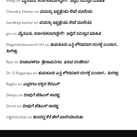
ಮೈಸೂರು, ಕರ್ನಾಟಕವಾಗಿದ್ದೇಗೆ?; ಇಲ್ಲಿದೆ ಸವಿಸ್ತಾರ ಮಾಹಿತಿ
Vinay
on
ವಯಸ್ಸು ಇಪ್ಪತ್ತೆಂಟು ಸೇವೆ ನೂರೆಂಟು
Chandra Shekar
on
ವಯಸ್ಸು ಇಪ್ಪತ್ತೆಂಟು ಸೇವೆ ನೂರೆಂಟು
Sandeep kumar
on
ಮೈಸೂರು, ಕರ್ನಾಟಕವಾಗಿದ್ದೇಗೆ?; ಇಲ್ಲಿದೆ ಸವಿಸ್ತಾರ ಮಾಹಿತಿ
giri
on
ತುಮಕೂರು ಎಸ್ಪಿ ಕೌರವನಾಗಿ ರಂಗಕ್ಕೆ ಬಂದಾಗ…
Nagendrakumarsh SH
on
ಹೀಗಿತ್ತು
ದೀಪಾವಳಿಗೂ ಶ್ರೀರಾಮನಿಗೂ ಇರುವ ನಂಟೇನು?
Ravi
on
ತುಮಕೂರು ಎಸ್ಪಿ ಕೌರವನಾಗಿ ರಂಗಕ್ಕೆ ಬಂದಾಗ… ಹೀಗಿತ್ತು
Dr. O Nagaraju
on
ಎಲ್ಲರಿಗೂ ದಕ್ಕದ ಕೆಬಿಎಸ್
Raghu
on
ದೀಪುಗೆ ಜೆಡಿಎಸ್ ಸಾರಥ್ಯ
Deepu
on
ದೀಪುಗೆ ಜೆಡಿಎಸ್ ಸಾರಥ್ಯ
Girish
on
ತುಂಬಿದ್ದ ಕೆರೆ ಹೇಗೆ ಖಾಲಿಯಾಯಿತು.
ಸತ್ಯನಾರಾಯಣ
on