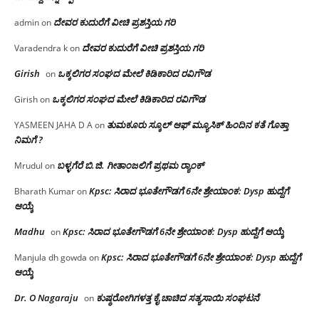
ದೇವರ ಕುದುರೆಗೆ ವೀಚಿ ಪ್ರಶಸ್ತಿಯ ಗರಿ
admin
on
ದೇವರ ಕುದುರೆಗೆ ವೀಚಿ ಪ್ರಶಸ್ತಿಯ ಗರಿ
Varadendra k
on
Girish
ಒಕ್ಕಲಿಗರ ಸಂಘದ ಮೇಲೆ ಕಿಡಿಕಾರಿದ ರವಿಗೌಡ
on
ಒಕ್ಕಲಿಗರ ಸಂಘದ ಮೇಲೆ ಕಿಡಿಕಾರಿದ ರವಿಗೌಡ
Girish
on
ತುಮಕೂರು ಸ್ಕೂಲ್ ಆಫ್ ಮ್ಯೂಸಿಕ್ ಹಿಂದಿನ ಕತೆ ಗೊತ್ತಾ
YASMEEN JAHA D A
on
ನಿಮಗೆ ?
ಬಳ್ಳಗೆರೆ ಬಿ.ಜಿ. ಗೀತಾಂಜಲಿಗೆ ಪ್ರಥಮ ರ‌್ಯಾಂಕ್
Mrudul
on
Kpsc: ಸಿರಾದ ಭೂತೇಗೌಡಗೆ 6ನೇ ಶ್ರೇಯಾಂಕ: Dysp ಹುದ್ದೆಗೆ
Bharath Kumar
on
ಆಯ್ಕೆ
Madhu
Kpsc: ಸಿರಾದ ಭೂತೇಗೌಡಗೆ 6ನೇ ಶ್ರೇಯಾಂಕ: Dysp ಹುದ್ದೆಗೆ ಆಯ್ಕೆ
on
Kpsc: ಸಿರಾದ ಭೂತೇಗೌಡಗೆ 6ನೇ ಶ್ರೇಯಾಂಕ: Dysp ಹುದ್ದೆಗೆ
Manjula dh gowda
on
ಆಯ್ಕೆ
Dr. O Nagaraju
ಕುಷ್ಠರೋಗಿಗಳತ್ತ ಕೈ ಚಾಚಿದ ಸತ್ಯಸಾಯಿ ಸಂಘಟನೆ
on