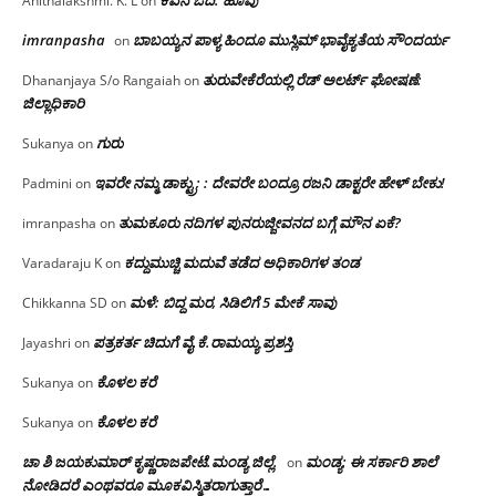
ಕವನ ಓದಿ: ಹೂವು
Anithalakshmi. K. L
on
imranpasha
ಬಾಬಯ್ಯನ ಪಾಳ್ಯ ಹಿಂದೂ ಮುಸ್ಲಿಮ್ ಭಾವೈಕ್ಯತೆಯ ಸೌಂದರ್ಯ
on
ತುರುವೇಕೆರೆಯಲ್ಲಿ ರೆಡ್ ಅಲರ್ಟ್ ಘೋಷಣೆ:
Dhananjaya S/o Rangaiah
on
ಜಿಲ್ಲಾಧಿಕಾರಿ
ಗುರು
Sukanya
on
ಇವರೇ ನಮ್ಮ ಡಾಕ್ಟ್ರು; : ದೇವರೇ ಬಂದ್ರೂ ರಜನಿ ಡಾಕ್ಟರೇ ಹೇಳ್ ಬೇಕು!
Padmini
on
ತುಮಕೂರು ನದಿಗಳ ಪುನರುಜ್ಜೀವನದ ಬಗ್ಗೆ ಮೌನ ಏಕೆ?
imranpasha
on
ಕದ್ದುಮುಚ್ಚಿ ಮದುವೆ ತಡೆದ ಅಧಿಕಾರಿಗಳ ತಂಡ
Varadaraju K
on
ಮಳೆ: ಬಿದ್ದ ಮರ, ಸಿಡಿಲಿಗೆ 5 ಮೇಕೆ ಸಾವು
Chikkanna SD
on
ಪತ್ರಕರ್ತ ಚಿದುಗೆ ವೈ.ಕೆ.ರಾಮಯ್ಯ ಪ್ರಶಸ್ತಿ
Jayashri
on
ಕೊಳಲ ಕರೆ
Sukanya
on
ಕೊಳಲ ಕರೆ
Sukanya
on
ಚಾ ಶಿ ಜಯಕುಮಾರ್ ಕೃಷ್ಣರಾಜಪೇಟೆ.ಮಂಡ್ಯ ಜಿಲ್ಲೆ.
ಮಂಡ್ಯ: ಈ ಸರ್ಕಾರಿ ಶಾಲೆ
on
ನೋಡಿದರೆ ಎಂಥವರೂ ಮೂಕವಿಸ್ಮಿತರಾಗುತ್ತಾರೆ…