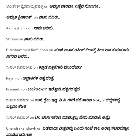
ಅಮ್ಮನ ವಾರವೂ, ಗಿಣ್ಣಿನ ಸೊಬಗೂ…
ಲೋಕೇಶ್ ಭೈರನಾಯ್ಕನಹಳ್ಳಿ
on
ಅಮೃತ ಶ್ರೀಕಾಂತ್
ನಾನು ಬಿದಿರು…
on
ನಾನು ಬಿದಿರು…
Akhilesh.m.k
on
ನಾನು ಬಿದಿರು…
Shreya
on
ಮಾಜಿ ಶಾಸಕ ರಫೀಕ್ ಕೆಲಸಕ್ಕೆ ಫಿದಾ ಆದ ತುಮಕೂರು
B.Mohammed Raffi Khan
on
ನಗರದ ಜನರು…
ಕನ್ನಡ ಪತ್ರಿಕೆಗಳು ಮುಂದೇನು?
ಸುನಿಲ್ ಕುಮಾರ್.ವಿ
on
ಅಜ್ಞಾತಿಗಳ ಆತ್ಮ ಚರಿತ್ರೆ
Rajani
on
LockDown: ಇಲ್ನೋಡಿ ಹಳ್ಳಿಗರ ಶೈಲಿ..
Praneeth
on
ಬಸ್, ರೈಲು ಇಲ್ಲ; ವಿ.ವಿ.ಗಳಿಗೆ ರಜೆ ಸಾರಿದ UGC, 9 ಜಿಲ್ಲೆಗಳಲ್ಲಿ
ಸುನಿಲ್ ಕುಮಾರ್
on
ಎಲ್ಲವೂ ಕಡಿತ
LIC ಖಾಸಗೀಕರಣ ಮಾಡುತ್ತಿಲ್ಲ, ಷೇರು ಮಾರಾಟ ಅಷ್ಟೇ
ಸುನಿಲ್ ಕುಮಾರ್
on
ಬಡಪಾಯಿ ಮಿತ್ರನನ್ನು ಒಂದು ಗಂಟೆ ಕಾಲ ಅರಣ್ಯ ಸಚಿವರನ್ನಾಗಿ
Chandrakanthavh
on
ಮಾಡಿದ್ದ ಚನ್ನಿಗಪ್ಪ!