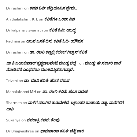
ಕವನ ಓದಿ: ಚೆರ್ರಿ ಹೂವಿನ ಪ್ರೇಮ…
Dr rashmi
on
ಕವಿತೆಗೂ ಒಂದು ದಿನ
Anithalakshmi. K. L
on
ಕವಿತೆ ಓದಿ: ಯುದ್ಧ
Dr kalpana viswanath
on
ಯುವ ಜನತೆ ದಿನ: ಕವಿತೆ ಓದಿ- ಯೌವನ
Padmini
on
ಡಾ. ರಜನಿ‌ ಕಣ್ಣಲ್ಲಿ ಕಲೀಲ್ ಗಿಬ್ರಾನ್ ಕವಿತೆ
Dr rashmi
on
ಚಾ ಶಿ ಜಯಕುಮಾರ್ ಕೃಷ್ಣರಾಜಪೇಟೆ.ಮಂಡ್ಯ ಜಿಲ್ಲೆ.
ಮಂಡ್ಯ: ಈ ಸರ್ಕಾರಿ ಶಾಲೆ
on
ನೋಡಿದರೆ ಎಂಥವರೂ ಮೂಕವಿಸ್ಮಿತರಾಗುತ್ತಾರೆ…
ಡಾ. ರಜನಿ ಕವಿತೆ: ಹೊಸ ವರುಷ
Triveni
on
ಡಾ. ರಜನಿ ಕವಿತೆ: ಹೊಸ ವರುಷ
Mahalakshmi MH
on
ಮಳೆಗೆ ನಲುಗಿದ ತುರುವೇಕೆರೆ: ಲಕ್ಷಾಂತರ ರೂಪಾಯಿ ನಷ್ಟ, ಮನೆಗಳಿಗೆ
Sharmith
on
ಹಾನಿ
ನವರಾತ್ರಿ ಕವನ :ಕೆಂಪು
Sukanya
on
ಭಾನುವಾರದ ಕವಿತೆ: ಬೆಟ್ಟ ಜಾರಿ
Dr Bhagyashree
on