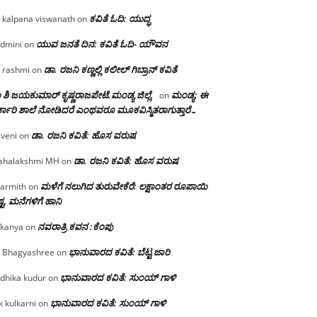
ಕವಿತೆ ಓದಿ: ಯುದ್ಧ
 kalpana viswanath
on
ಯುವ ಜನತೆ ದಿನ: ಕವಿತೆ ಓದಿ- ಯೌವನ
dmini
on
ಡಾ. ರಜನಿ‌ ಕಣ್ಣಲ್ಲಿ ಕಲೀಲ್ ಗಿಬ್ರಾನ್ ಕವಿತೆ
 rashmi
on
 ಶಿ ಜಯಕುಮಾರ್ ಕೃಷ್ಣರಾಜಪೇಟೆ.ಮಂಡ್ಯ ಜಿಲ್ಲೆ.
ಮಂಡ್ಯ: ಈ
on
್ಕಾರಿ ಶಾಲೆ ನೋಡಿದರೆ ಎಂಥವರೂ ಮೂಕವಿಸ್ಮಿತರಾಗುತ್ತಾರೆ…
ಡಾ. ರಜನಿ ಕವಿತೆ: ಹೊಸ ವರುಷ
iveni
on
ಡಾ. ರಜನಿ ಕವಿತೆ: ಹೊಸ ವರುಷ
halakshmi MH
on
ಮಳೆಗೆ ನಲುಗಿದ ತುರುವೇಕೆರೆ: ಲಕ್ಷಾಂತರ ರೂಪಾಯಿ
armith
on
್ಟ, ಮನೆಗಳಿಗೆ ಹಾನಿ
ನವರಾತ್ರಿ ಕವನ :ಕೆಂಪು
kanya
on
ಭಾನುವಾರದ ಕವಿತೆ: ಬೆಟ್ಟ ಜಾರಿ
 Bhagyashree
on
ಭಾನುವಾರದ ಕವಿತೆ: ಸುಂಯ್ ಗಾಳಿ
dhika kudur
on
ಭಾನುವಾರದ ಕವಿತೆ: ಸುಂಯ್ ಗಾಳಿ
k kulkarni
on