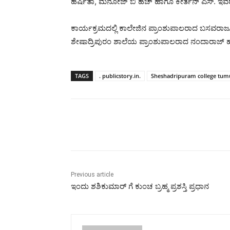
ಹರ್ಷಿತಾ, ಮನೋಜ್ ಬಿ ಹೆಚ್ ಹಾಗೂ ಕೀರ್ತನ್ ಎಸ್. ಇವರುಗ
ಕಾರ್ಯಕ್ರಮದಲ್ಲಿ ಕಾಲೇಜಿನ ಪ್ರಾಂಶುಪಾಲರಾದ ಬಸವರಾಜು
ಶೇಷಾದ್ರಿಪುರಂ ಶಾಲೆಯ ಪ್ರಾಂಶುಪಾಲರಾದ ನಂದಾರಾಜ್ ಹಾ
TAGS
. publicstory.in.
Sheshadripuram college tu
Share
Previous article
ಇಂದು ಶಶಿಕುಮಾರ್ ಗೆ ಕುಂಚ ಬ್ರಹ್ಮ ಪ್ರಶಸ್ತಿ ಪ್ರಧಾನ