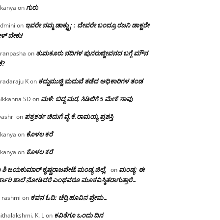
ಗುರು
kanya
on
ಇವರೇ ನಮ್ಮ ಡಾಕ್ಟ್ರು; : ದೇವರೇ ಬಂದ್ರೂ ರಜನಿ ಡಾಕ್ಟರೇ
dmini
on
ಳ್ ಬೇಕು!
ತುಮಕೂರು ನದಿಗಳ ಪುನರುಜ್ಜೀವನದ ಬಗ್ಗೆ ಮೌನ
ranpasha
on
ೆ?
ಕದ್ದುಮುಚ್ಚಿ ಮದುವೆ ತಡೆದ ಅಧಿಕಾರಿಗಳ ತಂಡ
radaraju K
on
ಮಳೆ: ಬಿದ್ದ ಮರ, ಸಿಡಿಲಿಗೆ 5 ಮೇಕೆ ಸಾವು
ikkanna SD
on
ಪತ್ರಕರ್ತ ಚಿದುಗೆ ವೈ.ಕೆ.ರಾಮಯ್ಯ ಪ್ರಶಸ್ತಿ
yashri
on
ಕೊಳಲ ಕರೆ
kanya
on
ಕೊಳಲ ಕರೆ
kanya
on
 ಶಿ ಜಯಕುಮಾರ್ ಕೃಷ್ಣರಾಜಪೇಟೆ.ಮಂಡ್ಯ ಜಿಲ್ಲೆ.
ಮಂಡ್ಯ: ಈ
on
್ಕಾರಿ ಶಾಲೆ ನೋಡಿದರೆ ಎಂಥವರೂ ಮೂಕವಿಸ್ಮಿತರಾಗುತ್ತಾರೆ…
ಕವನ ಓದಿ: ಚೆರ್ರಿ ಹೂವಿನ ಪ್ರೇಮ…
 rashmi
on
ಕವಿತೆಗೂ ಒಂದು ದಿನ
ithalakshmi. K. L
on