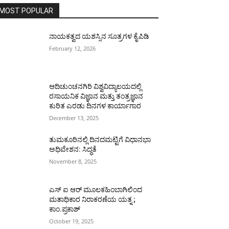
MOST POPULAR
ನಾಯಕತ್ವದ ಯಶಸ್ಸಿನ ಸೂತ್ರಗಳ ಕೈಪಿಡಿ
February 12, 2026
ಆದಿಚುಂಚನಗಿರಿ ವಿಶ್ವವಿದ್ಯಾಲಯದಲ್ಲಿ
ರಸಾಯನಿಕ ವಿಜ್ಞಾನ ಮತ್ತು ತಂತ್ರಜ್ಞಾನ
ಕುರಿತ ಎರಡು ದಿನಗಳ ಕಾರ್ಯಾಗಾರ
December 13, 2025
ತುಮಕೂರಿನಲ್ಲಿ ದಿನದಮಟ್ಟಿಗೆ ವಿಧಾನಭಾ
ಅಧಿವೇಶನ: ಸಿದ್ಧತೆ
November 8, 2025
ಎಸ್ ಐ ಆರ್ ಮೂಲಕಹಿಂಬಾಗಿಲಿಂದ
ಮತಾಧಿಕಾರ ನಿರಾಕರಣೆಯ ಯತ್ನ ;
ಕಾಂ.ಪ್ರಕಾಶ್
October 19, 2025