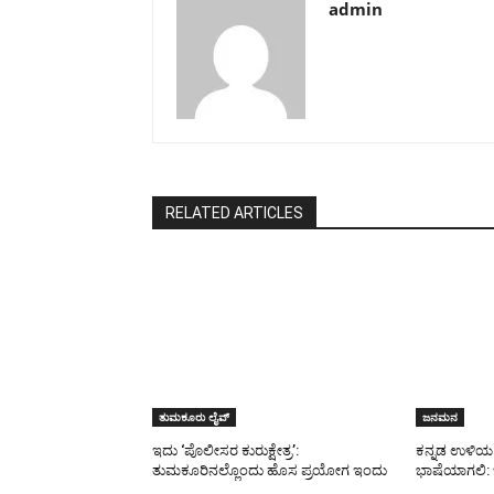
admin
RELATED ARTICLES
ತುಮಕೂರು ಲೈವ್
ಜನಮನ
ಇದು ‘ಪೊಲೀಸರ ಕುರುಕ್ಷೇತ್ರ’:
ಕನ್ನಡ ಉಳಿಯ 
ತುಮಕೂರಿನಲ್ಲೊಂದು ಹೊಸ ಪ್ರಯೋಗ ಇಂದು
ಭಾಷೆಯಾಗಲಿ: