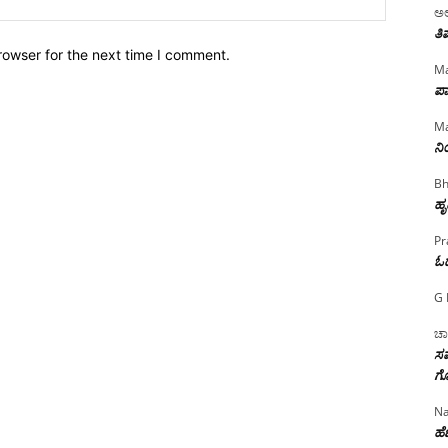
ಅಲ
ತಿ
rowser for the next time I comment.
Ma
ಪಾ
Ma
ನ
Bh
ಹೃ
Pr
ಓ
G 
ಚಾ
ಸಮ
ಗೊ
Na
ಹೆಣ