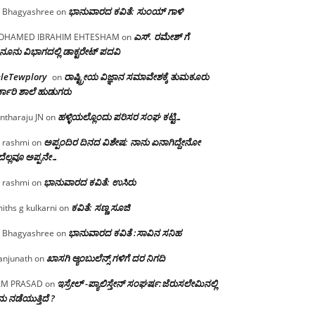
ಭಾನುವಾರದ ಕವಿತೆ: ಸುಂಯ್ ಗಾಳಿ
 Bhagyashree
on
ಎಸ್. ರಮೇಶ್ ಗೆ
OHAMED IBRAHIM EHTESHAM
on
ನೂನು ವಿಭಾಗದಲ್ಲಿ ಡಾಕ್ಟರೇಟ್ ಪದವಿ
eleTewplory
ರಾಷ್ಟ್ರೀಯ ವಿಜ್ಞಾನ ಸಮಾವೇಶಕ್ಕೆ‌ ತುಮಕೂರು
on
್ಕಾರಿ ಶಾಲೆ ಹುಡುಗರು
ಹಳ್ಳಿಯಲ್ಲೊಂದು ಪರಿಸರ ಸಂಘ ಕಟ್ಟಿ…
ntharaju JN
on
ಅಪ್ಪಂದಿರ ದಿನದ ವಿಶೇಷ: ನಾನು ಏನಾಗಿದ್ದೇನೋ‌
 rashmi
on
ೆಲ್ಲವೂ ಅಪ್ಪನೇ…
ಭಾನುವಾರದ ಕವಿತೆ: ಉಸಿರು
 rashmi
on
ಕವಿತೆ: ಸಣ್ಣ ಸೂಜಿ
iths g kulkarni
on
ಭಾನುವಾರದ ಕವಿತೆ :ಸಾವಿನ ಸನಿಹ
 Bhagyashree
on
ಖಾಸಗಿ ಆ್ಯಂಬುಲೆನ್ಸ್ ಗಳಿಗೆ ದರ ನಿಗದಿ
njunath
on
ಇಸ್ರೇಲ್ -ಪ್ಯಾಲಿಸ್ತೇನ್ ಸಂಘರ್ಷ:ಜೆರುಸಲೇಮಿನಲ್ಲಿ
AM PRASAD
on
ು ನಡೆಯುತ್ತಿದೆ ?