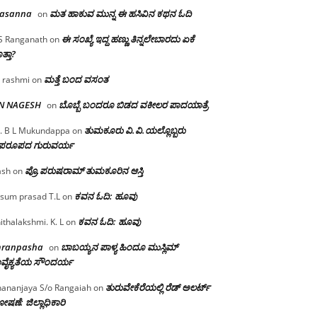
rasanna
ಮತ ಹಾಕುವ ಮುನ್ನ ಈ ಹಸಿವಿನ ಕಥನ ಓದಿ
on
ಈ ಸಂಖ್ಯೆ ಇದ್ದ ಹಣ್ಣು ತಿನ್ನಲೇಬಾರದು ಏಕೆ
S Ranganath
on
ತ್ತಾ?
ಮತ್ತೆ ಬಂದ ವಸಂತ
 rashmi
on
 N NAGESH
ಬೊಬ್ಬೆ ಬಂದರೂ ಬಿಡದ ವಕೀಲರ ಪಾದಯಾತ್ರೆ
on
ತುಮಕೂರು‌ ವಿ.ವಿ.ಯಲ್ಲೊಬ್ಬರು
. B L Mukundappa
on
ಪರೂಪದ ಗುರುವರ್ಯ
ಪ್ರೊ.ಪರುಷರಾಮ್ ತುಮಕೂರಿನ ಆಸ್ತಿ
ash
on
ಕವನ ಓದಿ: ಹೂವು
sum prasad T.L
on
ಕವನ ಓದಿ: ಹೂವು
ithalakshmi. K. L
on
mranpasha
ಬಾಬಯ್ಯನ ಪಾಳ್ಯ ಹಿಂದೂ ಮುಸ್ಲಿಮ್
on
ವೈಕ್ಯತೆಯ ಸೌಂದರ್ಯ
ತುರುವೇಕೆರೆಯಲ್ಲಿ ರೆಡ್ ಅಲರ್ಟ್
ananjaya S/o Rangaiah
on
ಷಣೆ: ಜಿಲ್ಲಾಧಿಕಾರಿ