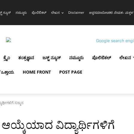
್ಟ್ ನ್ಯೂಸ್
ನಮ್ಮೂರು
ಪೊಲಿಟಿಕಲ್
ಲೇಖನ
Disclaimer
ಆಪ್ತಸಮಾಲೋಚಕ
ರ
ನೇಮ
ಕ
– ಮಕ್ಕಳ 
ಕ್ರೈಂ
ತಂತ್ರಜ್ಞಾನ
ಜಸ್ಟ್ ನ್ಯೂಸ್
ನಮ್ಮೂರು
ಪೊಲಿಟಿಕಲ್
ಲೇಖನ
ಳ ಒತ್ತಾಯ
.
HOME FRONT
POST PAGE
ರ್ಥಿಗಳಿಗೆ ಸನ್ಮಾನ
ಆಯ್ಕೆಯಾದ ವಿದ್ಯಾರ್ಥಿಗಳಿಗೆ