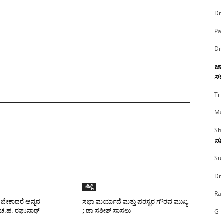
Dr
Pa
Dr
ಚಾ
ಸರ
Tr
Ma
Sh
ನಷ
Su
Dr
ಜಿಲ್ಲೆ
Ra
ಬೇಕಾದರೆ ಅನ್ನದ
ಸಭಾ ಮರ್ಯಾದೆ ಮತ್ತು ಪರಸ್ಪರ ಗೌರವ ಮುಖ್ಯ
 ಚ.ಹ. ರಘುನಾಥ್
; ಡಾ ಸತೀಶ್ ಸಾಸಲು
G 