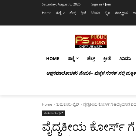
Saturday, August 8, 2026
Sign in / Join
Home
ಜಿಲ್ಲೆ
ಹೆಲ್ತ್
ಕ್ರೀಡೆ
ಸಿನಿಮಾ
ಕ್ರೈಂ
ತಂತ್ರಜ್ಞಾನ
ಜಸ
HOME
ಜಿಲ್ಲೆ
ಹೆಲ್ತ್
ಕ್ರೀಡೆ
ಸಿನಿಮಾ
ಆಪ್ತಸಮಾಲೋಚಕ
ರ
ನೇಮ
ಕ
– ಮಕ್ಕಳ ಸಂಸತ್ ನಲ್ಲಿ ಮಕ್ಕ
Home
ತುಮಕೂರು ಲೈವ್
ವೈದ್ಯಕೀಯ ಕೋರ್ಸ್ ಗೆ ಆಯ್ಕೆಯಾದ ವಿದ್ಯಾ
ತುಮಕೂರು ಲೈವ್
ವೈದ್ಯಕೀಯ ಕೋರ್ಸ್ ಗೆ 