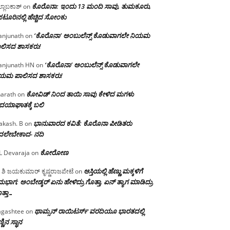
ಕೊರೊನಾ: ಇಂದು 13 ಮಂದಿ ಸಾವು, ತುಮಕೂರು,
್ಲಾಬಕಾಶ್
on
ಪಟೂರಿನಲ್ಲಿ ಹೆಚ್ಚಿದ ಸೋಂಕು
‘ಕೊರೊನಾ’ ಅಂಬುಲೆನ್ಸ್ ಕೊಡುವಾಗಲೇ ನಿಯಮ
njunath
on
ಲಿಸದ ಶಾಸಕರು!
‘ಕೊರೊನಾ’ ಅಂಬುಲೆನ್ಸ್ ಕೊಡುವಾಗಲೇ
njunath HN
on
ಿಯಮ ಪಾಲಿಸದ ಶಾಸಕರು!
ಕೋವಿಡ್ ನಿಂದ ತಾಯಿ ಸಾವು ಕೇಳಿದ ಮಗಳು
arath
on
ದಯಾಘಾತಕ್ಕೆ ಬಲಿ
ಭಾನುವಾರದ ಕವಿತೆ: ಕೊರೊನಾ ಪೀಡಿತರು
akash. B
on
ದಲೇಬೇಕಾದ- ನದಿ
ಕೋರೋಣ
L Devaraja
on
ಆಸ್ತಿಯಲ್ಲಿ ಹೆಣ್ಣು ಮಕ್ಕಳಿಗೆ
 ಶಿ ಜಯಕುಮಾರ್ ಕೃಷ್ಣರಾಜಪೇಟೆ
on
ಭಾಗ; ಅಂಬೇಡ್ಕರ್ ಏನು ಹೇಳಿದ್ರು ಗೊತ್ತಾ, ಏನ್ ತ್ಯಾಗ ಮಾಡಿದ್ರು
ತ್ತಾ…
ಥಾಮ್ಸನ್ ರಾಯಿಟರ್ಸ್ ವರದಿಯೂ ಭಾರತದಲ್ಲಿ
gashtee
on
್ಣಿನ ಸ್ಥಾನ‌