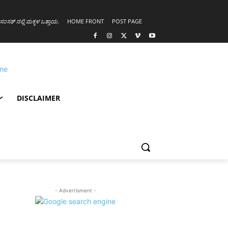
ಸಂಸತ್ ನಲ್ಲಿ ಮಕ್ಕಳ ಒತ್ತಾಯ
.
HOME FRONT
POST PAGE
DISCLAIMER
- Advertisment -