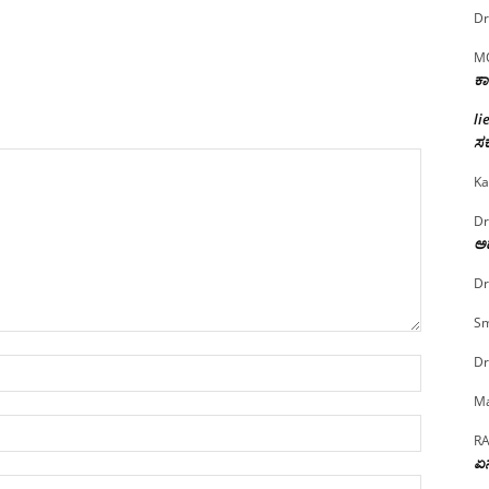
Dr
M
ಕಾ
li
ಸರ
Ka
Dr
ಅದ
Dr
Sm
Dr
Name:*
Ma
Email:*
R
ಏನ
Website: