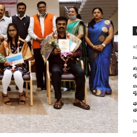
ಇನ್
Su
ಕನ
ವ್ಯ
ಬಹ
ವ್ಯ
ವೂ
ವೂ
Sh
U