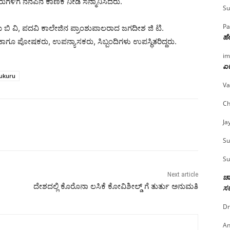
ಳಿಗೆ ನೆನಪಿನ ಕಾಣಿಕೆ ನೀಡಿ ಸನ್ಮಾನಿಸಿದರು.
Su
Pa
 ಬಿ ವಿ, ಪದವಿ ಕಾಲೇಜಿನ ಪ್ರಾಂಶುಪಾಲರಾದ ಜಗದೀಶ ಜಿ ಟಿ.
ಹೇ
ಗೂ ಪೋಷಕರು, ಉಪನ್ಯಾಸಕರು, ಸಿಬ್ಬಂದಿಗಳು ಉಪಸ್ಥಿತರಿದ್ದರು.
im
ಏಕ
mukuru
Va
Ch
Ja
Su
Su
Next article
ಚಾ
ದೇಶದಲ್ಲಿ‌ ಕೊರೊನಾ ಲಸಿಕೆ‌ ಕೋವಿಶೀಲ್ಡ್ ಗೆ ತುರ್ತು ಅನುಮತಿ
ಸರ
Dr
An