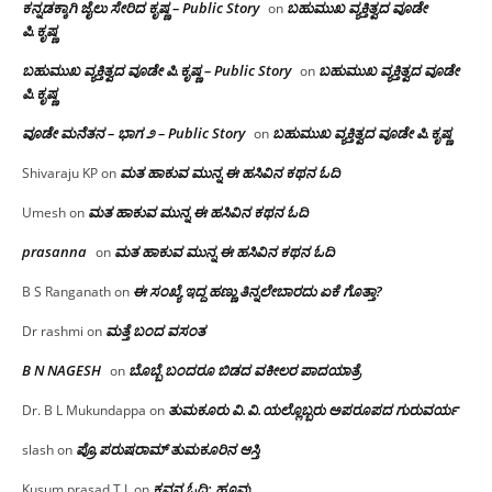
ಕನ್ನಡಕ್ಕಾಗಿ ಜೈಲು ಸೇರಿದ ಕೃಷ್ಣ – Public Story
ಬಹುಮುಖ ವ್ಯಕ್ತಿತ್ವದ ವೂಡೇ
on
ಪಿ.ಕೃಷ್ಣ
ಬಹುಮುಖ ವ್ಯಕ್ತಿತ್ವದ ವೂಡೇ ಪಿ.ಕೃಷ್ಣ – Public Story
ಬಹುಮುಖ ವ್ಯಕ್ತಿತ್ವದ ವೂಡೇ
on
ಪಿ.ಕೃಷ್ಣ
ವೂಡೇ ಮನೆತನ – ಭಾಗ ೨ – Public Story
ಬಹುಮುಖ ವ್ಯಕ್ತಿತ್ವದ ವೂಡೇ ಪಿ.ಕೃಷ್ಣ
on
ಮತ ಹಾಕುವ ಮುನ್ನ ಈ ಹಸಿವಿನ ಕಥನ ಓದಿ
Shivaraju KP
on
ಮತ ಹಾಕುವ ಮುನ್ನ ಈ ಹಸಿವಿನ ಕಥನ ಓದಿ
Umesh
on
prasanna
ಮತ ಹಾಕುವ ಮುನ್ನ ಈ ಹಸಿವಿನ ಕಥನ ಓದಿ
on
ಈ ಸಂಖ್ಯೆ ಇದ್ದ ಹಣ್ಣು ತಿನ್ನಲೇಬಾರದು ಏಕೆ ಗೊತ್ತಾ?
B S Ranganath
on
ಮತ್ತೆ ಬಂದ ವಸಂತ
Dr rashmi
on
B N NAGESH
ಬೊಬ್ಬೆ ಬಂದರೂ ಬಿಡದ ವಕೀಲರ ಪಾದಯಾತ್ರೆ
on
ತುಮಕೂರು‌ ವಿ.ವಿ.ಯಲ್ಲೊಬ್ಬರು ಅಪರೂಪದ ಗುರುವರ್ಯ
Dr. B L Mukundappa
on
ಪ್ರೊ.ಪರುಷರಾಮ್ ತುಮಕೂರಿನ ಆಸ್ತಿ
slash
on
ಕವನ ಓದಿ: ಹೂವು
Kusum prasad T.L
on