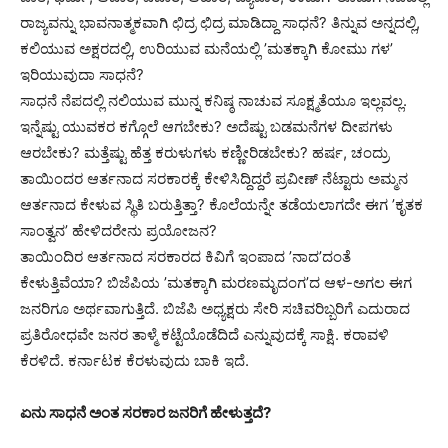
ರಾಜ್ಯವನ್ನು ಭಾವನಾತ್ಮಕವಾಗಿ ಛಿದ್ರ ಛಿದ್ರ ಮಾಡಿದ್ದಾ ಸಾಧನೆ? ತಿನ್ನುವ ಅನ್ನದಲ್ಲಿ,
ಕಲಿಯುವ ಅಕ್ಷರದಲ್ಲಿ, ಉರಿಯುವ ಮನೆಯಲ್ಲಿ ʼಮತಕ್ಕಾಗಿ ಕೋಮು ಗಳʼ
ಇರಿಯುವುದಾ ಸಾಧನೆ?
ಸಾಧನೆ ನೆಪದಲ್ಲಿ ನಲಿಯುವ ಮುನ್ನ ಕನಿಷ್ಠ ನಾಚುವ ಸೂಕ್ಷ್ಮತೆಯೂ ಇಲ್ಲವಲ್ಲ.
ಇನ್ನೆಷ್ಟು ಯುವಕರ ಕಗ್ಗೊಲೆ ಆಗಬೇಕು? ಅದೆಷ್ಟು ಬಡಮನೆಗಳ ದೀಪಗಳು
ಆರಬೇಕು? ಮತ್ತೆಷ್ಟು ಹೆತ್ತ ಕರುಳುಗಳು ಕಣ್ಣೀರಿಡಬೇಕು? ಹರ್ಷ, ಚಂದ್ರು
ತಾಯಿಂದರ ಆರ್ತನಾದ ಸರಕಾರಕ್ಕೆ ಕೇಳಿಸಿದ್ದಿದ್ದರೆ ಪ್ರವೀಣ್ ನೆಟ್ಟಾರು ಅಮ್ಮನ
ಆರ್ತನಾದ ಕೇಳುವ ಸ್ಥಿತಿ ಬರುತ್ತಿತ್ತಾ? ಕೊಲೆಯನ್ನೇ ತಡೆಯಲಾಗದೇ ಈಗ ʼಕೃತಕ
ಸಾಂತ್ವನʼ ಹೇಳಿದರೇನು ಪ್ರಯೋಜನ?
ತಾಯಿಂದಿರ ಆರ್ತನಾದ ಸರಕಾರದ ಕಿವಿಗೆ ಇಂಪಾದ ʼನಾದʼದಂತೆ
ಕೇಳುತ್ತಿವೆಯಾ? ಬಿಜೆಪಿಯ ʼಮತಕ್ಕಾಗಿ ಮರಣಮೃದಂಗʼದ ಆಳ-ಅಗಲ ಈಗ
ಜನರಿಗೂ ಅರ್ಥವಾಗುತ್ತಿದೆ. ಬಿಜೆಪಿ ಅಧ್ಯಕ್ಷರು ಸೇರಿ ಸಚಿವರಿಬ್ಬರಿಗೆ ಎದುರಾದ
ಪ್ರತಿರೋಧವೇ ಜನರ ತಾಳ್ಮೆ ಕಟ್ಟೆಯೊಡೆದಿದೆ ಎನ್ನುವುದಕ್ಕೆ ಸಾಕ್ಷಿ. ಕರಾವಳಿ
ಕೆರಳಿದೆ. ಕರ್ನಾಟಕ ಕೆರಳುವುದು ಬಾಕಿ ಇದೆ.
ಏನು ಸಾಧನೆ ಅಂತ ಸರಕಾರ ಜನರಿಗೆ ಹೇಳುತ್ತದೆ?