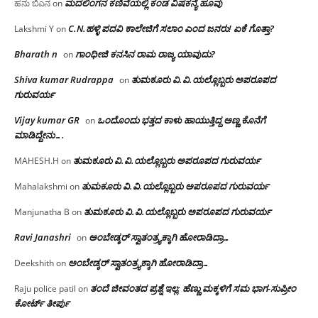
ಮದಲಿಂಗನ ಕಣಿವೆಯಲ್ಲಿ ಕಂಡ ವಿಷಕನ್ಯೆ ಹೂವು
ಹನು ಬಿಎನ
on
C.N.ಹಳ್ಳಿ ಪದವಿ ಕಾಲೇಜಿಗೆ ಸಲಾಂ‌ ಎಂದ ಜನರು! ಏಕೆ ಗೊತ್ತಾ?
Lakshmi Y
on
Bharath n
ಗಾಂಧೀಜಿ ಕನಸಿನ ರಾಮ ರಾಜ್ಯ ಯಾವುದು?
on
Shiva kumar Rudrappa
ತುಮಕೂರು‌ ವಿ.ವಿ.ಯಲ್ಲೊಬ್ಬರು ಅಪರೂಪದ
on
ಗುರುವರ್ಯ
Vijay kumar GR
ಒಂದೊಂದು ಭತ್ತದ ಕಾಳು ಹಾಯುತ್ತಿದ್ದ ಅಣ್ಣ ಕೊನೆಗೆ
on
ಮಾಡಿದ್ದೇನು….
ತುಮಕೂರು‌ ವಿ.ವಿ.ಯಲ್ಲೊಬ್ಬರು ಅಪರೂಪದ ಗುರುವರ್ಯ
MAHESH.H
on
ತುಮಕೂರು‌ ವಿ.ವಿ.ಯಲ್ಲೊಬ್ಬರು ಅಪರೂಪದ ಗುರುವರ್ಯ
Mahalakshmi
on
ತುಮಕೂರು‌ ವಿ.ವಿ.ಯಲ್ಲೊಬ್ಬರು ಅಪರೂಪದ ಗುರುವರ್ಯ
Manjunatha B
on
Ravi Janashri
ಅಂಬೇಡ್ಕರ್ ಸ್ವಾತಂತ್ರ್ಯಕ್ಕಾಗಿ ಹೋರಾಡಿದ್ರಾ…
on
ಅಂಬೇಡ್ಕರ್ ಸ್ವಾತಂತ್ರ್ಯಕ್ಕಾಗಿ ಹೋರಾಡಿದ್ರಾ…
Deekshith
on
ತಂದೆ ಜೀವಂತದ ಪ್ರಶ್ನೆ ಇಲ್ಲ: ಹೆಣ್ಣು ಮಕ್ಕಳಿಗೆ ಸಮ ಭಾಗ-ಸುಪ್ರೀಂ
Raju police patil
on
ಕೋರ್ಟ್ ತೀರ್ಪು