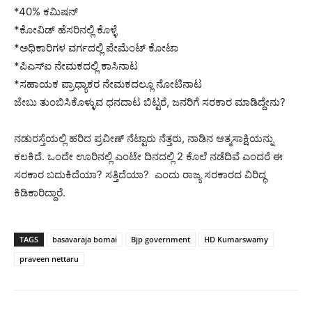
*40% ಕಮಿಷನ್
*ಕೋವಿಡ್ ಹೆಸರಿನಲ್ಲಿ ಕೊಳ್ಳೆ
*ಅಧಿಕಾರಿಗಳ ವರ್ಗದಲ್ಲಿ ಪೇಮೆಂಟ್‌ ಕೋಟಾ
*ಪಿಎಸ್ಐ ನೇಮಕದಲ್ಲಿ ಕಾಸಿನಾಟ
*ಸಹಾಯಕ ಪ್ರಾಧ್ಯಾಕರ ನೇಮಕದಲ್ಲೂ ನೋಟಿನಾಟ
ಜೇಬು ತುಂಬಿಸಿಕೊಳ್ಳುವ ಧನದಾಟ ಬಿಟ್ಟರೆ, ಜನರಿಗೆ ಸರಕಾರ ಮಾಡಿದ್ದೇನು?
ನಡುರಸ್ತೆಯಲ್ಲಿ ಹರಿದ ಪ್ರವೀಣ್ ನೆಟ್ಟಾರು ನೆತ್ತರು, ನಾಡಿನ ಆತ್ಮಸಾಕ್ಷಿಯನ್ನು
ಕಲಕಿದೆ. ಒಂದೇ ಊರಿನಲ್ಲಿ ಎಂಟೇ ದಿನದಲ್ಲಿ 2 ಕೊಲೆ ನಡೆದಿವೆ ಎಂದರೆ ಈ
ಸರಕಾರ ಬದುಕಿದೆಯಾ? ಸತ್ತಿದೆಯಾ? ಎಂದು ರಾಜ್ಯ ಸರಕಾರದ ವಿರಿದ್ಧ
ಕಿಡಿಕಾರಿದ್ದಾರೆ.
TAGS
basavaraja bomai
Bjp government
HD Kumarswamy
praveen nettaru