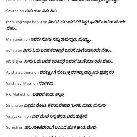
ಗುಸು ಗುಸು ಪಿಸು ಪಿಸು
Savitha
on
ನೀನು ಓದು ಬರಹ ಕಲಿತಿದ್ದರೆ ಇವರಿಗೆ ಋಣಿಯಾಗಿರಲೇ
manjula(roopa babu)
on
ಬೇಕು…
ಇವರೇ‌ ನೋಡಿ‌ ನಮ್ಮ‌ ರಾಮಸ್ವಾಮಿ ಮೇಷ್ಟ್ರು…
Manjunath
on
ನೀನು ಓದು ಬರಹ ಕಲಿತಿದ್ದರೆ ಇವರಿಗೆ ಋಣಿಯಾಗಿರಲೇ ಬೇಕು…
admin
on
ನೀನು ಓದು ಬರಹ ಕಲಿತಿದ್ದರೆ ಇವರಿಗೆ ಋಣಿಯಾಗಿರಲೇ ಬೇಕು…
ಹರಿನೇತ್ರ
on
ವರಲಕ್ಷ್ಮೀ ಗೆ ಸೂಲಗಿತ್ತಿ ನರಸಮ್ಮ‌ ರಾಷ್ಟ್ರೀಯ ಪ್ರಶಸ್ತಿ ಗರಿ
Ayisha Sulthana
on
ಸರಗಳವು
Vaishnavi Metri
on
ಬಡವರ ತಾಯಿ ಇನ್ನಿಲ್ಲ
R C Mahesh
on
ಎಲ್ಲರೂ ನೋಡಿ, ಕಲಿಯಬೇಕಾದ ‘ಒಳಿತು ಮಾಡು ಮನುಸಾ’
Sindhu
on
ಬಿಲ್ ಮೇಲೆ ನಿನ್ನ ಹೆಸರು ಬರೆದಿಡುತ್ತೇನೆ!
Vinayaka m
on
ಹಸು ಸಾಕಣೆದಾರರಿಗೆ ಬಂದಿದೆ ಹೊಸ ಹಸಿರು ಮೇವು
Suresh
on