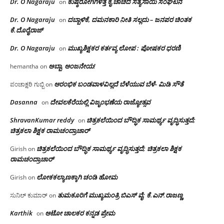
Dr. O Nagaraju
ಕುಷ್ಠರೋಗಿಗಳತ್ತ ಕೈ ಚಾಚಿದ ಸತ್ಯಸಾಯಿ ಸಂಘಟನೆ
on
Dr. O Nagaraju
ದಬ್ಬಾಳಿಕೆ, ದಮನಕಾರಿ ನೀತಿ ಸಲ್ಲದು – ಜನಪರ ಚಿಂತಕ
on
ಕೆ.ದೊರೈರಾಜ್
Dr. O Nagaraju
ಮುಖ್ಯಶಿಕ್ಷಕರ ಕರ್ತವ್ಯ ಲೋಪ : ಪೋಷಕರ ಧರಣಿ
on
ಅಬ್ಬಾ, ಆಂಜನೇಯ!
hemantha
on
ಆರಂಭಿಕ ಬಂಡವಾಳವಿಲ್ಲದೆ ಬೆಳೆಯುವ ಬೆಳೆ- ಮಿಡಿ ಸೌತೆ
ಪಂಚಾಕ್ಷರಿ ಗುಬ್ಬಿ
on
Dasanna
ದೇವಲಕೆರೆಯಲ್ಲಿ ವಿಜೃಂಭಣೆಯ ರಾಜ್ಯೋತ್ಸವ
on
ShravanKumar reddy
ಚಿತ್ರಕಲೆಯಿಂದ ಬೌದ್ಧಿಕ ಸಾಮರ್ಥ್ಯ ವೃದ್ಧಿಸುತ್ತದೆ;
on
ಚಿತ್ರಕಲಾ ಶಿಕ್ಷಕ ರಾಮಚಂದ್ರಾಚಾರ್
ಚಿತ್ರಕಲೆಯಿಂದ ಬೌದ್ಧಿಕ ಸಾಮರ್ಥ್ಯ ವೃದ್ಧಿಸುತ್ತದೆ; ಚಿತ್ರಕಲಾ ಶಿಕ್ಷಕ
Girish
on
ರಾಮಚಂದ್ರಾಚಾರ್
ಲೋಕಕಲ್ಯಾಣಕ್ಕಾಗಿ ಚಂಡಿ ಹೋಮ
Girish
on
ತುಮಕೂರಿಗೆ ಮುಖ್ಯಮಂತ್ರಿ ಬಿಎಸ್ ವೈ: ಕೆ.ಎನ್.ರಾಜಣ್ಣ
ಸುನಿಲ್ ಕುಮಾರ್
on
Karthik
ಆಟೋ ಚಾಲಕರ ಕನ್ನಡ ಪ್ರೇಮ
on