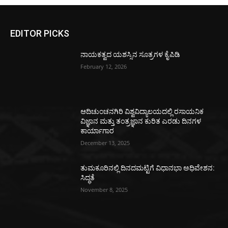
EDITOR PICKS
ನಾಯಕತ್ವದ ಯಶಸ್ಸಿನ ಸೂತ್ರಗಳ ಕೈಪಿಡಿ
February 12, 2026
ಆದಿಚುಂಚನಗಿರಿ ವಿಶ್ವವಿದ್ಯಾಲಯದಲ್ಲಿ ರಸಾಯನಿಕ
ವಿಜ್ಞಾನ ಮತ್ತು ತಂತ್ರಜ್ಞಾನ ಕುರಿತ ಎರಡು ದಿನಗಳ
ಕಾರ್ಯಾಗಾರ
December 13, 2025
ತುಮಕೂರಿನಲ್ಲಿ ದಿನದಮಟ್ಟಿಗೆ ವಿಧಾನಭಾ ಅಧಿವೇಶನ:
ಸಿದ್ಧತೆ
November 8, 2025