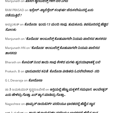
ಖಾಸಗಿ ಆ್ಯಂಬುಲೆನ್ಸ್ ಗಳಿಗೆ ದರ ನಿಗದಿ
Manjunath
on
ಇಸ್ರೇಲ್ -ಪ್ಯಾಲಿಸ್ತೇನ್ ಸಂಘರ್ಷ:ಜೆರುಸಲೇಮಿನಲ್ಲಿ ಏನು
RAM PRASAD
on
ನಡೆಯುತ್ತಿದೆ ?
ಕೊರೊನಾ: ಇಂದು 13 ಮಂದಿ ಸಾವು, ತುಮಕೂರು, ತಿಪಟೂರಿನಲ್ಲಿ ಹೆಚ್ಚಿದ
ಅಲ್ಲಾಬಕಾಶ್
on
ಸೋಂಕು
‘ಕೊರೊನಾ’ ಅಂಬುಲೆನ್ಸ್ ಕೊಡುವಾಗಲೇ ನಿಯಮ ಪಾಲಿಸದ ಶಾಸಕರು!
Manjunath
on
‘ಕೊರೊನಾ’ ಅಂಬುಲೆನ್ಸ್ ಕೊಡುವಾಗಲೇ ನಿಯಮ ಪಾಲಿಸದ
Manjunath HN
on
ಶಾಸಕರು!
ಕೋವಿಡ್ ನಿಂದ ತಾಯಿ ಸಾವು ಕೇಳಿದ ಮಗಳು ಹೃದಯಾಘಾತಕ್ಕೆ ಬಲಿ
Bharath
on
ಭಾನುವಾರದ ಕವಿತೆ: ಕೊರೊನಾ ಪೀಡಿತರು ಓದಲೇಬೇಕಾದ- ನದಿ
Prakash. B
on
ಕೋರೋಣ
G L Devaraja
on
ಆಸ್ತಿಯಲ್ಲಿ ಹೆಣ್ಣು ಮಕ್ಕಳಿಗೆ ಸಮಭಾಗ; ಅಂಬೇಡ್ಕರ್
ಚಾ ಶಿ ಜಯಕುಮಾರ್ ಕೃಷ್ಣರಾಜಪೇಟೆ
on
ಏನು ಹೇಳಿದ್ರು ಗೊತ್ತಾ, ಏನ್ ತ್ಯಾಗ ಮಾಡಿದ್ರು ಗೊತ್ತಾ…
ಥಾಮ್ಸನ್ ರಾಯಿಟರ್ಸ್ ವರದಿಯೂ ಭಾರತದಲ್ಲಿ ಹೆಣ್ಣಿನ ಸ್ಥಾನ‌
Nagashtee
on
ಥಾಮ್ಸನ್ ರಾಯಿಟರ್ಸ್ ವರದಿಯೂ ಭಾರತದಲ್ಲಿ ಹೆಣ್ಣಿನ ಸ್ಥಾನ‌
ಆರ್.ಸಿ.ಮಹೇಶ್
on