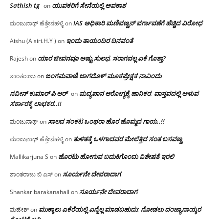
Sathish tg
ಯುವಕರಿಗೆ ಸೇನೆಯಲ್ಲಿ ಅವಕಾಶ
on
IAS ಅಧಿಕಾರಿ ಮಣಿವಣ್ಣನ್ ವರ್ಗಾವಣೆಗೆ ಹೆಚ್ಚಿದ‌ ವಿರೋಧ
ಮಂಜುನಾಥ್ ಹೆತ್ತೇನಹಳ್ಳಿ
on
ಇಂದು ತಾಯಂದಿರ ದಿನವಂತೆ
Aishu (Aisiri.H.Y )
on
ಯಾರ ಜೀವನವೂ ಅಷ್ಟು ಸುಲಭ, ಸರಾಗವಲ್ಲ ಏಕೆ ಗೊತ್ತಾ?
Rajesh
on
ಜಂಗಮವಾಣಿ ಜಾಗದೊಳ್ ಮೂಕಪ್ರೇಕ್ಷಕ ನಾವಿಂದು
ಶಾಂತರಾಜು
on
ನವೀನ್ ಕುಮಾರ್ ಪಿ ಆರ್
ಮದ್ಯಪಾನ ಆರೋಗ್ಯಕ್ಕೆ ಹಾನಿಕರ; ವಾಸ್ತವದಲ್ಲಿ ಅಳುವ
on
ಸರ್ಕಾರಕ್ಕೆ ಲಾಭಕರ..!!
ಸಾಲದ ಸಂಕಟ ಒಂಥರಾ ಹೊರ ಹೊಮ್ಮದ ಗಾಯ..!!
ಮಂಜುನಾಥ್
on
ತುಳಿತಕ್ಕೆ ಒಳಗಾದವರ ಮೇಲೆತ್ತಿದ ಸಂತ ಬಸವಣ್ಣ
ಮಂಜುನಾಥ್ ಹೆತ್ತೇನಹಳ್ಳಿ
on
ಹೊರಟು ಹೋಗುವ ಬದುಕಿಗೊಂದು ವಿಶೇಷತೆ ಇರಲಿ
Mallikarjuna S
on
ಸೂರ್ಯನೇ ದೇವರಾದಾಗ
ಶಾಂತರಾಜು ಬಿ ಎಸ್
on
ಸೂರ್ಯನೇ ದೇವರಾದಾಗ
Shankar barakanahall
on
ಮುಕ್ಕಾಲು ಎಕೆರೆಯಲ್ಲಿ ಏನ್ನೆಲ್ಲ‌ ಮಾಡಬಹುದು: ನೋಡಲು ದಂಜ್ಯಾನಾಯ್ಕರ
ಮಹೇಶ್
on