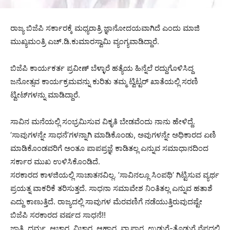
ರಾಜ್ಯ ಬಿಜೆಪಿ ಸರ್ಕಾರಕ್ಕೆ ಮಧ್ಯರಾತ್ರಿ ಜ್ಞಾನೋದಯವಾಗಿದೆ ಎಂದು ಮಾಜಿ
ಮುಖ್ಯಮಂತ್ರಿ ಎಚ್.ಡಿ.ಕುಮಾರಸ್ವಾಮಿ ವ್ಯಂಗ್ಯವಾಡಿದ್ದಾರೆ.
ಬಿಜೆಪಿ ಕಾರ್ಯಕರ್ತ ಪ್ರವೀಣ್ ಬೆಳ್ಳಾರೆ ಹತ್ಯೆಯ ಹಿನ್ನೆಲೆ ರದ್ದುಗೊಳಿಸಿದ್ದ
ಜನೋತ್ಸವ ಕಾರ್ಯಕ್ರಮವನ್ನು ಕುರಿತು ತಮ್ಮ ಟ್ವಿಟ್ಟರ್ ಖಾತೆಯಲ್ಲಿ ಸರಣಿ
ಟ್ವೀಟ್‌ಗಳನ್ನು ಮಾಡಿದ್ದಾರೆ.
ಸಾವಿನ ಮನೆಯಲ್ಲಿ ಸಂಭ್ರಮಿಸುವ ವಿಕೃತಿ ಬೇಡವೆಂದು ನಾನು ಹೇಳಿದ್ದೆ.
‘ಸಾವುಗಳನ್ನೇ ಸಾಧನೆʼಗಳನ್ನಾಗಿ ಮಾಡಿಕೊಂಡು, ಅವುಗಳನ್ನೇ ಅಧಿಕಾರದ ಏಣಿ
ಮಾಡಿಕೊಂಡವರಿಗೆ ಅಂತೂ ಪಾಪಪ್ರಜ್ಞೆ ಕಾಡಿತಲ್ಲ ಎನ್ನುವ ಸಮಾಧಾನದಿಂದ
ಸರ್ಕಾರ ಮುಖ ಉಳಿಸಿಕೊಂಡಿದೆ.
ಸರಕಾರದ ಕಾಳಜಿಯಲ್ಲಿ ಸಾಚಾತನವಿಲ್ಲ. ʼಸಾವಿನಲ್ಲೂ ಸಿಂಪಥಿʼ ಗಿಟ್ಟಿಸುವ ವ್ಯರ್ಥ
ಪ್ರಯತ್ನ ವಾಕರಿಕೆ ತರಿಸುತ್ತದೆ. ಸಾಧನಾ ಸಮಾವೇಶ ನಿಂತಿತಲ್ಲ ಎನ್ನುವ ಹತಾಶೆ
ಎದ್ದು ಕಾಣುತ್ತಿದೆ. ರಾಜ್ಯದಲ್ಲಿ ಸಾವುಗಳ ಮೆರವಣಿಗೆ ನಡೆಯುತ್ತಿರುವುದಷ್ಟೇ
ಬಿಜೆಪಿ ಸರಕಾರದ ವರ್ಷದ ಸಾಧನೆ!!
ಜಾತಿ, ಧರ್ಮ, ಆಚಾರ, ವಿಚಾರ, ಆಹಾರ, ವ್ಯಾಪಾರ, ಉಡುಗೆ-ತೊಡುಗೆ ನೆಪದಲ್ಲಿ