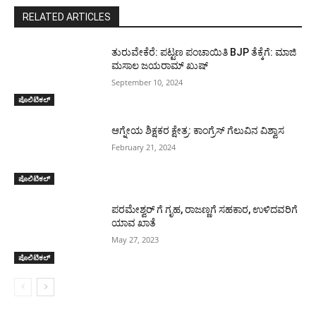
RELATED ARTICLES
ತುರುವೇಕೆರೆ: ಪಟ್ಟಣ ಪಂಚಾಯಿತಿ BJP ತೆಕ್ಕೆಗೆ: ಮಾಜಿ
ಮಸಾಲ ಜಯರಾಮ್ ಖುಷ್
September 10, 2024
ಪೊಲಿಟಿಕಲ್
ಆಗ್ನೇಯ ಶಿಕ್ಷಕರ ಕ್ಷೇತ್ರ: ಕಾಂಗ್ರೆಸ್ ಗೆಲುವಿನ ವಿಶ್ವಾಸ
February 21, 2024
ಪೊಲಿಟಿಕಲ್
ಪರಮೇಶ್ವರ್ ಗೆ ಗೃಹ, ರಾಜಣ್ಣಗೆ ಸಹಕಾರ, ಉಳಿದವರಿಗೆ
ಯಾವ ಖಾತೆ
May 27, 2023
ಪೊಲಿಟಿಕಲ್