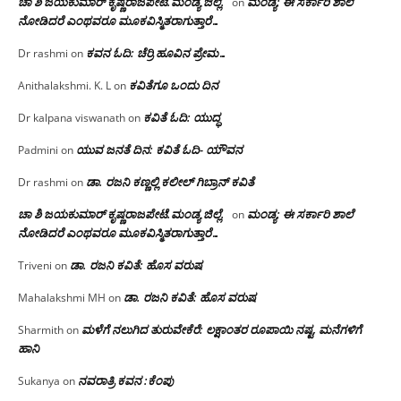
ಚಾ ಶಿ ಜಯಕುಮಾರ್ ಕೃಷ್ಣರಾಜಪೇಟೆ.ಮಂಡ್ಯ ಜಿಲ್ಲೆ.
ಮಂಡ್ಯ: ಈ ಸರ್ಕಾರಿ ಶಾಲೆ
on
ನೋಡಿದರೆ ಎಂಥವರೂ ಮೂಕವಿಸ್ಮಿತರಾಗುತ್ತಾರೆ…
ಕವನ ಓದಿ: ಚೆರ್ರಿ ಹೂವಿನ ಪ್ರೇಮ…
Dr rashmi
on
ಕವಿತೆಗೂ ಒಂದು ದಿನ
Anithalakshmi. K. L
on
ಕವಿತೆ ಓದಿ: ಯುದ್ಧ
Dr kalpana viswanath
on
ಯುವ ಜನತೆ ದಿನ: ಕವಿತೆ ಓದಿ- ಯೌವನ
Padmini
on
ಡಾ. ರಜನಿ‌ ಕಣ್ಣಲ್ಲಿ ಕಲೀಲ್ ಗಿಬ್ರಾನ್ ಕವಿತೆ
Dr rashmi
on
ಚಾ ಶಿ ಜಯಕುಮಾರ್ ಕೃಷ್ಣರಾಜಪೇಟೆ.ಮಂಡ್ಯ ಜಿಲ್ಲೆ.
ಮಂಡ್ಯ: ಈ ಸರ್ಕಾರಿ ಶಾಲೆ
on
ನೋಡಿದರೆ ಎಂಥವರೂ ಮೂಕವಿಸ್ಮಿತರಾಗುತ್ತಾರೆ…
ಡಾ. ರಜನಿ ಕವಿತೆ: ಹೊಸ ವರುಷ
Triveni
on
ಡಾ. ರಜನಿ ಕವಿತೆ: ಹೊಸ ವರುಷ
Mahalakshmi MH
on
ಮಳೆಗೆ ನಲುಗಿದ ತುರುವೇಕೆರೆ: ಲಕ್ಷಾಂತರ ರೂಪಾಯಿ ನಷ್ಟ, ಮನೆಗಳಿಗೆ
Sharmith
on
ಹಾನಿ
ನವರಾತ್ರಿ ಕವನ :ಕೆಂಪು
Sukanya
on