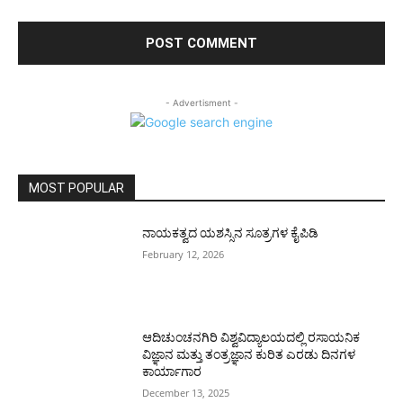
- Advertisment -
MOST POPULAR
ನಾಯಕತ್ವದ ಯಶಸ್ಸಿನ ಸೂತ್ರಗಳ ಕೈಪಿಡಿ
February 12, 2026
ಆದಿಚುಂಚನಗಿರಿ ವಿಶ್ವವಿದ್ಯಾಲಯದಲ್ಲಿ ರಸಾಯನಿಕ
ವಿಜ್ಞಾನ ಮತ್ತು ತಂತ್ರಜ್ಞಾನ ಕುರಿತ ಎರಡು ದಿನಗಳ
ಕಾರ್ಯಾಗಾರ
December 13, 2025