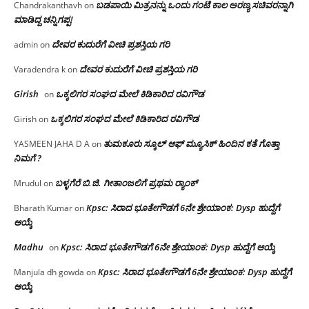
ಬಡಪಾಯಿ ಮಿತ್ರನನ್ನು ಒಂದು ಗಂಟೆ ಕಾಲ ಅರಣ್ಯ ಸಚಿವರನ್ನಾಗಿ
Chandrakanthavh
on
ಮಾಡಿದ್ದ ಚನ್ನಿಗಪ್ಪ!
ದೇವರ ಕುದುರೆಗೆ ವೀಚಿ ಪ್ರಶಸ್ತಿಯ ಗರಿ
admin
on
ದೇವರ ಕುದುರೆಗೆ ವೀಚಿ ಪ್ರಶಸ್ತಿಯ ಗರಿ
Varadendra k
on
Girish
ಒಕ್ಕಲಿಗರ ಸಂಘದ ಮೇಲೆ ಕಿಡಿಕಾರಿದ ರವಿಗೌಡ
on
ಒಕ್ಕಲಿಗರ ಸಂಘದ ಮೇಲೆ ಕಿಡಿಕಾರಿದ ರವಿಗೌಡ
Girish
on
ತುಮಕೂರು ಸ್ಕೂಲ್ ಆಫ್ ಮ್ಯೂಸಿಕ್ ಹಿಂದಿನ ಕತೆ ಗೊತ್ತಾ
YASMEEN JAHA D A
on
ನಿಮಗೆ ?
ಬಳ್ಳಗೆರೆ ಬಿ.ಜಿ. ಗೀತಾಂಜಲಿಗೆ ಪ್ರಥಮ ರ‌್ಯಾಂಕ್
Mrudul
on
Kpsc: ಸಿರಾದ ಭೂತೇಗೌಡಗೆ 6ನೇ ಶ್ರೇಯಾಂಕ: Dysp ಹುದ್ದೆಗೆ
Bharath Kumar
on
ಆಯ್ಕೆ
Madhu
Kpsc: ಸಿರಾದ ಭೂತೇಗೌಡಗೆ 6ನೇ ಶ್ರೇಯಾಂಕ: Dysp ಹುದ್ದೆಗೆ ಆಯ್ಕೆ
on
Kpsc: ಸಿರಾದ ಭೂತೇಗೌಡಗೆ 6ನೇ ಶ್ರೇಯಾಂಕ: Dysp ಹುದ್ದೆಗೆ
Manjula dh gowda
on
ಆಯ್ಕೆ