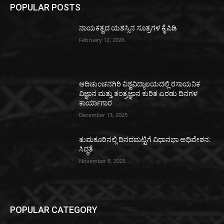
POPULAR POSTS
ನಾಯಕತ್ವದ ಯಶಸ್ಸಿನ ಸೂತ್ರಗಳ ಕೈಪಿಡಿ
February 12, 2026
ಆದಿಚುಂಚನಗಿರಿ ವಿಶ್ವವಿದ್ಯಾಲಯದಲ್ಲಿ ರಸಾಯನಿಕ
ವಿಜ್ಞಾನ ಮತ್ತು ತಂತ್ರಜ್ಞಾನ ಕುರಿತ ಎರಡು ದಿನಗಳ
ಕಾರ್ಯಾಗಾರ
December 13, 2025
ತುಮಕೂರಿನಲ್ಲಿ ದಿನದಮಟ್ಟಿಗೆ ವಿಧಾನಭಾ ಅಧಿವೇಶನ:
ಸಿದ್ಧತೆ
November 8, 2025
POPULAR CATEGORY