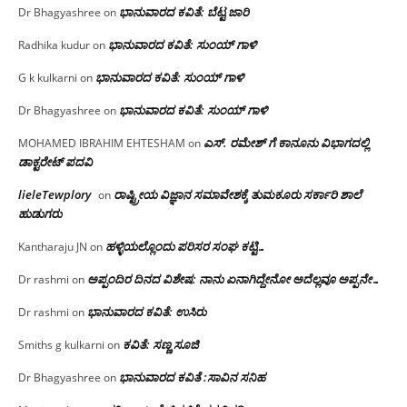
ಭಾನುವಾರದ ಕವಿತೆ: ಬೆಟ್ಟ ಜಾರಿ
Dr Bhagyashree
on
ಭಾನುವಾರದ ಕವಿತೆ: ಸುಂಯ್ ಗಾಳಿ
Radhika kudur
on
ಭಾನುವಾರದ ಕವಿತೆ: ಸುಂಯ್ ಗಾಳಿ
G k kulkarni
on
ಭಾನುವಾರದ ಕವಿತೆ: ಸುಂಯ್ ಗಾಳಿ
Dr Bhagyashree
on
ಎಸ್. ರಮೇಶ್ ಗೆ ಕಾನೂನು ವಿಭಾಗದಲ್ಲಿ
MOHAMED IBRAHIM EHTESHAM
on
ಡಾಕ್ಟರೇಟ್ ಪದವಿ
lieleTewplory
ರಾಷ್ಟ್ರೀಯ ವಿಜ್ಞಾನ ಸಮಾವೇಶಕ್ಕೆ‌ ತುಮಕೂರು ಸರ್ಕಾರಿ ಶಾಲೆ
on
ಹುಡುಗರು
ಹಳ್ಳಿಯಲ್ಲೊಂದು ಪರಿಸರ ಸಂಘ ಕಟ್ಟಿ…
Kantharaju JN
on
ಅಪ್ಪಂದಿರ ದಿನದ ವಿಶೇಷ: ನಾನು ಏನಾಗಿದ್ದೇನೋ‌ ಅದೆಲ್ಲವೂ ಅಪ್ಪನೇ…
Dr rashmi
on
ಭಾನುವಾರದ ಕವಿತೆ: ಉಸಿರು
Dr rashmi
on
ಕವಿತೆ: ಸಣ್ಣ ಸೂಜಿ
Smiths g kulkarni
on
ಭಾನುವಾರದ ಕವಿತೆ :ಸಾವಿನ ಸನಿಹ
Dr Bhagyashree
on