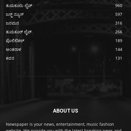
ತುಮಕೂರು ಲೈವ್
960
ಜಸ್ಟ್ ನ್ಯೂಸ್
597
ಜನಮನ
316
ತುಮಕೂರ್ ಲೈವ್
266
ಪೊಲಿಟಿಕಲ್
189
ಅಂತರಾಳ
144
ಕವನ
131
ABOUT US
Newspaper is your news, entertainment, music fashion
website. We provide you with the latest breaking news and