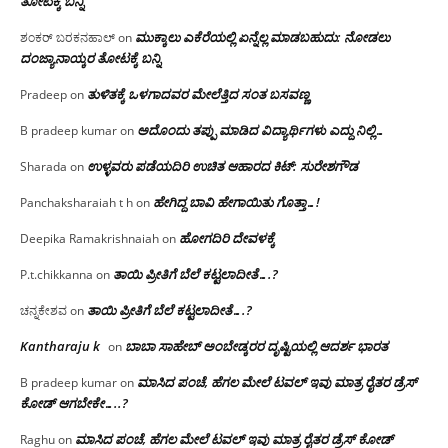
ತೋಟಕ್ಕೆ ಬನ್ನಿ
ಮುಕ್ಕಾಲು ಎಕೆರೆಯಲ್ಲಿ ಏನ್ನೆಲ್ಲ‌ ಮಾಡಬಹುದು: ನೋಡಲು
ಶಂಕರ್ ಬರಕನಹಾಲ್
on
ದಂಜ್ಯಾನಾಯ್ಕರ ತೋಟಕ್ಕೆ ಬನ್ನಿ
ತುಳಿತಕ್ಕೆ ಒಳಗಾದವರ ಮೇಲೆತ್ತಿದ ಸಂತ ಬಸವಣ್ಣ
Pradeep
on
ಅದೊಂದು ತಪ್ಪು ಮಾಡಿದ ವಿದ್ಯಾರ್ಥಿಗಳು ಎದ್ದು ನಿಲ್ಲಿ…
B pradeep kumar
on
ಉಳ್ಳವರು ಪಡೆಯದಿರಿ ಉಚಿತ ಆಹಾರದ ಕಿಟ್: ಸುರೇಶಗೌಡ
Sharada
on
ಹೇಗಿದ್ದ ಬಾವಿ ಹೇಗಾಯಿತು ಗೊತ್ತಾ…!
Panchaksharaiah t h
on
ಹೋಗದಿರಿ ದೇವಳಕ್ಕೆ
Deepika Ramakrishnaiah
on
ತಾಯಿ ಪ್ರೀತಿಗೆ ಬೆಲೆ ಕಟ್ಟಲಾದೀತೆ….?
P.t.chikkanna
on
ತಾಯಿ ಪ್ರೀತಿಗೆ ಬೆಲೆ ಕಟ್ಟಲಾದೀತೆ….?
ಚನ್ನಕೇಶವ
on
Kantharaju k
ಬಾಬಾ ಸಾಹೇಬ್ ಅಂಬೇಡ್ಕರರ ದೃಷ್ಟಿಯಲ್ಲಿ ಆದರ್ಶ ಭಾರತ
on
ಮಾಸಿದ ಪಂಚೆ, ಹೆಗಲ ಮೇಲೆ ಟವಲ್‌ ಇವು ಮಾತ್ರ ರೈತರ ಡ್ರೆಸ್‌
B pradeep kumar
on
ಕೋಡ್ ಆಗಬೇಕೇ…..?‌
ಮಾಸಿದ ಪಂಚೆ, ಹೆಗಲ ಮೇಲೆ ಟವಲ್‌ ಇವು ಮಾತ್ರ ರೈತರ ಡ್ರೆಸ್‌ ಕೋಡ್
Raghu
on