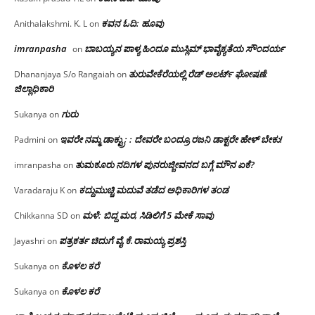
ಕವನ ಓದಿ: ಹೂವು
Anithalakshmi. K. L
on
imranpasha
ಬಾಬಯ್ಯನ ಪಾಳ್ಯ ಹಿಂದೂ ಮುಸ್ಲಿಮ್ ಭಾವೈಕ್ಯತೆಯ ಸೌಂದರ್ಯ
on
ತುರುವೇಕೆರೆಯಲ್ಲಿ ರೆಡ್ ಅಲರ್ಟ್ ಘೋಷಣೆ:
Dhananjaya S/o Rangaiah
on
ಜಿಲ್ಲಾಧಿಕಾರಿ
ಗುರು
Sukanya
on
ಇವರೇ ನಮ್ಮ ಡಾಕ್ಟ್ರು; : ದೇವರೇ ಬಂದ್ರೂ ರಜನಿ ಡಾಕ್ಟರೇ ಹೇಳ್ ಬೇಕು!
Padmini
on
ತುಮಕೂರು ನದಿಗಳ ಪುನರುಜ್ಜೀವನದ ಬಗ್ಗೆ ಮೌನ ಏಕೆ?
imranpasha
on
ಕದ್ದುಮುಚ್ಚಿ ಮದುವೆ ತಡೆದ ಅಧಿಕಾರಿಗಳ ತಂಡ
Varadaraju K
on
ಮಳೆ: ಬಿದ್ದ ಮರ, ಸಿಡಿಲಿಗೆ 5 ಮೇಕೆ ಸಾವು
Chikkanna SD
on
ಪತ್ರಕರ್ತ ಚಿದುಗೆ ವೈ.ಕೆ.ರಾಮಯ್ಯ ಪ್ರಶಸ್ತಿ
Jayashri
on
ಕೊಳಲ ಕರೆ
Sukanya
on
ಕೊಳಲ ಕರೆ
Sukanya
on