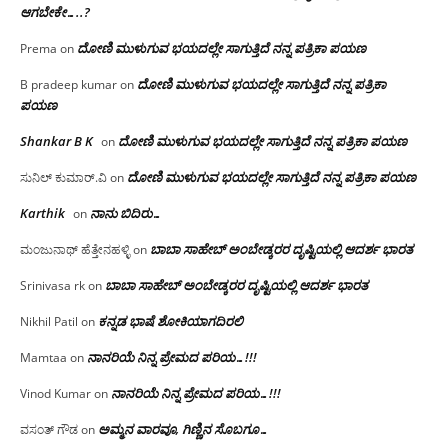
ಆಗಬೇಕೇ…..?‌
ದೋಣಿ ಮುಳುಗುವ ಭಯದಲ್ಲೇ ಸಾಗುತ್ತಿದೆ ನನ್ನ ಪತ್ರಿಕಾ ಪಯಣ
Prema
on
ದೋಣಿ ಮುಳುಗುವ ಭಯದಲ್ಲೇ ಸಾಗುತ್ತಿದೆ ನನ್ನ ಪತ್ರಿಕಾ
B pradeep kumar
on
ಪಯಣ
Shankar B K
ದೋಣಿ ಮುಳುಗುವ ಭಯದಲ್ಲೇ ಸಾಗುತ್ತಿದೆ ನನ್ನ ಪತ್ರಿಕಾ ಪಯಣ
on
ದೋಣಿ ಮುಳುಗುವ ಭಯದಲ್ಲೇ ಸಾಗುತ್ತಿದೆ ನನ್ನ ಪತ್ರಿಕಾ ಪಯಣ
ಸುನಿಲ್ ಕುಮಾರ್.ವಿ
on
Karthik
ನಾನು ಬಿದಿರು…
on
ಬಾಬಾ ಸಾಹೇಬ್ ಅಂಬೇಡ್ಕರರ ದೃಷ್ಟಿಯಲ್ಲಿ ಆದರ್ಶ ಭಾರತ
ಮಂಜುನಾಥ್ ಹೆತ್ತೇನಹಳ್ಳಿ
on
ಬಾಬಾ ಸಾಹೇಬ್ ಅಂಬೇಡ್ಕರರ ದೃಷ್ಟಿಯಲ್ಲಿ ಆದರ್ಶ ಭಾರತ
Srinivasa rk
on
ಕನ್ನಡ ಭಾಷೆ ಶೋಕಿಯಾಗದಿರಲಿ
Nikhil Patil
on
ನಾನರಿಯೆ ನಿನ್ನ ಪ್ರೇಮದ ಪರಿಯ…!!!
Mamtaa
on
ನಾನರಿಯೆ ನಿನ್ನ ಪ್ರೇಮದ ಪರಿಯ…!!!
Vinod Kumar
on
ಅಮ್ಮನ ವಾರವೂ, ಗಿಣ್ಣಿನ ಸೊಬಗೂ…
ವಸಂತ್ ಗೌಡ
on