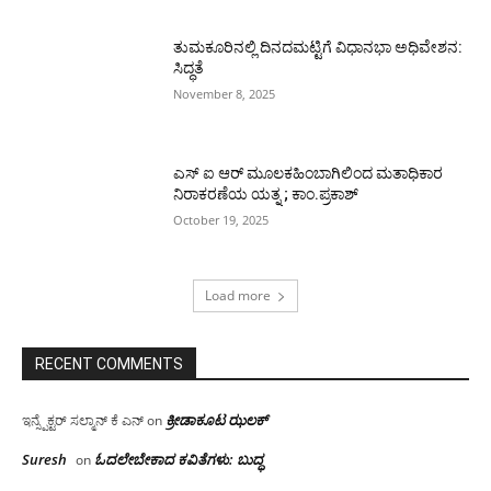
ತುಮಕೂರಿನಲ್ಲಿ ದಿನದಮಟ್ಟಿಗೆ ವಿಧಾನಭಾ ಅಧಿವೇಶನ:
ಸಿದ್ಧತೆ
November 8, 2025
ಎಸ್ ಐ ಆರ್ ಮೂಲಕಹಿಂಬಾಗಿಲಿಂದ ಮತಾಧಿಕಾರ
ನಿರಾಕರಣೆಯ ಯತ್ನ ; ಕಾಂ.ಪ್ರಕಾಶ್
October 19, 2025
Load more
RECENT COMMENTS
ಕ್ರೀಡಾಕೂಟ ಝಲಕ್
ಇನ್ಸ್ಪೆಕ್ಟರ್ ಸಲ್ಮಾನ್ ಕೆ ಎನ್
on
Suresh
ಓದಲೇಬೇಕಾದ‌ ಕವಿತೆಗಳು: ಬುದ್ಧ
on