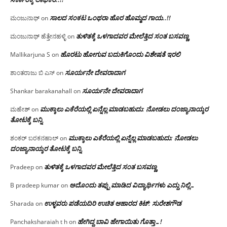
ಸಾಲದ ಸಂಕಟ ಒಂಥರಾ ಹೊರ ಹೊಮ್ಮದ ಗಾಯ..!!
ಮಂಜುನಾಥ್
on
ತುಳಿತಕ್ಕೆ ಒಳಗಾದವರ ಮೇಲೆತ್ತಿದ ಸಂತ ಬಸವಣ್ಣ
ಮಂಜುನಾಥ್ ಹೆತ್ತೇನಹಳ್ಳಿ
on
ಹೊರಟು ಹೋಗುವ ಬದುಕಿಗೊಂದು ವಿಶೇಷತೆ ಇರಲಿ
Mallikarjuna S
on
ಸೂರ್ಯನೇ ದೇವರಾದಾಗ
ಶಾಂತರಾಜು ಬಿ ಎಸ್
on
ಸೂರ್ಯನೇ ದೇವರಾದಾಗ
Shankar barakanahall
on
ಮುಕ್ಕಾಲು ಎಕೆರೆಯಲ್ಲಿ ಏನ್ನೆಲ್ಲ‌ ಮಾಡಬಹುದು: ನೋಡಲು ದಂಜ್ಯಾನಾಯ್ಕರ
ಮಹೇಶ್
on
ತೋಟಕ್ಕೆ ಬನ್ನಿ
ಮುಕ್ಕಾಲು ಎಕೆರೆಯಲ್ಲಿ ಏನ್ನೆಲ್ಲ‌ ಮಾಡಬಹುದು: ನೋಡಲು
ಶಂಕರ್ ಬರಕನಹಾಲ್
on
ದಂಜ್ಯಾನಾಯ್ಕರ ತೋಟಕ್ಕೆ ಬನ್ನಿ
ತುಳಿತಕ್ಕೆ ಒಳಗಾದವರ ಮೇಲೆತ್ತಿದ ಸಂತ ಬಸವಣ್ಣ
Pradeep
on
ಅದೊಂದು ತಪ್ಪು ಮಾಡಿದ ವಿದ್ಯಾರ್ಥಿಗಳು ಎದ್ದು ನಿಲ್ಲಿ…
B pradeep kumar
on
ಉಳ್ಳವರು ಪಡೆಯದಿರಿ ಉಚಿತ ಆಹಾರದ ಕಿಟ್: ಸುರೇಶಗೌಡ
Sharada
on
ಹೇಗಿದ್ದ ಬಾವಿ ಹೇಗಾಯಿತು ಗೊತ್ತಾ…!
Panchaksharaiah t h
on