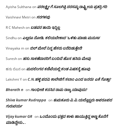
ವರಲಕ್ಷ್ಮೀ ಗೆ ಸೂಲಗಿತ್ತಿ ನರಸಮ್ಮ‌ ರಾಷ್ಟ್ರೀಯ ಪ್ರಶಸ್ತಿ ಗರಿ
Ayisha Sulthana
on
ಸರಗಳವು
Vaishnavi Metri
on
ಬಡವರ ತಾಯಿ ಇನ್ನಿಲ್ಲ
R C Mahesh
on
ಎಲ್ಲರೂ ನೋಡಿ, ಕಲಿಯಬೇಕಾದ ‘ಒಳಿತು ಮಾಡು ಮನುಸಾ’
Sindhu
on
ಬಿಲ್ ಮೇಲೆ ನಿನ್ನ ಹೆಸರು ಬರೆದಿಡುತ್ತೇನೆ!
Vinayaka m
on
ಹಸು ಸಾಕಣೆದಾರರಿಗೆ ಬಂದಿದೆ ಹೊಸ ಹಸಿರು ಮೇವು
Suresh
on
ಮದಲಿಂಗನ ಕಣಿವೆಯಲ್ಲಿ ಕಂಡ ವಿಷಕನ್ಯೆ ಹೂವು
ಹನು ಬಿಎನ
on
C.N.ಹಳ್ಳಿ ಪದವಿ ಕಾಲೇಜಿಗೆ ಸಲಾಂ‌ ಎಂದ ಜನರು! ಏಕೆ ಗೊತ್ತಾ?
Lakshmi Y
on
Bharath n
ಗಾಂಧೀಜಿ ಕನಸಿನ ರಾಮ ರಾಜ್ಯ ಯಾವುದು?
on
Shiva kumar Rudrappa
ತುಮಕೂರು‌ ವಿ.ವಿ.ಯಲ್ಲೊಬ್ಬರು ಅಪರೂಪದ
on
ಗುರುವರ್ಯ
Vijay kumar GR
ಒಂದೊಂದು ಭತ್ತದ ಕಾಳು ಹಾಯುತ್ತಿದ್ದ ಅಣ್ಣ ಕೊನೆಗೆ
on
ಮಾಡಿದ್ದೇನು….