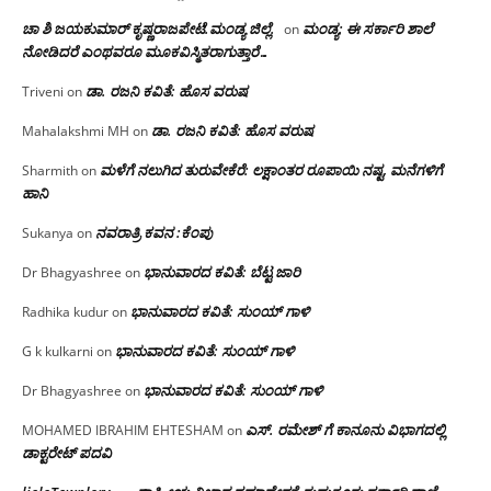
ಚಾ ಶಿ ಜಯಕುಮಾರ್ ಕೃಷ್ಣರಾಜಪೇಟೆ.ಮಂಡ್ಯ ಜಿಲ್ಲೆ.
ಮಂಡ್ಯ: ಈ ಸರ್ಕಾರಿ ಶಾಲೆ
on
ನೋಡಿದರೆ ಎಂಥವರೂ ಮೂಕವಿಸ್ಮಿತರಾಗುತ್ತಾರೆ…
ಡಾ. ರಜನಿ ಕವಿತೆ: ಹೊಸ ವರುಷ
Triveni
on
ಡಾ. ರಜನಿ ಕವಿತೆ: ಹೊಸ ವರುಷ
Mahalakshmi MH
on
ಮಳೆಗೆ ನಲುಗಿದ ತುರುವೇಕೆರೆ: ಲಕ್ಷಾಂತರ ರೂಪಾಯಿ ನಷ್ಟ, ಮನೆಗಳಿಗೆ
Sharmith
on
ಹಾನಿ
ನವರಾತ್ರಿ ಕವನ :ಕೆಂಪು
Sukanya
on
ಭಾನುವಾರದ ಕವಿತೆ: ಬೆಟ್ಟ ಜಾರಿ
Dr Bhagyashree
on
ಭಾನುವಾರದ ಕವಿತೆ: ಸುಂಯ್ ಗಾಳಿ
Radhika kudur
on
ಭಾನುವಾರದ ಕವಿತೆ: ಸುಂಯ್ ಗಾಳಿ
G k kulkarni
on
ಭಾನುವಾರದ ಕವಿತೆ: ಸುಂಯ್ ಗಾಳಿ
Dr Bhagyashree
on
ಎಸ್. ರಮೇಶ್ ಗೆ ಕಾನೂನು ವಿಭಾಗದಲ್ಲಿ
MOHAMED IBRAHIM EHTESHAM
on
ಡಾಕ್ಟರೇಟ್ ಪದವಿ