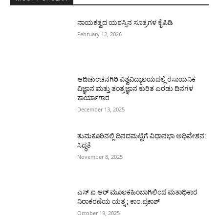
ನಾಯಕತ್ವದ ಯಶಸ್ಸಿನ ಸೂತ್ರಗಳ ಕೈಪಿಡಿ
February 12, 2026
ಆದಿಚುಂಚನಗಿರಿ ವಿಶ್ವವಿದ್ಯಾಲಯದಲ್ಲಿ ರಸಾಯನಿಕ
ವಿಜ್ಞಾನ ಮತ್ತು ತಂತ್ರಜ್ಞಾನ ಕುರಿತ ಎರಡು ದಿನಗಳ
ಕಾರ್ಯಾಗಾರ
December 13, 2025
ತುಮಕೂರಿನಲ್ಲಿ ದಿನದಮಟ್ಟಿಗೆ ವಿಧಾನಭಾ ಅಧಿವೇಶನ:
ಸಿದ್ಧತೆ
November 8, 2025
ಎಸ್ ಐ ಆರ್ ಮೂಲಕಹಿಂಬಾಗಿಲಿಂದ ಮತಾಧಿಕಾರ
ನಿರಾಕರಣೆಯ ಯತ್ನ ; ಕಾಂ.ಪ್ರಕಾಶ್
October 19, 2025