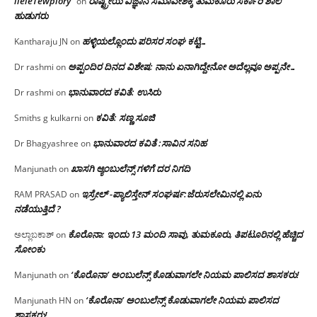
lieleTewplory
ರಾಷ್ಟ್ರೀಯ ವಿಜ್ಞಾನ ಸಮಾವೇಶಕ್ಕೆ‌ ತುಮಕೂರು ಸರ್ಕಾರಿ ಶಾಲೆ
on
ಹುಡುಗರು
ಹಳ್ಳಿಯಲ್ಲೊಂದು ಪರಿಸರ ಸಂಘ ಕಟ್ಟಿ…
Kantharaju JN
on
ಅಪ್ಪಂದಿರ ದಿನದ ವಿಶೇಷ: ನಾನು ಏನಾಗಿದ್ದೇನೋ‌ ಅದೆಲ್ಲವೂ ಅಪ್ಪನೇ…
Dr rashmi
on
ಭಾನುವಾರದ ಕವಿತೆ: ಉಸಿರು
Dr rashmi
on
ಕವಿತೆ: ಸಣ್ಣ ಸೂಜಿ
Smiths g kulkarni
on
ಭಾನುವಾರದ ಕವಿತೆ :ಸಾವಿನ ಸನಿಹ
Dr Bhagyashree
on
ಖಾಸಗಿ ಆ್ಯಂಬುಲೆನ್ಸ್ ಗಳಿಗೆ ದರ ನಿಗದಿ
Manjunath
on
ಇಸ್ರೇಲ್ -ಪ್ಯಾಲಿಸ್ತೇನ್ ಸಂಘರ್ಷ:ಜೆರುಸಲೇಮಿನಲ್ಲಿ ಏನು
RAM PRASAD
on
ನಡೆಯುತ್ತಿದೆ ?
ಕೊರೊನಾ: ಇಂದು 13 ಮಂದಿ ಸಾವು, ತುಮಕೂರು, ತಿಪಟೂರಿನಲ್ಲಿ ಹೆಚ್ಚಿದ
ಅಲ್ಲಾಬಕಾಶ್
on
ಸೋಂಕು
‘ಕೊರೊನಾ’ ಅಂಬುಲೆನ್ಸ್ ಕೊಡುವಾಗಲೇ ನಿಯಮ ಪಾಲಿಸದ ಶಾಸಕರು!
Manjunath
on
‘ಕೊರೊನಾ’ ಅಂಬುಲೆನ್ಸ್ ಕೊಡುವಾಗಲೇ ನಿಯಮ ಪಾಲಿಸದ
Manjunath HN
on
ಶಾಸಕರು!