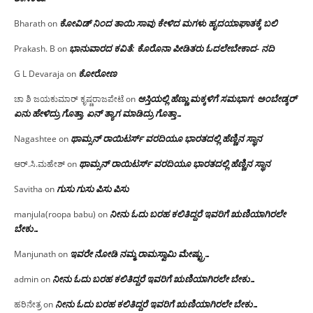
ಕೋವಿಡ್ ನಿಂದ ತಾಯಿ ಸಾವು ಕೇಳಿದ ಮಗಳು ಹೃದಯಾಘಾತಕ್ಕೆ ಬಲಿ
Bharath
on
ಭಾನುವಾರದ ಕವಿತೆ: ಕೊರೊನಾ ಪೀಡಿತರು ಓದಲೇಬೇಕಾದ- ನದಿ
Prakash. B
on
ಕೋರೋಣ
G L Devaraja
on
ಆಸ್ತಿಯಲ್ಲಿ ಹೆಣ್ಣು ಮಕ್ಕಳಿಗೆ ಸಮಭಾಗ; ಅಂಬೇಡ್ಕರ್
ಚಾ ಶಿ ಜಯಕುಮಾರ್ ಕೃಷ್ಣರಾಜಪೇಟೆ
on
ಏನು ಹೇಳಿದ್ರು ಗೊತ್ತಾ, ಏನ್ ತ್ಯಾಗ ಮಾಡಿದ್ರು ಗೊತ್ತಾ…
ಥಾಮ್ಸನ್ ರಾಯಿಟರ್ಸ್ ವರದಿಯೂ ಭಾರತದಲ್ಲಿ ಹೆಣ್ಣಿನ ಸ್ಥಾನ‌
Nagashtee
on
ಥಾಮ್ಸನ್ ರಾಯಿಟರ್ಸ್ ವರದಿಯೂ ಭಾರತದಲ್ಲಿ ಹೆಣ್ಣಿನ ಸ್ಥಾನ‌
ಆರ್.ಸಿ.ಮಹೇಶ್
on
ಗುಸು ಗುಸು ಪಿಸು ಪಿಸು
Savitha
on
ನೀನು ಓದು ಬರಹ ಕಲಿತಿದ್ದರೆ ಇವರಿಗೆ ಋಣಿಯಾಗಿರಲೇ
manjula(roopa babu)
on
ಬೇಕು…
ಇವರೇ‌ ನೋಡಿ‌ ನಮ್ಮ‌ ರಾಮಸ್ವಾಮಿ ಮೇಷ್ಟ್ರು…
Manjunath
on
ನೀನು ಓದು ಬರಹ ಕಲಿತಿದ್ದರೆ ಇವರಿಗೆ ಋಣಿಯಾಗಿರಲೇ ಬೇಕು…
admin
on
ನೀನು ಓದು ಬರಹ ಕಲಿತಿದ್ದರೆ ಇವರಿಗೆ ಋಣಿಯಾಗಿರಲೇ ಬೇಕು…
ಹರಿನೇತ್ರ
on