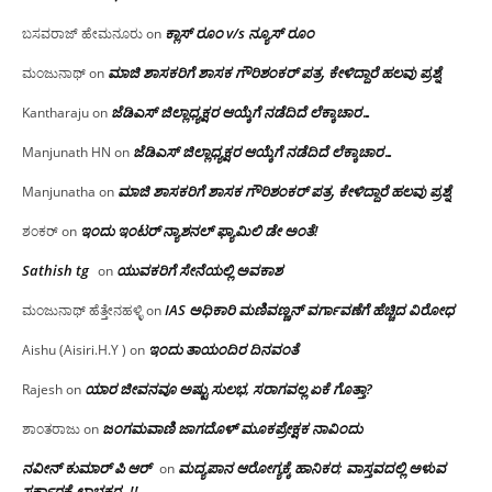
ಕ್ಲಾಸ್ ರೂಂ v/s ನ್ಯೂಸ್ ರೂಂ
ಬಸವರಾಜ್ ಹೇಮನೂರು
on
ಮಾಜಿ ಶಾಸಕರಿಗೆ ಶಾಸಕ ಗೌರಿಶಂಕರ್ ಪತ್ರ, ಕೇಳಿದ್ದಾರೆ ಹಲವು ಪ್ರಶ್ನೆ
ಮಂಜುನಾಥ್
on
ಜೆಡಿಎಸ್ ಜಿಲ್ಲಾಧ್ಯಕ್ಷರ ಆಯ್ಕೆಗೆ ನಡೆದಿದೆ ಲೆಕ್ಕಾಚಾರ…
Kantharaju
on
ಜೆಡಿಎಸ್ ಜಿಲ್ಲಾಧ್ಯಕ್ಷರ ಆಯ್ಕೆಗೆ ನಡೆದಿದೆ ಲೆಕ್ಕಾಚಾರ…
Manjunath HN
on
ಮಾಜಿ ಶಾಸಕರಿಗೆ ಶಾಸಕ ಗೌರಿಶಂಕರ್ ಪತ್ರ, ಕೇಳಿದ್ದಾರೆ ಹಲವು ಪ್ರಶ್ನೆ
Manjunatha
on
ಇಂದು ಇಂಟರ್ ನ್ಯಾಶನಲ್ ಫ್ಯಾಮಿಲಿ ಡೇ ಅಂತೆ!
ಶಂಕರ್
on
Sathish tg
ಯುವಕರಿಗೆ ಸೇನೆಯಲ್ಲಿ ಅವಕಾಶ
on
IAS ಅಧಿಕಾರಿ ಮಣಿವಣ್ಣನ್ ವರ್ಗಾವಣೆಗೆ ಹೆಚ್ಚಿದ‌ ವಿರೋಧ
ಮಂಜುನಾಥ್ ಹೆತ್ತೇನಹಳ್ಳಿ
on
ಇಂದು ತಾಯಂದಿರ ದಿನವಂತೆ
Aishu (Aisiri.H.Y )
on
ಯಾರ ಜೀವನವೂ ಅಷ್ಟು ಸುಲಭ, ಸರಾಗವಲ್ಲ ಏಕೆ ಗೊತ್ತಾ?
Rajesh
on
ಜಂಗಮವಾಣಿ ಜಾಗದೊಳ್ ಮೂಕಪ್ರೇಕ್ಷಕ ನಾವಿಂದು
ಶಾಂತರಾಜು
on
ನವೀನ್ ಕುಮಾರ್ ಪಿ ಆರ್
ಮದ್ಯಪಾನ ಆರೋಗ್ಯಕ್ಕೆ ಹಾನಿಕರ; ವಾಸ್ತವದಲ್ಲಿ ಅಳುವ
on
ಸರ್ಕಾರಕ್ಕೆ ಲಾಭಕರ..!!