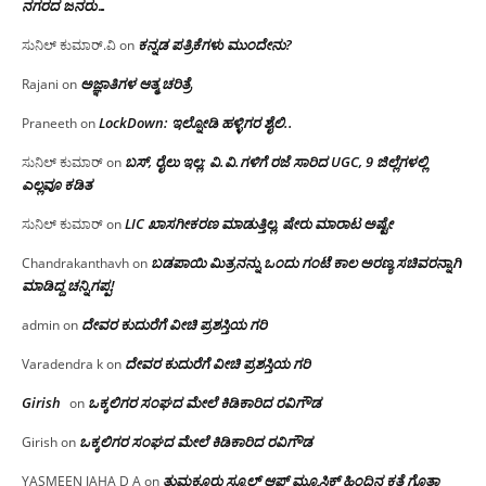
ನಗರದ ಜನರು…
ಕನ್ನಡ ಪತ್ರಿಕೆಗಳು ಮುಂದೇನು?
ಸುನಿಲ್ ಕುಮಾರ್.ವಿ
on
ಅಜ್ಞಾತಿಗಳ ಆತ್ಮ ಚರಿತ್ರೆ
Rajani
on
LockDown: ಇಲ್ನೋಡಿ ಹಳ್ಳಿಗರ ಶೈಲಿ..
Praneeth
on
ಬಸ್, ರೈಲು ಇಲ್ಲ; ವಿ.ವಿ.ಗಳಿಗೆ ರಜೆ ಸಾರಿದ UGC, 9 ಜಿಲ್ಲೆಗಳಲ್ಲಿ
ಸುನಿಲ್ ಕುಮಾರ್
on
ಎಲ್ಲವೂ ಕಡಿತ
LIC ಖಾಸಗೀಕರಣ ಮಾಡುತ್ತಿಲ್ಲ, ಷೇರು ಮಾರಾಟ ಅಷ್ಟೇ
ಸುನಿಲ್ ಕುಮಾರ್
on
ಬಡಪಾಯಿ ಮಿತ್ರನನ್ನು ಒಂದು ಗಂಟೆ ಕಾಲ ಅರಣ್ಯ ಸಚಿವರನ್ನಾಗಿ
Chandrakanthavh
on
ಮಾಡಿದ್ದ ಚನ್ನಿಗಪ್ಪ!
ದೇವರ ಕುದುರೆಗೆ ವೀಚಿ ಪ್ರಶಸ್ತಿಯ ಗರಿ
admin
on
ದೇವರ ಕುದುರೆಗೆ ವೀಚಿ ಪ್ರಶಸ್ತಿಯ ಗರಿ
Varadendra k
on
Girish
ಒಕ್ಕಲಿಗರ ಸಂಘದ ಮೇಲೆ ಕಿಡಿಕಾರಿದ ರವಿಗೌಡ
on
ಒಕ್ಕಲಿಗರ ಸಂಘದ ಮೇಲೆ ಕಿಡಿಕಾರಿದ ರವಿಗೌಡ
Girish
on
ತುಮಕೂರು ಸ್ಕೂಲ್ ಆಫ್ ಮ್ಯೂಸಿಕ್ ಹಿಂದಿನ ಕತೆ ಗೊತ್ತಾ
YASMEEN JAHA D A
on