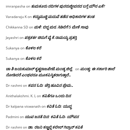
ತುಮಕೂರು ನದಿಗಳ ಪುನರುಜ್ಜೀವನದ ಬಗ್ಗೆ ಮೌನ ಏಕೆ?
imranpasha
on
ಕದ್ದುಮುಚ್ಚಿ ಮದುವೆ ತಡೆದ ಅಧಿಕಾರಿಗಳ ತಂಡ
Varadaraju K
on
ಮಳೆ: ಬಿದ್ದ ಮರ, ಸಿಡಿಲಿಗೆ 5 ಮೇಕೆ ಸಾವು
Chikkanna SD
on
ಪತ್ರಕರ್ತ ಚಿದುಗೆ ವೈ.ಕೆ.ರಾಮಯ್ಯ ಪ್ರಶಸ್ತಿ
Jayashri
on
ಕೊಳಲ ಕರೆ
Sukanya
on
ಕೊಳಲ ಕರೆ
Sukanya
on
ಚಾ ಶಿ ಜಯಕುಮಾರ್ ಕೃಷ್ಣರಾಜಪೇಟೆ.ಮಂಡ್ಯ ಜಿಲ್ಲೆ.
ಮಂಡ್ಯ: ಈ ಸರ್ಕಾರಿ ಶಾಲೆ
on
ನೋಡಿದರೆ ಎಂಥವರೂ ಮೂಕವಿಸ್ಮಿತರಾಗುತ್ತಾರೆ…
ಕವನ ಓದಿ: ಚೆರ್ರಿ ಹೂವಿನ ಪ್ರೇಮ…
Dr rashmi
on
ಕವಿತೆಗೂ ಒಂದು ದಿನ
Anithalakshmi. K. L
on
ಕವಿತೆ ಓದಿ: ಯುದ್ಧ
Dr kalpana viswanath
on
ಯುವ ಜನತೆ ದಿನ: ಕವಿತೆ ಓದಿ- ಯೌವನ
Padmini
on
ಡಾ. ರಜನಿ‌ ಕಣ್ಣಲ್ಲಿ ಕಲೀಲ್ ಗಿಬ್ರಾನ್ ಕವಿತೆ
Dr rashmi
on