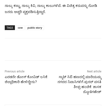
ನಾಲ್ಕು ಕಣ್ಣು. ನಾಲ್ಕು ಕಿವಿ, ನಾಲ್ಕು ಕಾಲುಗಳಿವೆ. ಈ ವಿಚಿತ್ರ ಕರುವನ್ನು ನೋಡಿ
ಜನರು ಅಚ್ಚರಿ ವ್ಯಕ್ತಪಡಿಸುತ್ತಿದ್ದಾರೆ.
TAGS
cow
public story
Previous article
Next article
ಎರಡನೇ ಡೋಸ್ ಕೋವಿಡ್ ಲಸಿಕೆ:
ಸ್ಮಾಟ್ ಸಿಟಿ ಹಣದಲ್ಲಿ ಮಾರಿಯಮ್ಮ
ಜಿಲ್ಲಾಧಿಕಾರಿ ಹೇಳಿದ್ದೇನು?
ನಗರದ ನಿವಾಸಿಗಳಿಗೆ ಪುನರ್ ವಸತಿ
ಶೀಘ್ರ ಹಂಚಿಕೆ: ಶಾಸಕ
ಜ್ಯೋತಿಗಣೇಶ್