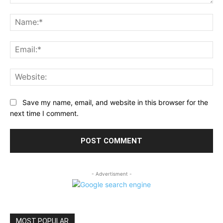
Comment:
Na
Ema
Web
Save my name, email, and website in this browser for the
next time I comment.
- Advertisment -
MOST POPULAR