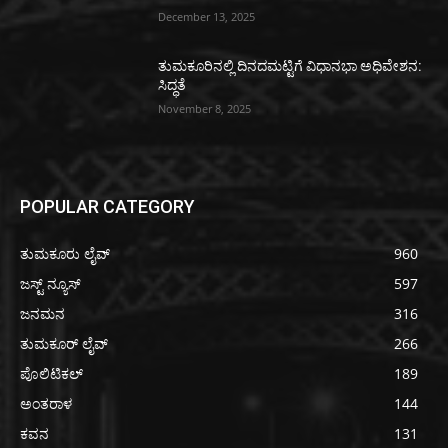
December 13, 2025
ತುಮಕೂರಿನಲ್ಲಿ ದಿನದಮಟ್ಟಿಗೆ ವಿಧಾನಭಾ ಅಧಿವೇಶನ:
ಸಿದ್ಧತೆ
November 8, 2025
POPULAR CATEGORY
ತುಮಕೂರು ಲೈವ್
960
ಜಸ್ಟ್ ನ್ಯೂಸ್
597
ಜನಮನ
316
ತುಮಕೂರ್ ಲೈವ್
266
ಪೊಲಿಟಿಕಲ್
189
ಅಂತರಾಳ
144
ಕವನ
131