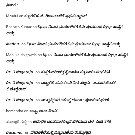
ನಿಮಗೆ ?
ಬಳ್ಳಗೆರೆ ಬಿ.ಜಿ. ಗೀತಾಂಜಲಿಗೆ ಪ್ರಥಮ ರ‌್ಯಾಂಕ್
Mrudul
on
Kpsc: ಸಿರಾದ ಭೂತೇಗೌಡಗೆ 6ನೇ ಶ್ರೇಯಾಂಕ: Dysp ಹುದ್ದೆಗೆ
Bharath Kumar
on
ಆಯ್ಕೆ
Madhu
Kpsc: ಸಿರಾದ ಭೂತೇಗೌಡಗೆ 6ನೇ ಶ್ರೇಯಾಂಕ: Dysp ಹುದ್ದೆಗೆ ಆಯ್ಕೆ
on
Kpsc: ಸಿರಾದ ಭೂತೇಗೌಡಗೆ 6ನೇ ಶ್ರೇಯಾಂಕ: Dysp ಹುದ್ದೆಗೆ
Manjula dh gowda
on
ಆಯ್ಕೆ
Dr. O Nagaraju
ಕುಷ್ಠರೋಗಿಗಳತ್ತ ಕೈ ಚಾಚಿದ ಸತ್ಯಸಾಯಿ ಸಂಘಟನೆ
on
Dr. O Nagaraju
ದಬ್ಬಾಳಿಕೆ, ದಮನಕಾರಿ ನೀತಿ ಸಲ್ಲದು – ಜನಪರ ಚಿಂತಕ
on
ಕೆ.ದೊರೈರಾಜ್
Dr. O Nagaraju
ಮುಖ್ಯಶಿಕ್ಷಕರ ಕರ್ತವ್ಯ ಲೋಪ : ಪೋಷಕರ ಧರಣಿ
on
ಅಬ್ಬಾ, ಆಂಜನೇಯ!
hemantha
on
ಆರಂಭಿಕ ಬಂಡವಾಳವಿಲ್ಲದೆ ಬೆಳೆಯುವ ಬೆಳೆ- ಮಿಡಿ ಸೌತೆ
ಪಂಚಾಕ್ಷರಿ ಗುಬ್ಬಿ
on
Dasanna
ದೇವಲಕೆರೆಯಲ್ಲಿ ವಿಜೃಂಭಣೆಯ ರಾಜ್ಯೋತ್ಸವ
on