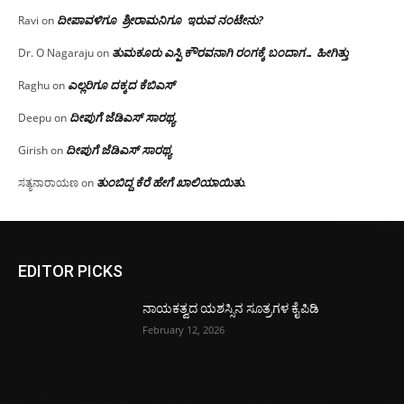
ದೀಪಾವಳಿಗೂ ಶ್ರೀರಾಮನಿಗೂ ಇರುವ ನಂಟೇನು?
Ravi
on
ತುಮಕೂರು ಎಸ್ಪಿ ಕೌರವನಾಗಿ ರಂಗಕ್ಕೆ ಬಂದಾಗ… ಹೀಗಿತ್ತು
Dr. O Nagaraju
on
ಎಲ್ಲರಿಗೂ ದಕ್ಕದ ಕೆಬಿಎಸ್
Raghu
on
ದೀಪುಗೆ ಜೆಡಿಎಸ್ ಸಾರಥ್ಯ
Deepu
on
ದೀಪುಗೆ ಜೆಡಿಎಸ್ ಸಾರಥ್ಯ
Girish
on
ತುಂಬಿದ್ದ ಕೆರೆ ಹೇಗೆ ಖಾಲಿಯಾಯಿತು.
ಸತ್ಯನಾರಾಯಣ
on
EDITOR PICKS
ನಾಯಕತ್ವದ ಯಶಸ್ಸಿನ ಸೂತ್ರಗಳ ಕೈಪಿಡಿ
February 12, 2026