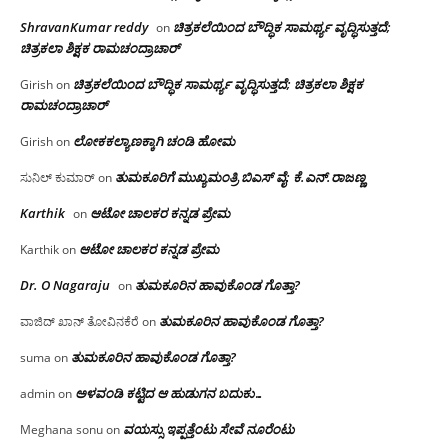
ShravanKumar reddy
ಚಿತ್ರಕಲೆಯಿಂದ ಬೌದ್ಧಿಕ ಸಾಮರ್ಥ್ಯ ವೃದ್ಧಿಸುತ್ತದೆ;
on
ಚಿತ್ರಕಲಾ ಶಿಕ್ಷಕ ರಾಮಚಂದ್ರಾಚಾರ್
ಚಿತ್ರಕಲೆಯಿಂದ ಬೌದ್ಧಿಕ ಸಾಮರ್ಥ್ಯ ವೃದ್ಧಿಸುತ್ತದೆ; ಚಿತ್ರಕಲಾ ಶಿಕ್ಷಕ
Girish
on
ರಾಮಚಂದ್ರಾಚಾರ್
ಲೋಕಕಲ್ಯಾಣಕ್ಕಾಗಿ ಚಂಡಿ ಹೋಮ
Girish
on
ತುಮಕೂರಿಗೆ ಮುಖ್ಯಮಂತ್ರಿ ಬಿಎಸ್ ವೈ: ಕೆ.ಎನ್.ರಾಜಣ್ಣ
ಸುನಿಲ್ ಕುಮಾರ್
on
Karthik
ಆಟೋ ಚಾಲಕರ ಕನ್ನಡ ಪ್ರೇಮ
on
ಆಟೋ ಚಾಲಕರ ಕನ್ನಡ ಪ್ರೇಮ
Karthik
on
Dr. O Nagaraju
ತುಮಕೂರಿನ ಹಾವುಕೊಂಡ ಗೊತ್ತಾ?
on
ತುಮಕೂರಿನ ಹಾವುಕೊಂಡ ಗೊತ್ತಾ?
ವಾಜಿದ್ ಖಾನ್ ತೋವಿನಕೆರೆ
on
ತುಮಕೂರಿನ ಹಾವುಕೊಂಡ ಗೊತ್ತಾ?
suma
on
ಅಳವಂಡಿ ಕಟ್ಟಿದ ಆ ಹುಡುಗನ ಬದುಕು…
admin
on
ವಯಸ್ಸು ಇಪ್ಪತ್ತೆಂಟು ಸೇವೆ ನೂರೆಂಟು
Meghana sonu
on