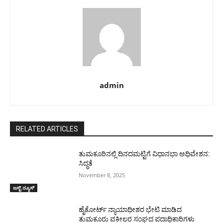
admin
RELATED ARTICLES
ತುಮಕೂರಿನಲ್ಲಿ ದಿನದಮಟ್ಟಿಗೆ ವಿಧಾನಭಾ ಅಧಿವೇಶನ:
ಸಿದ್ಧತೆ
November 8, 2025
ಜಸ್ಟ್ ನ್ಯೂಸ್
ಹೈಕೋರ್ಟ್ ನ್ಯಾಯಾಧೀಶರ ಭೇಟಿ ಮಾಡಿದ
ತುಮಕೂರು ವಕೀಲರ ಸಂಘದ ಪದಾಧಿಕಾರಿಗಳು