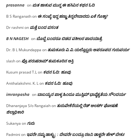
prasanna
ಮತ ಹಾಕುವ ಮುನ್ನ ಈ ಹಸಿವಿನ ಕಥನ ಓದಿ
on
ಈ ಸಂಖ್ಯೆ ಇದ್ದ ಹಣ್ಣು ತಿನ್ನಲೇಬಾರದು ಏಕೆ ಗೊತ್ತಾ?
B S Ranganath
on
ಮತ್ತೆ ಬಂದ ವಸಂತ
Dr rashmi
on
B N NAGESH
ಬೊಬ್ಬೆ ಬಂದರೂ ಬಿಡದ ವಕೀಲರ ಪಾದಯಾತ್ರೆ
on
ತುಮಕೂರು‌ ವಿ.ವಿ.ಯಲ್ಲೊಬ್ಬರು ಅಪರೂಪದ ಗುರುವರ್ಯ
Dr. B L Mukundappa
on
ಪ್ರೊ.ಪರುಷರಾಮ್ ತುಮಕೂರಿನ ಆಸ್ತಿ
slash
on
ಕವನ ಓದಿ: ಹೂವು
Kusum prasad T.L
on
ಕವನ ಓದಿ: ಹೂವು
Anithalakshmi. K. L
on
imranpasha
ಬಾಬಯ್ಯನ ಪಾಳ್ಯ ಹಿಂದೂ ಮುಸ್ಲಿಮ್ ಭಾವೈಕ್ಯತೆಯ ಸೌಂದರ್ಯ
on
ತುರುವೇಕೆರೆಯಲ್ಲಿ ರೆಡ್ ಅಲರ್ಟ್ ಘೋಷಣೆ:
Dhananjaya S/o Rangaiah
on
ಜಿಲ್ಲಾಧಿಕಾರಿ
ಗುರು
Sukanya
on
ಇವರೇ ನಮ್ಮ ಡಾಕ್ಟ್ರು; : ದೇವರೇ ಬಂದ್ರೂ ರಜನಿ ಡಾಕ್ಟರೇ ಹೇಳ್ ಬೇಕು!
Padmini
on