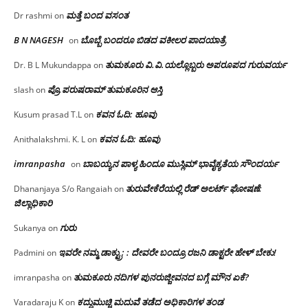
ಮತ್ತೆ ಬಂದ ವಸಂತ
Dr rashmi
on
B N NAGESH
ಬೊಬ್ಬೆ ಬಂದರೂ ಬಿಡದ ವಕೀಲರ ಪಾದಯಾತ್ರೆ
on
ತುಮಕೂರು‌ ವಿ.ವಿ.ಯಲ್ಲೊಬ್ಬರು ಅಪರೂಪದ ಗುರುವರ್ಯ
Dr. B L Mukundappa
on
ಪ್ರೊ.ಪರುಷರಾಮ್ ತುಮಕೂರಿನ ಆಸ್ತಿ
slash
on
ಕವನ ಓದಿ: ಹೂವು
Kusum prasad T.L
on
ಕವನ ಓದಿ: ಹೂವು
Anithalakshmi. K. L
on
imranpasha
ಬಾಬಯ್ಯನ ಪಾಳ್ಯ ಹಿಂದೂ ಮುಸ್ಲಿಮ್ ಭಾವೈಕ್ಯತೆಯ ಸೌಂದರ್ಯ
on
ತುರುವೇಕೆರೆಯಲ್ಲಿ ರೆಡ್ ಅಲರ್ಟ್ ಘೋಷಣೆ:
Dhananjaya S/o Rangaiah
on
ಜಿಲ್ಲಾಧಿಕಾರಿ
ಗುರು
Sukanya
on
ಇವರೇ ನಮ್ಮ ಡಾಕ್ಟ್ರು; : ದೇವರೇ ಬಂದ್ರೂ ರಜನಿ ಡಾಕ್ಟರೇ ಹೇಳ್ ಬೇಕು!
Padmini
on
ತುಮಕೂರು ನದಿಗಳ ಪುನರುಜ್ಜೀವನದ ಬಗ್ಗೆ ಮೌನ ಏಕೆ?
imranpasha
on
ಕದ್ದುಮುಚ್ಚಿ ಮದುವೆ ತಡೆದ ಅಧಿಕಾರಿಗಳ ತಂಡ
Varadaraju K
on