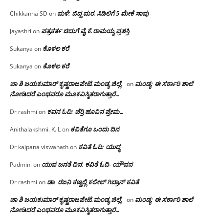
ಮಳೆ: ಬಿದ್ದ ಮರ, ಸಿಡಿಲಿಗೆ 5 ಮೇಕೆ ಸಾವು
Chikkanna SD
on
ಪತ್ರಕರ್ತ ಚಿದುಗೆ ವೈ.ಕೆ.ರಾಮಯ್ಯ ಪ್ರಶಸ್ತಿ
Jayashri
on
ಕೊಳಲ ಕರೆ
Sukanya
on
ಕೊಳಲ ಕರೆ
Sukanya
on
ಚಾ ಶಿ ಜಯಕುಮಾರ್ ಕೃಷ್ಣರಾಜಪೇಟೆ.ಮಂಡ್ಯ ಜಿಲ್ಲೆ.
ಮಂಡ್ಯ: ಈ ಸರ್ಕಾರಿ ಶಾಲೆ
on
ನೋಡಿದರೆ ಎಂಥವರೂ ಮೂಕವಿಸ್ಮಿತರಾಗುತ್ತಾರೆ…
ಕವನ ಓದಿ: ಚೆರ್ರಿ ಹೂವಿನ ಪ್ರೇಮ…
Dr rashmi
on
ಕವಿತೆಗೂ ಒಂದು ದಿನ
Anithalakshmi. K. L
on
ಕವಿತೆ ಓದಿ: ಯುದ್ಧ
Dr kalpana viswanath
on
ಯುವ ಜನತೆ ದಿನ: ಕವಿತೆ ಓದಿ- ಯೌವನ
Padmini
on
ಡಾ. ರಜನಿ‌ ಕಣ್ಣಲ್ಲಿ ಕಲೀಲ್ ಗಿಬ್ರಾನ್ ಕವಿತೆ
Dr rashmi
on
ಚಾ ಶಿ ಜಯಕುಮಾರ್ ಕೃಷ್ಣರಾಜಪೇಟೆ.ಮಂಡ್ಯ ಜಿಲ್ಲೆ.
ಮಂಡ್ಯ: ಈ ಸರ್ಕಾರಿ ಶಾಲೆ
on
ನೋಡಿದರೆ ಎಂಥವರೂ ಮೂಕವಿಸ್ಮಿತರಾಗುತ್ತಾರೆ…