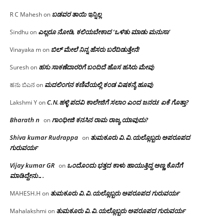
ಬಡವರ ತಾಯಿ ಇನ್ನಿಲ್ಲ
R C Mahesh
on
ಎಲ್ಲರೂ ನೋಡಿ, ಕಲಿಯಬೇಕಾದ ‘ಒಳಿತು ಮಾಡು ಮನುಸಾ’
Sindhu
on
ಬಿಲ್ ಮೇಲೆ ನಿನ್ನ ಹೆಸರು ಬರೆದಿಡುತ್ತೇನೆ!
Vinayaka m
on
ಹಸು ಸಾಕಣೆದಾರರಿಗೆ ಬಂದಿದೆ ಹೊಸ ಹಸಿರು ಮೇವು
Suresh
on
ಮದಲಿಂಗನ ಕಣಿವೆಯಲ್ಲಿ ಕಂಡ ವಿಷಕನ್ಯೆ ಹೂವು
ಹನು ಬಿಎನ
on
C.N.ಹಳ್ಳಿ ಪದವಿ ಕಾಲೇಜಿಗೆ ಸಲಾಂ‌ ಎಂದ ಜನರು! ಏಕೆ ಗೊತ್ತಾ?
Lakshmi Y
on
Bharath n
ಗಾಂಧೀಜಿ ಕನಸಿನ ರಾಮ ರಾಜ್ಯ ಯಾವುದು?
on
Shiva kumar Rudrappa
ತುಮಕೂರು‌ ವಿ.ವಿ.ಯಲ್ಲೊಬ್ಬರು ಅಪರೂಪದ
on
ಗುರುವರ್ಯ
Vijay kumar GR
ಒಂದೊಂದು ಭತ್ತದ ಕಾಳು ಹಾಯುತ್ತಿದ್ದ ಅಣ್ಣ ಕೊನೆಗೆ
on
ಮಾಡಿದ್ದೇನು….
ತುಮಕೂರು‌ ವಿ.ವಿ.ಯಲ್ಲೊಬ್ಬರು ಅಪರೂಪದ ಗುರುವರ್ಯ
MAHESH.H
on
ತುಮಕೂರು‌ ವಿ.ವಿ.ಯಲ್ಲೊಬ್ಬರು ಅಪರೂಪದ ಗುರುವರ್ಯ
Mahalakshmi
on