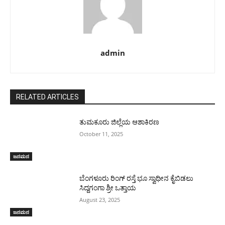
admin
RELATED ARTICLES
ತುಮಕೂರು ಜಿಲ್ಲೆಯ ಆಶಾಕಿರಣ
October 11, 2025
ಜನಮನ
ಬೆಂಗಳೂರು ರಿಂಗ್ ರಸ್ತೆ ಭೂ ಸ್ವಾಧೀನ ಕೈಬಿಡಲು
ಸಿದ್ದಗಂಗಾ ಶ್ರೀ ಒತ್ತಾಯ
August 23, 2025
ಜನಮನ