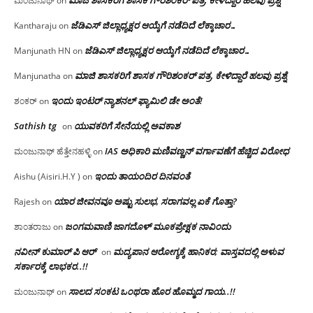
ಮಾಜಿ ಶಾಸಕರಿಗೆ ಶಾಸಕ ಗೌರಿಶಂಕರ್ ಪತ್ರ, ಕೇಳಿದ್ದಾರೆ ಹಲವು ಪ್ರಶ್ನೆ
ಮಂಜುನಾಥ್
on
ಜೆಡಿಎಸ್ ಜಿಲ್ಲಾಧ್ಯಕ್ಷರ ಆಯ್ಕೆಗೆ ನಡೆದಿದೆ ಲೆಕ್ಕಾಚಾರ…
Kantharaju
on
ಜೆಡಿಎಸ್ ಜಿಲ್ಲಾಧ್ಯಕ್ಷರ ಆಯ್ಕೆಗೆ ನಡೆದಿದೆ ಲೆಕ್ಕಾಚಾರ…
Manjunath HN
on
ಮಾಜಿ ಶಾಸಕರಿಗೆ ಶಾಸಕ ಗೌರಿಶಂಕರ್ ಪತ್ರ, ಕೇಳಿದ್ದಾರೆ ಹಲವು ಪ್ರಶ್ನೆ
Manjunatha
on
ಇಂದು ಇಂಟರ್ ನ್ಯಾಶನಲ್ ಫ್ಯಾಮಿಲಿ ಡೇ ಅಂತೆ!
ಶಂಕರ್
on
Sathish tg
ಯುವಕರಿಗೆ ಸೇನೆಯಲ್ಲಿ ಅವಕಾಶ
on
IAS ಅಧಿಕಾರಿ ಮಣಿವಣ್ಣನ್ ವರ್ಗಾವಣೆಗೆ ಹೆಚ್ಚಿದ‌ ವಿರೋಧ
ಮಂಜುನಾಥ್ ಹೆತ್ತೇನಹಳ್ಳಿ
on
ಇಂದು ತಾಯಂದಿರ ದಿನವಂತೆ
Aishu (Aisiri.H.Y )
on
ಯಾರ ಜೀವನವೂ ಅಷ್ಟು ಸುಲಭ, ಸರಾಗವಲ್ಲ ಏಕೆ ಗೊತ್ತಾ?
Rajesh
on
ಜಂಗಮವಾಣಿ ಜಾಗದೊಳ್ ಮೂಕಪ್ರೇಕ್ಷಕ ನಾವಿಂದು
ಶಾಂತರಾಜು
on
ನವೀನ್ ಕುಮಾರ್ ಪಿ ಆರ್
ಮದ್ಯಪಾನ ಆರೋಗ್ಯಕ್ಕೆ ಹಾನಿಕರ; ವಾಸ್ತವದಲ್ಲಿ ಅಳುವ
on
ಸರ್ಕಾರಕ್ಕೆ ಲಾಭಕರ..!!
ಸಾಲದ ಸಂಕಟ ಒಂಥರಾ ಹೊರ ಹೊಮ್ಮದ ಗಾಯ..!!
ಮಂಜುನಾಥ್
on