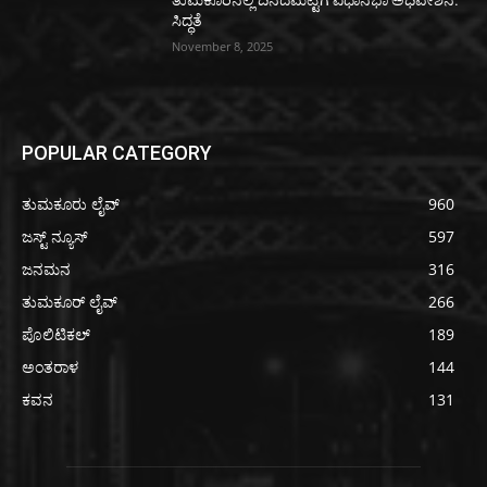
ತುಮಕೂರಿನಲ್ಲಿ ದಿನದಮಟ್ಟಿಗೆ ವಿಧಾನಭಾ ಅಧಿವೇಶನ:
ಸಿದ್ಧತೆ
November 8, 2025
POPULAR CATEGORY
ತುಮಕೂರು ಲೈವ್
960
ಜಸ್ಟ್ ನ್ಯೂಸ್
597
ಜನಮನ
316
ತುಮಕೂರ್ ಲೈವ್
266
ಪೊಲಿಟಿಕಲ್
189
ಅಂತರಾಳ
144
ಕವನ
131