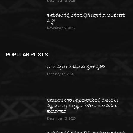
December 13, 2025
ತುಮಕೂರಿನಲ್ಲಿ ದಿನದಮಟ್ಟಿಗೆ ವಿಧಾನಭಾ ಅಧಿವೇಶನ:
ಸಿದ್ಧತೆ
November 8, 2025
POPULAR POSTS
ನಾಯಕತ್ವದ ಯಶಸ್ಸಿನ ಸೂತ್ರಗಳ ಕೈಪಿಡಿ
February 12, 2026
ಆದಿಚುಂಚನಗಿರಿ ವಿಶ್ವವಿದ್ಯಾಲಯದಲ್ಲಿ ರಸಾಯನಿಕ
ವಿಜ್ಞಾನ ಮತ್ತು ತಂತ್ರಜ್ಞಾನ ಕುರಿತ ಎರಡು ದಿನಗಳ
ಕಾರ್ಯಾಗಾರ
December 13, 2025