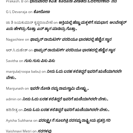
ಭಾನುವಾರದ ಕವಿತೆ: ಕೊರೊನಾ ಪೀಡಿತರು ಓದಲೇಬೇಕಾದ- ನದಿ
Prakash. B
on
ಕೋರೋಣ
G L Devaraja
on
ಆಸ್ತಿಯಲ್ಲಿ ಹೆಣ್ಣು ಮಕ್ಕಳಿಗೆ ಸಮಭಾಗ; ಅಂಬೇಡ್ಕರ್
ಚಾ ಶಿ ಜಯಕುಮಾರ್ ಕೃಷ್ಣರಾಜಪೇಟೆ
on
ಏನು ಹೇಳಿದ್ರು ಗೊತ್ತಾ, ಏನ್ ತ್ಯಾಗ ಮಾಡಿದ್ರು ಗೊತ್ತಾ…
ಥಾಮ್ಸನ್ ರಾಯಿಟರ್ಸ್ ವರದಿಯೂ ಭಾರತದಲ್ಲಿ ಹೆಣ್ಣಿನ ಸ್ಥಾನ‌
Nagashtee
on
ಥಾಮ್ಸನ್ ರಾಯಿಟರ್ಸ್ ವರದಿಯೂ ಭಾರತದಲ್ಲಿ ಹೆಣ್ಣಿನ ಸ್ಥಾನ‌
ಆರ್.ಸಿ.ಮಹೇಶ್
on
ಗುಸು ಗುಸು ಪಿಸು ಪಿಸು
Savitha
on
ನೀನು ಓದು ಬರಹ ಕಲಿತಿದ್ದರೆ ಇವರಿಗೆ ಋಣಿಯಾಗಿರಲೇ
manjula(roopa babu)
on
ಬೇಕು…
ಇವರೇ‌ ನೋಡಿ‌ ನಮ್ಮ‌ ರಾಮಸ್ವಾಮಿ ಮೇಷ್ಟ್ರು…
Manjunath
on
ನೀನು ಓದು ಬರಹ ಕಲಿತಿದ್ದರೆ ಇವರಿಗೆ ಋಣಿಯಾಗಿರಲೇ ಬೇಕು…
admin
on
ನೀನು ಓದು ಬರಹ ಕಲಿತಿದ್ದರೆ ಇವರಿಗೆ ಋಣಿಯಾಗಿರಲೇ ಬೇಕು…
ಹರಿನೇತ್ರ
on
ವರಲಕ್ಷ್ಮೀ ಗೆ ಸೂಲಗಿತ್ತಿ ನರಸಮ್ಮ‌ ರಾಷ್ಟ್ರೀಯ ಪ್ರಶಸ್ತಿ ಗರಿ
Ayisha Sulthana
on
ಸರಗಳವು
Vaishnavi Metri
on