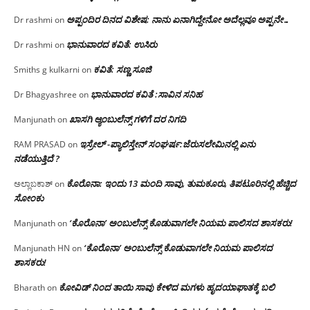
ಅಪ್ಪಂದಿರ ದಿನದ ವಿಶೇಷ: ನಾನು ಏನಾಗಿದ್ದೇನೋ‌ ಅದೆಲ್ಲವೂ ಅಪ್ಪನೇ…
Dr rashmi
on
ಭಾನುವಾರದ ಕವಿತೆ: ಉಸಿರು
Dr rashmi
on
ಕವಿತೆ: ಸಣ್ಣ ಸೂಜಿ
Smiths g kulkarni
on
ಭಾನುವಾರದ ಕವಿತೆ :ಸಾವಿನ ಸನಿಹ
Dr Bhagyashree
on
ಖಾಸಗಿ ಆ್ಯಂಬುಲೆನ್ಸ್ ಗಳಿಗೆ ದರ ನಿಗದಿ
Manjunath
on
ಇಸ್ರೇಲ್ -ಪ್ಯಾಲಿಸ್ತೇನ್ ಸಂಘರ್ಷ:ಜೆರುಸಲೇಮಿನಲ್ಲಿ ಏನು
RAM PRASAD
on
ನಡೆಯುತ್ತಿದೆ ?
ಕೊರೊನಾ: ಇಂದು 13 ಮಂದಿ ಸಾವು, ತುಮಕೂರು, ತಿಪಟೂರಿನಲ್ಲಿ ಹೆಚ್ಚಿದ
ಅಲ್ಲಾಬಕಾಶ್
on
ಸೋಂಕು
‘ಕೊರೊನಾ’ ಅಂಬುಲೆನ್ಸ್ ಕೊಡುವಾಗಲೇ ನಿಯಮ ಪಾಲಿಸದ ಶಾಸಕರು!
Manjunath
on
‘ಕೊರೊನಾ’ ಅಂಬುಲೆನ್ಸ್ ಕೊಡುವಾಗಲೇ ನಿಯಮ ಪಾಲಿಸದ
Manjunath HN
on
ಶಾಸಕರು!
ಕೋವಿಡ್ ನಿಂದ ತಾಯಿ ಸಾವು ಕೇಳಿದ ಮಗಳು ಹೃದಯಾಘಾತಕ್ಕೆ ಬಲಿ
Bharath
on