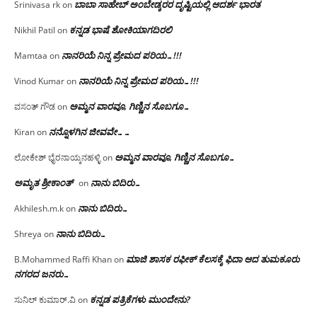
ಬಾಬಾ ಸಾಹೇಬ್ ಅಂಬೇಡ್ಕರರ ದೃಷ್ಟಿಯಲ್ಲಿ ಆದರ್ಶ ಭಾರತ
Srinivasa rk
on
ಕನ್ನಡ ಭಾಷೆ ಶೋಕಿಯಾಗದಿರಲಿ
Nikhil Patil
on
ನಾನರಿಯೆ ನಿನ್ನ ಪ್ರೇಮದ ಪರಿಯ…!!!
Mamtaa
on
ನಾನರಿಯೆ ನಿನ್ನ ಪ್ರೇಮದ ಪರಿಯ…!!!
Vinod Kumar
on
ಅಮ್ಮನ ವಾರವೂ, ಗಿಣ್ಣಿನ ಸೊಬಗೂ…
ವಸಂತ್ ಗೌಡ
on
ನನ್ನೊಳಗಿನ ಜೀವವೇ……
Kiran
on
ಅಮ್ಮನ ವಾರವೂ, ಗಿಣ್ಣಿನ ಸೊಬಗೂ…
ಲೋಕೇಶ್ ಭೈರನಾಯ್ಕನಹಳ್ಳಿ
on
ಅಮೃತ ಶ್ರೀಕಾಂತ್
ನಾನು ಬಿದಿರು…
on
ನಾನು ಬಿದಿರು…
Akhilesh.m.k
on
ನಾನು ಬಿದಿರು…
Shreya
on
ಮಾಜಿ ಶಾಸಕ ರಫೀಕ್ ಕೆಲಸಕ್ಕೆ ಫಿದಾ ಆದ ತುಮಕೂರು
B.Mohammed Raffi Khan
on
ನಗರದ ಜನರು…
ಕನ್ನಡ ಪತ್ರಿಕೆಗಳು ಮುಂದೇನು?
ಸುನಿಲ್ ಕುಮಾರ್.ವಿ
on