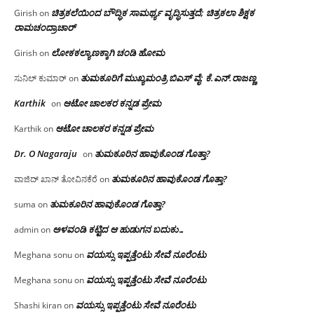
ಚಿತ್ರಕಲೆಯಿಂದ ಬೌದ್ಧಿಕ ಸಾಮರ್ಥ್ಯ ವೃದ್ಧಿಸುತ್ತದೆ; ಚಿತ್ರಕಲಾ ಶಿಕ್ಷಕ
Girish
on
ರಾಮಚಂದ್ರಾಚಾರ್
ಲೋಕಕಲ್ಯಾಣಕ್ಕಾಗಿ ಚಂಡಿ ಹೋಮ
Girish
on
ತುಮಕೂರಿಗೆ ಮುಖ್ಯಮಂತ್ರಿ ಬಿಎಸ್ ವೈ: ಕೆ.ಎನ್.ರಾಜಣ್ಣ
ಸುನಿಲ್ ಕುಮಾರ್
on
Karthik
ಆಟೋ ಚಾಲಕರ ಕನ್ನಡ ಪ್ರೇಮ
on
ಆಟೋ ಚಾಲಕರ ಕನ್ನಡ ಪ್ರೇಮ
Karthik
on
Dr. O Nagaraju
ತುಮಕೂರಿನ ಹಾವುಕೊಂಡ ಗೊತ್ತಾ?
on
ತುಮಕೂರಿನ ಹಾವುಕೊಂಡ ಗೊತ್ತಾ?
ವಾಜಿದ್ ಖಾನ್ ತೋವಿನಕೆರೆ
on
ತುಮಕೂರಿನ ಹಾವುಕೊಂಡ ಗೊತ್ತಾ?
suma
on
ಅಳವಂಡಿ ಕಟ್ಟಿದ ಆ ಹುಡುಗನ ಬದುಕು…
admin
on
ವಯಸ್ಸು ಇಪ್ಪತ್ತೆಂಟು ಸೇವೆ ನೂರೆಂಟು
Meghana sonu
on
ವಯಸ್ಸು ಇಪ್ಪತ್ತೆಂಟು ಸೇವೆ ನೂರೆಂಟು
Meghana sonu
on
ವಯಸ್ಸು ಇಪ್ಪತ್ತೆಂಟು ಸೇವೆ ನೂರೆಂಟು
Shashi kiran
on