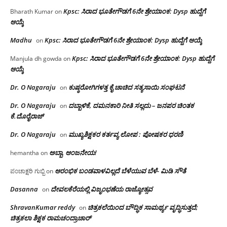
Kpsc: ಸಿರಾದ ಭೂತೇಗೌಡಗೆ 6ನೇ ಶ್ರೇಯಾಂಕ: Dysp ಹುದ್ದೆಗೆ
Bharath Kumar
on
ಆಯ್ಕೆ
Madhu
Kpsc: ಸಿರಾದ ಭೂತೇಗೌಡಗೆ 6ನೇ ಶ್ರೇಯಾಂಕ: Dysp ಹುದ್ದೆಗೆ ಆಯ್ಕೆ
on
Kpsc: ಸಿರಾದ ಭೂತೇಗೌಡಗೆ 6ನೇ ಶ್ರೇಯಾಂಕ: Dysp ಹುದ್ದೆಗೆ
Manjula dh gowda
on
ಆಯ್ಕೆ
Dr. O Nagaraju
ಕುಷ್ಠರೋಗಿಗಳತ್ತ ಕೈ ಚಾಚಿದ ಸತ್ಯಸಾಯಿ ಸಂಘಟನೆ
on
Dr. O Nagaraju
ದಬ್ಬಾಳಿಕೆ, ದಮನಕಾರಿ ನೀತಿ ಸಲ್ಲದು – ಜನಪರ ಚಿಂತಕ
on
ಕೆ.ದೊರೈರಾಜ್
Dr. O Nagaraju
ಮುಖ್ಯಶಿಕ್ಷಕರ ಕರ್ತವ್ಯ ಲೋಪ : ಪೋಷಕರ ಧರಣಿ
on
ಅಬ್ಬಾ, ಆಂಜನೇಯ!
hemantha
on
ಆರಂಭಿಕ ಬಂಡವಾಳವಿಲ್ಲದೆ ಬೆಳೆಯುವ ಬೆಳೆ- ಮಿಡಿ ಸೌತೆ
ಪಂಚಾಕ್ಷರಿ ಗುಬ್ಬಿ
on
Dasanna
ದೇವಲಕೆರೆಯಲ್ಲಿ ವಿಜೃಂಭಣೆಯ ರಾಜ್ಯೋತ್ಸವ
on
ShravanKumar reddy
ಚಿತ್ರಕಲೆಯಿಂದ ಬೌದ್ಧಿಕ ಸಾಮರ್ಥ್ಯ ವೃದ್ಧಿಸುತ್ತದೆ;
on
ಚಿತ್ರಕಲಾ ಶಿಕ್ಷಕ ರಾಮಚಂದ್ರಾಚಾರ್