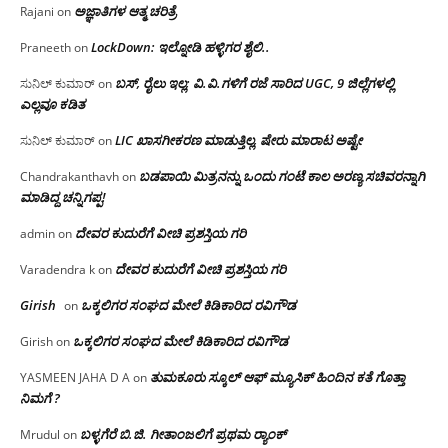
ಅಜ್ಞಾತಿಗಳ ಆತ್ಮ ಚರಿತ್ರೆ
Rajani
on
LockDown: ಇಲ್ನೋಡಿ ಹಳ್ಳಿಗರ ಶೈಲಿ..
Praneeth
on
ಬಸ್, ರೈಲು ಇಲ್ಲ; ವಿ.ವಿ.ಗಳಿಗೆ ರಜೆ ಸಾರಿದ UGC, 9 ಜಿಲ್ಲೆಗಳಲ್ಲಿ
ಸುನಿಲ್ ಕುಮಾರ್
on
ಎಲ್ಲವೂ ಕಡಿತ
LIC ಖಾಸಗೀಕರಣ ಮಾಡುತ್ತಿಲ್ಲ, ಷೇರು ಮಾರಾಟ ಅಷ್ಟೇ
ಸುನಿಲ್ ಕುಮಾರ್
on
ಬಡಪಾಯಿ ಮಿತ್ರನನ್ನು ಒಂದು ಗಂಟೆ ಕಾಲ ಅರಣ್ಯ ಸಚಿವರನ್ನಾಗಿ
Chandrakanthavh
on
ಮಾಡಿದ್ದ ಚನ್ನಿಗಪ್ಪ!
ದೇವರ ಕುದುರೆಗೆ ವೀಚಿ ಪ್ರಶಸ್ತಿಯ ಗರಿ
admin
on
ದೇವರ ಕುದುರೆಗೆ ವೀಚಿ ಪ್ರಶಸ್ತಿಯ ಗರಿ
Varadendra k
on
Girish
ಒಕ್ಕಲಿಗರ ಸಂಘದ ಮೇಲೆ ಕಿಡಿಕಾರಿದ ರವಿಗೌಡ
on
ಒಕ್ಕಲಿಗರ ಸಂಘದ ಮೇಲೆ ಕಿಡಿಕಾರಿದ ರವಿಗೌಡ
Girish
on
ತುಮಕೂರು ಸ್ಕೂಲ್ ಆಫ್ ಮ್ಯೂಸಿಕ್ ಹಿಂದಿನ ಕತೆ ಗೊತ್ತಾ
YASMEEN JAHA D A
on
ನಿಮಗೆ ?
ಬಳ್ಳಗೆರೆ ಬಿ.ಜಿ. ಗೀತಾಂಜಲಿಗೆ ಪ್ರಥಮ ರ‌್ಯಾಂಕ್
Mrudul
on