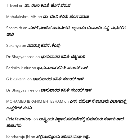
ಡಾ. ರಜನಿ ಕವಿತೆ: ಹೊಸ ವರುಷ
Triveni
on
ಡಾ. ರಜನಿ ಕವಿತೆ: ಹೊಸ ವರುಷ
Mahalakshmi MH
on
ಮಳೆಗೆ ನಲುಗಿದ ತುರುವೇಕೆರೆ: ಲಕ್ಷಾಂತರ ರೂಪಾಯಿ ನಷ್ಟ, ಮನೆಗಳಿಗೆ
Sharmith
on
ಹಾನಿ
ನವರಾತ್ರಿ ಕವನ :ಕೆಂಪು
Sukanya
on
ಭಾನುವಾರದ ಕವಿತೆ: ಬೆಟ್ಟ ಜಾರಿ
Dr Bhagyashree
on
ಭಾನುವಾರದ ಕವಿತೆ: ಸುಂಯ್ ಗಾಳಿ
Radhika kudur
on
ಭಾನುವಾರದ ಕವಿತೆ: ಸುಂಯ್ ಗಾಳಿ
G k kulkarni
on
ಭಾನುವಾರದ ಕವಿತೆ: ಸುಂಯ್ ಗಾಳಿ
Dr Bhagyashree
on
ಎಸ್. ರಮೇಶ್ ಗೆ ಕಾನೂನು ವಿಭಾಗದಲ್ಲಿ
MOHAMED IBRAHIM EHTESHAM
on
ಡಾಕ್ಟರೇಟ್ ಪದವಿ
lieleTewplory
ರಾಷ್ಟ್ರೀಯ ವಿಜ್ಞಾನ ಸಮಾವೇಶಕ್ಕೆ‌ ತುಮಕೂರು ಸರ್ಕಾರಿ ಶಾಲೆ
on
ಹುಡುಗರು
ಹಳ್ಳಿಯಲ್ಲೊಂದು ಪರಿಸರ ಸಂಘ ಕಟ್ಟಿ…
Kantharaju JN
on