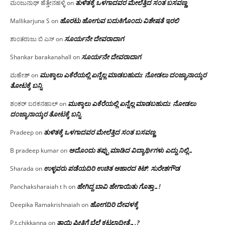
ತುಳಿತಕ್ಕೆ ಒಳಗಾದವರ ಮೇಲೆತ್ತಿದ ಸಂತ ಬಸವಣ್ಣ
ಮಂಜುನಾಥ್ ಹೆತ್ತೇನಹಳ್ಳಿ
on
ಹೊರಟು ಹೋಗುವ ಬದುಕಿಗೊಂದು ವಿಶೇಷತೆ ಇರಲಿ
Mallikarjuna S
on
ಸೂರ್ಯನೇ ದೇವರಾದಾಗ
ಶಾಂತರಾಜು ಬಿ ಎಸ್
on
ಸೂರ್ಯನೇ ದೇವರಾದಾಗ
Shankar barakanahall
on
ಮುಕ್ಕಾಲು ಎಕೆರೆಯಲ್ಲಿ ಏನ್ನೆಲ್ಲ‌ ಮಾಡಬಹುದು: ನೋಡಲು ದಂಜ್ಯಾನಾಯ್ಕರ
ಮಹೇಶ್
on
ತೋಟಕ್ಕೆ ಬನ್ನಿ
ಮುಕ್ಕಾಲು ಎಕೆರೆಯಲ್ಲಿ ಏನ್ನೆಲ್ಲ‌ ಮಾಡಬಹುದು: ನೋಡಲು
ಶಂಕರ್ ಬರಕನಹಾಲ್
on
ದಂಜ್ಯಾನಾಯ್ಕರ ತೋಟಕ್ಕೆ ಬನ್ನಿ
ತುಳಿತಕ್ಕೆ ಒಳಗಾದವರ ಮೇಲೆತ್ತಿದ ಸಂತ ಬಸವಣ್ಣ
Pradeep
on
ಅದೊಂದು ತಪ್ಪು ಮಾಡಿದ ವಿದ್ಯಾರ್ಥಿಗಳು ಎದ್ದು ನಿಲ್ಲಿ…
B pradeep kumar
on
ಉಳ್ಳವರು ಪಡೆಯದಿರಿ ಉಚಿತ ಆಹಾರದ ಕಿಟ್: ಸುರೇಶಗೌಡ
Sharada
on
ಹೇಗಿದ್ದ ಬಾವಿ ಹೇಗಾಯಿತು ಗೊತ್ತಾ…!
Panchaksharaiah t h
on
ಹೋಗದಿರಿ ದೇವಳಕ್ಕೆ
Deepika Ramakrishnaiah
on
ತಾಯಿ ಪ್ರೀತಿಗೆ ಬೆಲೆ ಕಟ್ಟಲಾದೀತೆ….?
P.t.chikkanna
on