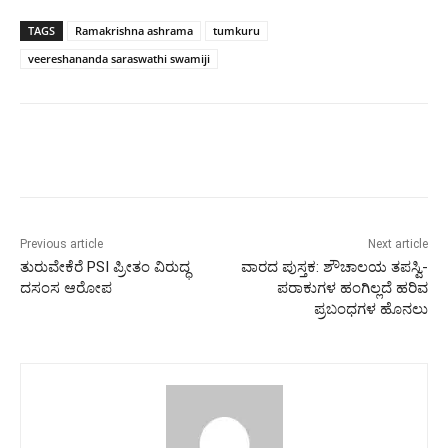
TAGS
Ramakrishna ashrama
tumkuru
veereshananda saraswathi swamiji
Previous article
Next article
ತುರುವೇಕೆರೆ PSI ಪ್ರೀತಂ ವಿರುದ್ಧ
ವಾರದ ಪುಸ್ತಕ: ಶೌಚಾಲಯ ತಪಸ್ವಿ-
ದಸಂಸ ಆರೋಪ
ಪರಾಕುಗಳ ಹಂಗಿಲ್ಲದೆ ಹರಿವ
ಪ್ರಬಂಧಗಳ ಹೊನಲು