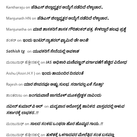
ಜೆಡಿಎಸ್ ಜಿಲ್ಲಾಧ್ಯಕ್ಷರ ಆಯ್ಕೆಗೆ ನಡೆದಿದೆ ಲೆಕ್ಕಾಚಾರ…
Kantharaju
on
ಜೆಡಿಎಸ್ ಜಿಲ್ಲಾಧ್ಯಕ್ಷರ ಆಯ್ಕೆಗೆ ನಡೆದಿದೆ ಲೆಕ್ಕಾಚಾರ…
Manjunath HN
on
ಮಾಜಿ ಶಾಸಕರಿಗೆ ಶಾಸಕ ಗೌರಿಶಂಕರ್ ಪತ್ರ, ಕೇಳಿದ್ದಾರೆ ಹಲವು ಪ್ರಶ್ನೆ
Manjunatha
on
ಇಂದು ಇಂಟರ್ ನ್ಯಾಶನಲ್ ಫ್ಯಾಮಿಲಿ ಡೇ ಅಂತೆ!
ಶಂಕರ್
on
Sathish tg
ಯುವಕರಿಗೆ ಸೇನೆಯಲ್ಲಿ ಅವಕಾಶ
on
IAS ಅಧಿಕಾರಿ ಮಣಿವಣ್ಣನ್ ವರ್ಗಾವಣೆಗೆ ಹೆಚ್ಚಿದ‌ ವಿರೋಧ
ಮಂಜುನಾಥ್ ಹೆತ್ತೇನಹಳ್ಳಿ
on
ಇಂದು ತಾಯಂದಿರ ದಿನವಂತೆ
Aishu (Aisiri.H.Y )
on
ಯಾರ ಜೀವನವೂ ಅಷ್ಟು ಸುಲಭ, ಸರಾಗವಲ್ಲ ಏಕೆ ಗೊತ್ತಾ?
Rajesh
on
ಜಂಗಮವಾಣಿ ಜಾಗದೊಳ್ ಮೂಕಪ್ರೇಕ್ಷಕ ನಾವಿಂದು
ಶಾಂತರಾಜು
on
ನವೀನ್ ಕುಮಾರ್ ಪಿ ಆರ್
ಮದ್ಯಪಾನ ಆರೋಗ್ಯಕ್ಕೆ ಹಾನಿಕರ; ವಾಸ್ತವದಲ್ಲಿ ಅಳುವ
on
ಸರ್ಕಾರಕ್ಕೆ ಲಾಭಕರ..!!
ಸಾಲದ ಸಂಕಟ ಒಂಥರಾ ಹೊರ ಹೊಮ್ಮದ ಗಾಯ..!!
ಮಂಜುನಾಥ್
on
ತುಳಿತಕ್ಕೆ ಒಳಗಾದವರ ಮೇಲೆತ್ತಿದ ಸಂತ ಬಸವಣ್ಣ
ಮಂಜುನಾಥ್ ಹೆತ್ತೇನಹಳ್ಳಿ
on