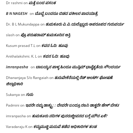
ಮತ್ತೆ ಬಂದ ವಸಂತ
Dr rashmi
on
B N NAGESH
ಬೊಬ್ಬೆ ಬಂದರೂ ಬಿಡದ ವಕೀಲರ ಪಾದಯಾತ್ರೆ
on
ತುಮಕೂರು‌ ವಿ.ವಿ.ಯಲ್ಲೊಬ್ಬರು ಅಪರೂಪದ ಗುರುವರ್ಯ
Dr. B L Mukundappa
on
ಪ್ರೊ.ಪರುಷರಾಮ್ ತುಮಕೂರಿನ ಆಸ್ತಿ
slash
on
ಕವನ ಓದಿ: ಹೂವು
Kusum prasad T.L
on
ಕವನ ಓದಿ: ಹೂವು
Anithalakshmi. K. L
on
imranpasha
ಬಾಬಯ್ಯನ ಪಾಳ್ಯ ಹಿಂದೂ ಮುಸ್ಲಿಮ್ ಭಾವೈಕ್ಯತೆಯ ಸೌಂದರ್ಯ
on
ತುರುವೇಕೆರೆಯಲ್ಲಿ ರೆಡ್ ಅಲರ್ಟ್ ಘೋಷಣೆ:
Dhananjaya S/o Rangaiah
on
ಜಿಲ್ಲಾಧಿಕಾರಿ
ಗುರು
Sukanya
on
ಇವರೇ ನಮ್ಮ ಡಾಕ್ಟ್ರು; : ದೇವರೇ ಬಂದ್ರೂ ರಜನಿ ಡಾಕ್ಟರೇ ಹೇಳ್ ಬೇಕು!
Padmini
on
ತುಮಕೂರು ನದಿಗಳ ಪುನರುಜ್ಜೀವನದ ಬಗ್ಗೆ ಮೌನ ಏಕೆ?
imranpasha
on
ಕದ್ದುಮುಚ್ಚಿ ಮದುವೆ ತಡೆದ ಅಧಿಕಾರಿಗಳ ತಂಡ
Varadaraju K
on