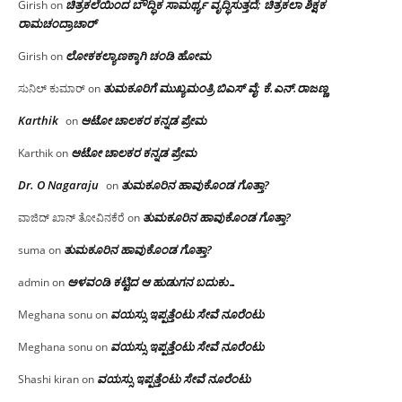
ಚಿತ್ರಕಲೆಯಿಂದ ಬೌದ್ಧಿಕ ಸಾಮರ್ಥ್ಯ ವೃದ್ಧಿಸುತ್ತದೆ; ಚಿತ್ರಕಲಾ ಶಿಕ್ಷಕ
Girish
on
ರಾಮಚಂದ್ರಾಚಾರ್
ಲೋಕಕಲ್ಯಾಣಕ್ಕಾಗಿ ಚಂಡಿ ಹೋಮ
Girish
on
ತುಮಕೂರಿಗೆ ಮುಖ್ಯಮಂತ್ರಿ ಬಿಎಸ್ ವೈ: ಕೆ.ಎನ್.ರಾಜಣ್ಣ
ಸುನಿಲ್ ಕುಮಾರ್
on
Karthik
ಆಟೋ ಚಾಲಕರ ಕನ್ನಡ ಪ್ರೇಮ
on
ಆಟೋ ಚಾಲಕರ ಕನ್ನಡ ಪ್ರೇಮ
Karthik
on
Dr. O Nagaraju
ತುಮಕೂರಿನ ಹಾವುಕೊಂಡ ಗೊತ್ತಾ?
on
ತುಮಕೂರಿನ ಹಾವುಕೊಂಡ ಗೊತ್ತಾ?
ವಾಜಿದ್ ಖಾನ್ ತೋವಿನಕೆರೆ
on
ತುಮಕೂರಿನ ಹಾವುಕೊಂಡ ಗೊತ್ತಾ?
suma
on
ಅಳವಂಡಿ ಕಟ್ಟಿದ ಆ ಹುಡುಗನ ಬದುಕು…
admin
on
ವಯಸ್ಸು ಇಪ್ಪತ್ತೆಂಟು ಸೇವೆ ನೂರೆಂಟು
Meghana sonu
on
ವಯಸ್ಸು ಇಪ್ಪತ್ತೆಂಟು ಸೇವೆ ನೂರೆಂಟು
Meghana sonu
on
ವಯಸ್ಸು ಇಪ್ಪತ್ತೆಂಟು ಸೇವೆ ನೂರೆಂಟು
Shashi kiran
on