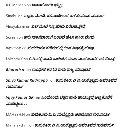
ಬಡವರ ತಾಯಿ ಇನ್ನಿಲ್ಲ
R C Mahesh
on
ಎಲ್ಲರೂ ನೋಡಿ, ಕಲಿಯಬೇಕಾದ ‘ಒಳಿತು ಮಾಡು ಮನುಸಾ’
Sindhu
on
ಬಿಲ್ ಮೇಲೆ ನಿನ್ನ ಹೆಸರು ಬರೆದಿಡುತ್ತೇನೆ!
Vinayaka m
on
ಹಸು ಸಾಕಣೆದಾರರಿಗೆ ಬಂದಿದೆ ಹೊಸ ಹಸಿರು ಮೇವು
Suresh
on
ಮದಲಿಂಗನ ಕಣಿವೆಯಲ್ಲಿ ಕಂಡ ವಿಷಕನ್ಯೆ ಹೂವು
ಹನು ಬಿಎನ
on
C.N.ಹಳ್ಳಿ ಪದವಿ ಕಾಲೇಜಿಗೆ ಸಲಾಂ‌ ಎಂದ ಜನರು! ಏಕೆ ಗೊತ್ತಾ?
Lakshmi Y
on
Bharath n
ಗಾಂಧೀಜಿ ಕನಸಿನ ರಾಮ ರಾಜ್ಯ ಯಾವುದು?
on
Shiva kumar Rudrappa
ತುಮಕೂರು‌ ವಿ.ವಿ.ಯಲ್ಲೊಬ್ಬರು ಅಪರೂಪದ
on
ಗುರುವರ್ಯ
Vijay kumar GR
ಒಂದೊಂದು ಭತ್ತದ ಕಾಳು ಹಾಯುತ್ತಿದ್ದ ಅಣ್ಣ ಕೊನೆಗೆ
on
ಮಾಡಿದ್ದೇನು….
ತುಮಕೂರು‌ ವಿ.ವಿ.ಯಲ್ಲೊಬ್ಬರು ಅಪರೂಪದ ಗುರುವರ್ಯ
MAHESH.H
on
ತುಮಕೂರು‌ ವಿ.ವಿ.ಯಲ್ಲೊಬ್ಬರು ಅಪರೂಪದ ಗುರುವರ್ಯ
Mahalakshmi
on