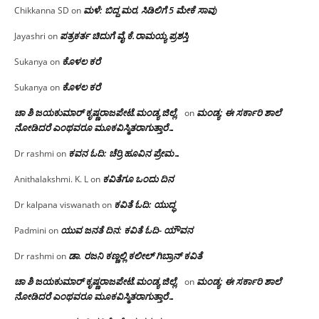
ಮಳೆ: ಬಿದ್ದ ಮರ, ಸಿಡಿಲಿಗೆ 5 ಮೇಕೆ ಸಾವು
Chikkanna SD
on
ಪತ್ರಕರ್ತ ಚಿದುಗೆ ವೈ.ಕೆ.ರಾಮಯ್ಯ ಪ್ರಶಸ್ತಿ
Jayashri
on
ಕೊಳಲ ಕರೆ
Sukanya
on
ಕೊಳಲ ಕರೆ
Sukanya
on
ಚಾ ಶಿ ಜಯಕುಮಾರ್ ಕೃಷ್ಣರಾಜಪೇಟೆ.ಮಂಡ್ಯ ಜಿಲ್ಲೆ.
ಮಂಡ್ಯ: ಈ ಸರ್ಕಾರಿ ಶಾಲೆ
on
ನೋಡಿದರೆ ಎಂಥವರೂ ಮೂಕವಿಸ್ಮಿತರಾಗುತ್ತಾರೆ…
ಕವನ ಓದಿ: ಚೆರ್ರಿ ಹೂವಿನ ಪ್ರೇಮ…
Dr rashmi
on
ಕವಿತೆಗೂ ಒಂದು ದಿನ
Anithalakshmi. K. L
on
ಕವಿತೆ ಓದಿ: ಯುದ್ಧ
Dr kalpana viswanath
on
ಯುವ ಜನತೆ ದಿನ: ಕವಿತೆ ಓದಿ- ಯೌವನ
Padmini
on
ಡಾ. ರಜನಿ‌ ಕಣ್ಣಲ್ಲಿ ಕಲೀಲ್ ಗಿಬ್ರಾನ್ ಕವಿತೆ
Dr rashmi
on
ಚಾ ಶಿ ಜಯಕುಮಾರ್ ಕೃಷ್ಣರಾಜಪೇಟೆ.ಮಂಡ್ಯ ಜಿಲ್ಲೆ.
ಮಂಡ್ಯ: ಈ ಸರ್ಕಾರಿ ಶಾಲೆ
on
ನೋಡಿದರೆ ಎಂಥವರೂ ಮೂಕವಿಸ್ಮಿತರಾಗುತ್ತಾರೆ…