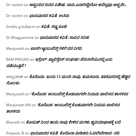
ಅಪ್ಪಂದಿರ ದಿನದ ವಿಶೇಷ: ನಾನು ಏನಾಗಿದ್ದೇನೋ‌ ಅದೆಲ್ಲವೂ ಅಪ್ಪನೇ…
Dr rashmi
on
ಭಾನುವಾರದ ಕವಿತೆ: ಉಸಿರು
Dr rashmi
on
ಕವಿತೆ: ಸಣ್ಣ ಸೂಜಿ
Smiths g kulkarni
on
ಭಾನುವಾರದ ಕವಿತೆ :ಸಾವಿನ ಸನಿಹ
Dr Bhagyashree
on
ಖಾಸಗಿ ಆ್ಯಂಬುಲೆನ್ಸ್ ಗಳಿಗೆ ದರ ನಿಗದಿ
Manjunath
on
ಇಸ್ರೇಲ್ -ಪ್ಯಾಲಿಸ್ತೇನ್ ಸಂಘರ್ಷ:ಜೆರುಸಲೇಮಿನಲ್ಲಿ ಏನು
RAM PRASAD
on
ನಡೆಯುತ್ತಿದೆ ?
ಕೊರೊನಾ: ಇಂದು 13 ಮಂದಿ ಸಾವು, ತುಮಕೂರು, ತಿಪಟೂರಿನಲ್ಲಿ ಹೆಚ್ಚಿದ
ಅಲ್ಲಾಬಕಾಶ್
on
ಸೋಂಕು
‘ಕೊರೊನಾ’ ಅಂಬುಲೆನ್ಸ್ ಕೊಡುವಾಗಲೇ ನಿಯಮ ಪಾಲಿಸದ ಶಾಸಕರು!
Manjunath
on
‘ಕೊರೊನಾ’ ಅಂಬುಲೆನ್ಸ್ ಕೊಡುವಾಗಲೇ ನಿಯಮ ಪಾಲಿಸದ
Manjunath HN
on
ಶಾಸಕರು!
ಕೋವಿಡ್ ನಿಂದ ತಾಯಿ ಸಾವು ಕೇಳಿದ ಮಗಳು ಹೃದಯಾಘಾತಕ್ಕೆ ಬಲಿ
Bharath
on
ಭಾನುವಾರದ ಕವಿತೆ: ಕೊರೊನಾ ಪೀಡಿತರು ಓದಲೇಬೇಕಾದ- ನದಿ
Prakash. B
on