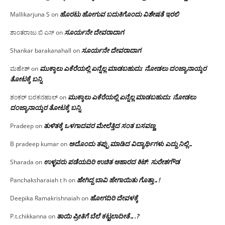
ಹೊರಟು ಹೋಗುವ ಬದುಕಿಗೊಂದು ವಿಶೇಷತೆ ಇರಲಿ
Mallikarjuna S
on
ಸೂರ್ಯನೇ ದೇವರಾದಾಗ
ಶಾಂತರಾಜು ಬಿ ಎಸ್
on
ಸೂರ್ಯನೇ ದೇವರಾದಾಗ
Shankar barakanahall
on
ಮುಕ್ಕಾಲು ಎಕೆರೆಯಲ್ಲಿ ಏನ್ನೆಲ್ಲ‌ ಮಾಡಬಹುದು: ನೋಡಲು ದಂಜ್ಯಾನಾಯ್ಕರ
ಮಹೇಶ್
on
ತೋಟಕ್ಕೆ ಬನ್ನಿ
ಮುಕ್ಕಾಲು ಎಕೆರೆಯಲ್ಲಿ ಏನ್ನೆಲ್ಲ‌ ಮಾಡಬಹುದು: ನೋಡಲು
ಶಂಕರ್ ಬರಕನಹಾಲ್
on
ದಂಜ್ಯಾನಾಯ್ಕರ ತೋಟಕ್ಕೆ ಬನ್ನಿ
ತುಳಿತಕ್ಕೆ ಒಳಗಾದವರ ಮೇಲೆತ್ತಿದ ಸಂತ ಬಸವಣ್ಣ
Pradeep
on
ಅದೊಂದು ತಪ್ಪು ಮಾಡಿದ ವಿದ್ಯಾರ್ಥಿಗಳು ಎದ್ದು ನಿಲ್ಲಿ…
B pradeep kumar
on
ಉಳ್ಳವರು ಪಡೆಯದಿರಿ ಉಚಿತ ಆಹಾರದ ಕಿಟ್: ಸುರೇಶಗೌಡ
Sharada
on
ಹೇಗಿದ್ದ ಬಾವಿ ಹೇಗಾಯಿತು ಗೊತ್ತಾ…!
Panchaksharaiah t h
on
ಹೋಗದಿರಿ ದೇವಳಕ್ಕೆ
Deepika Ramakrishnaiah
on
ತಾಯಿ ಪ್ರೀತಿಗೆ ಬೆಲೆ ಕಟ್ಟಲಾದೀತೆ….?
P.t.chikkanna
on