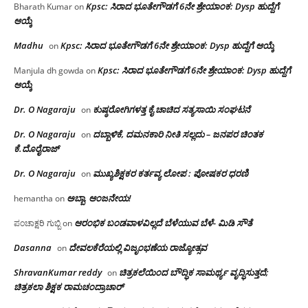
Kpsc: ಸಿರಾದ ಭೂತೇಗೌಡಗೆ 6ನೇ ಶ್ರೇಯಾಂಕ: Dysp ಹುದ್ದೆಗೆ
Bharath Kumar
on
ಆಯ್ಕೆ
Madhu
Kpsc: ಸಿರಾದ ಭೂತೇಗೌಡಗೆ 6ನೇ ಶ್ರೇಯಾಂಕ: Dysp ಹುದ್ದೆಗೆ ಆಯ್ಕೆ
on
Kpsc: ಸಿರಾದ ಭೂತೇಗೌಡಗೆ 6ನೇ ಶ್ರೇಯಾಂಕ: Dysp ಹುದ್ದೆಗೆ
Manjula dh gowda
on
ಆಯ್ಕೆ
Dr. O Nagaraju
ಕುಷ್ಠರೋಗಿಗಳತ್ತ ಕೈ ಚಾಚಿದ ಸತ್ಯಸಾಯಿ ಸಂಘಟನೆ
on
Dr. O Nagaraju
ದಬ್ಬಾಳಿಕೆ, ದಮನಕಾರಿ ನೀತಿ ಸಲ್ಲದು – ಜನಪರ ಚಿಂತಕ
on
ಕೆ.ದೊರೈರಾಜ್
Dr. O Nagaraju
ಮುಖ್ಯಶಿಕ್ಷಕರ ಕರ್ತವ್ಯ ಲೋಪ : ಪೋಷಕರ ಧರಣಿ
on
ಅಬ್ಬಾ, ಆಂಜನೇಯ!
hemantha
on
ಆರಂಭಿಕ ಬಂಡವಾಳವಿಲ್ಲದೆ ಬೆಳೆಯುವ ಬೆಳೆ- ಮಿಡಿ ಸೌತೆ
ಪಂಚಾಕ್ಷರಿ ಗುಬ್ಬಿ
on
Dasanna
ದೇವಲಕೆರೆಯಲ್ಲಿ ವಿಜೃಂಭಣೆಯ ರಾಜ್ಯೋತ್ಸವ
on
ShravanKumar reddy
ಚಿತ್ರಕಲೆಯಿಂದ ಬೌದ್ಧಿಕ ಸಾಮರ್ಥ್ಯ ವೃದ್ಧಿಸುತ್ತದೆ;
on
ಚಿತ್ರಕಲಾ ಶಿಕ್ಷಕ ರಾಮಚಂದ್ರಾಚಾರ್