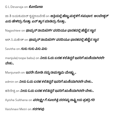
ಕೋರೋಣ
G L Devaraja
on
ಆಸ್ತಿಯಲ್ಲಿ ಹೆಣ್ಣು ಮಕ್ಕಳಿಗೆ ಸಮಭಾಗ; ಅಂಬೇಡ್ಕರ್
ಚಾ ಶಿ ಜಯಕುಮಾರ್ ಕೃಷ್ಣರಾಜಪೇಟೆ
on
ಏನು ಹೇಳಿದ್ರು ಗೊತ್ತಾ, ಏನ್ ತ್ಯಾಗ ಮಾಡಿದ್ರು ಗೊತ್ತಾ…
ಥಾಮ್ಸನ್ ರಾಯಿಟರ್ಸ್ ವರದಿಯೂ ಭಾರತದಲ್ಲಿ ಹೆಣ್ಣಿನ ಸ್ಥಾನ‌
Nagashtee
on
ಥಾಮ್ಸನ್ ರಾಯಿಟರ್ಸ್ ವರದಿಯೂ ಭಾರತದಲ್ಲಿ ಹೆಣ್ಣಿನ ಸ್ಥಾನ‌
ಆರ್.ಸಿ.ಮಹೇಶ್
on
ಗುಸು ಗುಸು ಪಿಸು ಪಿಸು
Savitha
on
ನೀನು ಓದು ಬರಹ ಕಲಿತಿದ್ದರೆ ಇವರಿಗೆ ಋಣಿಯಾಗಿರಲೇ
manjula(roopa babu)
on
ಬೇಕು…
ಇವರೇ‌ ನೋಡಿ‌ ನಮ್ಮ‌ ರಾಮಸ್ವಾಮಿ ಮೇಷ್ಟ್ರು…
Manjunath
on
ನೀನು ಓದು ಬರಹ ಕಲಿತಿದ್ದರೆ ಇವರಿಗೆ ಋಣಿಯಾಗಿರಲೇ ಬೇಕು…
admin
on
ನೀನು ಓದು ಬರಹ ಕಲಿತಿದ್ದರೆ ಇವರಿಗೆ ಋಣಿಯಾಗಿರಲೇ ಬೇಕು…
ಹರಿನೇತ್ರ
on
ವರಲಕ್ಷ್ಮೀ ಗೆ ಸೂಲಗಿತ್ತಿ ನರಸಮ್ಮ‌ ರಾಷ್ಟ್ರೀಯ ಪ್ರಶಸ್ತಿ ಗರಿ
Ayisha Sulthana
on
ಸರಗಳವು
Vaishnavi Metri
on