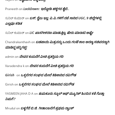
LockDown: ಇಲ್ನೋಡಿ ಹಳ್ಳಿಗರ ಶೈಲಿ..
Praneeth
on
ಬಸ್, ರೈಲು ಇಲ್ಲ; ವಿ.ವಿ.ಗಳಿಗೆ ರಜೆ ಸಾರಿದ UGC, 9 ಜಿಲ್ಲೆಗಳಲ್ಲಿ
ಸುನಿಲ್ ಕುಮಾರ್
on
ಎಲ್ಲವೂ ಕಡಿತ
LIC ಖಾಸಗೀಕರಣ ಮಾಡುತ್ತಿಲ್ಲ, ಷೇರು ಮಾರಾಟ ಅಷ್ಟೇ
ಸುನಿಲ್ ಕುಮಾರ್
on
ಬಡಪಾಯಿ ಮಿತ್ರನನ್ನು ಒಂದು ಗಂಟೆ ಕಾಲ ಅರಣ್ಯ ಸಚಿವರನ್ನಾಗಿ
Chandrakanthavh
on
ಮಾಡಿದ್ದ ಚನ್ನಿಗಪ್ಪ!
ದೇವರ ಕುದುರೆಗೆ ವೀಚಿ ಪ್ರಶಸ್ತಿಯ ಗರಿ
admin
on
ದೇವರ ಕುದುರೆಗೆ ವೀಚಿ ಪ್ರಶಸ್ತಿಯ ಗರಿ
Varadendra k
on
Girish
ಒಕ್ಕಲಿಗರ ಸಂಘದ ಮೇಲೆ ಕಿಡಿಕಾರಿದ ರವಿಗೌಡ
on
ಒಕ್ಕಲಿಗರ ಸಂಘದ ಮೇಲೆ ಕಿಡಿಕಾರಿದ ರವಿಗೌಡ
Girish
on
ತುಮಕೂರು ಸ್ಕೂಲ್ ಆಫ್ ಮ್ಯೂಸಿಕ್ ಹಿಂದಿನ ಕತೆ ಗೊತ್ತಾ
YASMEEN JAHA D A
on
ನಿಮಗೆ ?
ಬಳ್ಳಗೆರೆ ಬಿ.ಜಿ. ಗೀತಾಂಜಲಿಗೆ ಪ್ರಥಮ ರ‌್ಯಾಂಕ್
Mrudul
on