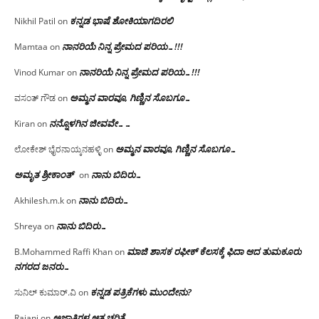
ಕನ್ನಡ ಭಾಷೆ ಶೋಕಿಯಾಗದಿರಲಿ
Nikhil Patil
on
ನಾನರಿಯೆ ನಿನ್ನ ಪ್ರೇಮದ ಪರಿಯ…!!!
Mamtaa
on
ನಾನರಿಯೆ ನಿನ್ನ ಪ್ರೇಮದ ಪರಿಯ…!!!
Vinod Kumar
on
ಅಮ್ಮನ ವಾರವೂ, ಗಿಣ್ಣಿನ ಸೊಬಗೂ…
ವಸಂತ್ ಗೌಡ
on
ನನ್ನೊಳಗಿನ ಜೀವವೇ……
Kiran
on
ಅಮ್ಮನ ವಾರವೂ, ಗಿಣ್ಣಿನ ಸೊಬಗೂ…
ಲೋಕೇಶ್ ಭೈರನಾಯ್ಕನಹಳ್ಳಿ
on
ಅಮೃತ ಶ್ರೀಕಾಂತ್
ನಾನು ಬಿದಿರು…
on
ನಾನು ಬಿದಿರು…
Akhilesh.m.k
on
ನಾನು ಬಿದಿರು…
Shreya
on
ಮಾಜಿ ಶಾಸಕ ರಫೀಕ್ ಕೆಲಸಕ್ಕೆ ಫಿದಾ ಆದ ತುಮಕೂರು
B.Mohammed Raffi Khan
on
ನಗರದ ಜನರು…
ಕನ್ನಡ ಪತ್ರಿಕೆಗಳು ಮುಂದೇನು?
ಸುನಿಲ್ ಕುಮಾರ್.ವಿ
on
ಅಜ್ಞಾತಿಗಳ ಆತ್ಮ ಚರಿತ್ರೆ
Rajani
on