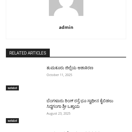
admin
RELATED ARTICLES
ತುಮಕೂರು ಜಿಲ್ಲೆಯ ಆಶಾಕಿರಣ
October 11, 2025
ಜನಮನ
ಬೆಂಗಳೂರು ರಿಂಗ್ ರಸ್ತೆ ಭೂ ಸ್ವಾಧೀನ ಕೈಬಿಡಲು
ಸಿದ್ದಗಂಗಾ ಶ್ರೀ ಒತ್ತಾಯ
August 23, 2025
ಜನಮನ