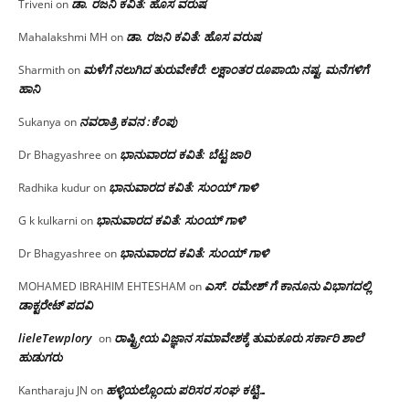
ಡಾ. ರಜನಿ ಕವಿತೆ: ಹೊಸ ವರುಷ
Triveni
on
ಡಾ. ರಜನಿ ಕವಿತೆ: ಹೊಸ ವರುಷ
Mahalakshmi MH
on
ಮಳೆಗೆ ನಲುಗಿದ ತುರುವೇಕೆರೆ: ಲಕ್ಷಾಂತರ ರೂಪಾಯಿ ನಷ್ಟ, ಮನೆಗಳಿಗೆ
Sharmith
on
ಹಾನಿ
ನವರಾತ್ರಿ ಕವನ :ಕೆಂಪು
Sukanya
on
ಭಾನುವಾರದ ಕವಿತೆ: ಬೆಟ್ಟ ಜಾರಿ
Dr Bhagyashree
on
ಭಾನುವಾರದ ಕವಿತೆ: ಸುಂಯ್ ಗಾಳಿ
Radhika kudur
on
ಭಾನುವಾರದ ಕವಿತೆ: ಸುಂಯ್ ಗಾಳಿ
G k kulkarni
on
ಭಾನುವಾರದ ಕವಿತೆ: ಸುಂಯ್ ಗಾಳಿ
Dr Bhagyashree
on
ಎಸ್. ರಮೇಶ್ ಗೆ ಕಾನೂನು ವಿಭಾಗದಲ್ಲಿ
MOHAMED IBRAHIM EHTESHAM
on
ಡಾಕ್ಟರೇಟ್ ಪದವಿ
lieleTewplory
ರಾಷ್ಟ್ರೀಯ ವಿಜ್ಞಾನ ಸಮಾವೇಶಕ್ಕೆ‌ ತುಮಕೂರು ಸರ್ಕಾರಿ ಶಾಲೆ
on
ಹುಡುಗರು
ಹಳ್ಳಿಯಲ್ಲೊಂದು ಪರಿಸರ ಸಂಘ ಕಟ್ಟಿ…
Kantharaju JN
on