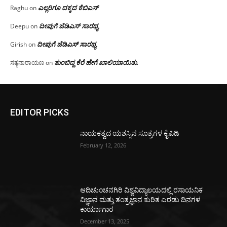
ಎಲ್ಲರಿಗೂ ದಕ್ಕದ ಕೆಬಿಎಸ್
Raghu
on
ದೀಪುಗೆ ಜೆಡಿಎಸ್ ಸಾರಥ್ಯ
Deepu
on
ದೀಪುಗೆ ಜೆಡಿಎಸ್ ಸಾರಥ್ಯ
Girish
on
ತುಂಬಿದ್ದ ಕೆರೆ ಹೇಗೆ ಖಾಲಿಯಾಯಿತು.
ಸತ್ಯನಾರಾಯಣ
on
EDITOR PICKS
ನಾಯಕತ್ವದ ಯಶಸ್ಸಿನ ಸೂತ್ರಗಳ ಕೈಪಿಡಿ
February 12, 2026
ಆದಿಚುಂಚನಗಿರಿ ವಿಶ್ವವಿದ್ಯಾಲಯದಲ್ಲಿ ರಸಾಯನಿಕ
ವಿಜ್ಞಾನ ಮತ್ತು ತಂತ್ರಜ್ಞಾನ ಕುರಿತ ಎರಡು ದಿನಗಳ
ಕಾರ್ಯಾಗಾರ
December 13, 2025