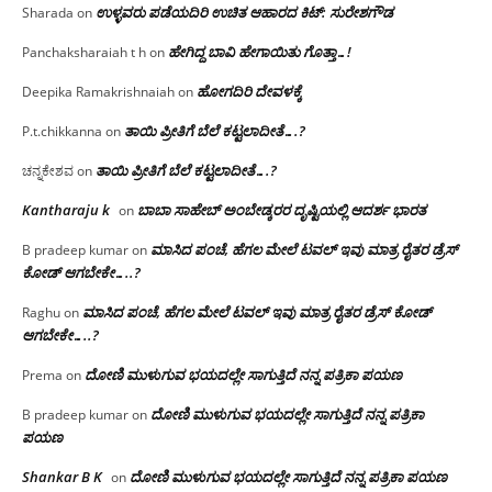
ಉಳ್ಳವರು ಪಡೆಯದಿರಿ ಉಚಿತ ಆಹಾರದ ಕಿಟ್: ಸುರೇಶಗೌಡ
Sharada
on
ಹೇಗಿದ್ದ ಬಾವಿ ಹೇಗಾಯಿತು ಗೊತ್ತಾ…!
Panchaksharaiah t h
on
ಹೋಗದಿರಿ ದೇವಳಕ್ಕೆ
Deepika Ramakrishnaiah
on
ತಾಯಿ ಪ್ರೀತಿಗೆ ಬೆಲೆ ಕಟ್ಟಲಾದೀತೆ….?
P.t.chikkanna
on
ತಾಯಿ ಪ್ರೀತಿಗೆ ಬೆಲೆ ಕಟ್ಟಲಾದೀತೆ….?
ಚನ್ನಕೇಶವ
on
Kantharaju k
ಬಾಬಾ ಸಾಹೇಬ್ ಅಂಬೇಡ್ಕರರ ದೃಷ್ಟಿಯಲ್ಲಿ ಆದರ್ಶ ಭಾರತ
on
ಮಾಸಿದ ಪಂಚೆ, ಹೆಗಲ ಮೇಲೆ ಟವಲ್‌ ಇವು ಮಾತ್ರ ರೈತರ ಡ್ರೆಸ್‌
B pradeep kumar
on
ಕೋಡ್ ಆಗಬೇಕೇ…..?‌
ಮಾಸಿದ ಪಂಚೆ, ಹೆಗಲ ಮೇಲೆ ಟವಲ್‌ ಇವು ಮಾತ್ರ ರೈತರ ಡ್ರೆಸ್‌ ಕೋಡ್
Raghu
on
ಆಗಬೇಕೇ…..?‌
ದೋಣಿ ಮುಳುಗುವ ಭಯದಲ್ಲೇ ಸಾಗುತ್ತಿದೆ ನನ್ನ ಪತ್ರಿಕಾ ಪಯಣ
Prema
on
ದೋಣಿ ಮುಳುಗುವ ಭಯದಲ್ಲೇ ಸಾಗುತ್ತಿದೆ ನನ್ನ ಪತ್ರಿಕಾ
B pradeep kumar
on
ಪಯಣ
Shankar B K
ದೋಣಿ ಮುಳುಗುವ ಭಯದಲ್ಲೇ ಸಾಗುತ್ತಿದೆ ನನ್ನ ಪತ್ರಿಕಾ ಪಯಣ
on