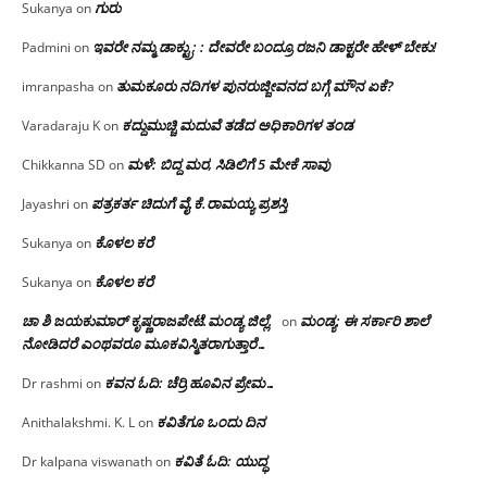
ಗುರು
Sukanya
on
ಇವರೇ ನಮ್ಮ ಡಾಕ್ಟ್ರು; : ದೇವರೇ ಬಂದ್ರೂ ರಜನಿ ಡಾಕ್ಟರೇ ಹೇಳ್ ಬೇಕು!
Padmini
on
ತುಮಕೂರು ನದಿಗಳ ಪುನರುಜ್ಜೀವನದ ಬಗ್ಗೆ ಮೌನ ಏಕೆ?
imranpasha
on
ಕದ್ದುಮುಚ್ಚಿ ಮದುವೆ ತಡೆದ ಅಧಿಕಾರಿಗಳ ತಂಡ
Varadaraju K
on
ಮಳೆ: ಬಿದ್ದ ಮರ, ಸಿಡಿಲಿಗೆ 5 ಮೇಕೆ ಸಾವು
Chikkanna SD
on
ಪತ್ರಕರ್ತ ಚಿದುಗೆ ವೈ.ಕೆ.ರಾಮಯ್ಯ ಪ್ರಶಸ್ತಿ
Jayashri
on
ಕೊಳಲ ಕರೆ
Sukanya
on
ಕೊಳಲ ಕರೆ
Sukanya
on
ಚಾ ಶಿ ಜಯಕುಮಾರ್ ಕೃಷ್ಣರಾಜಪೇಟೆ.ಮಂಡ್ಯ ಜಿಲ್ಲೆ.
ಮಂಡ್ಯ: ಈ ಸರ್ಕಾರಿ ಶಾಲೆ
on
ನೋಡಿದರೆ ಎಂಥವರೂ ಮೂಕವಿಸ್ಮಿತರಾಗುತ್ತಾರೆ…
ಕವನ ಓದಿ: ಚೆರ್ರಿ ಹೂವಿನ ಪ್ರೇಮ…
Dr rashmi
on
ಕವಿತೆಗೂ ಒಂದು ದಿನ
Anithalakshmi. K. L
on
ಕವಿತೆ ಓದಿ: ಯುದ್ಧ
Dr kalpana viswanath
on