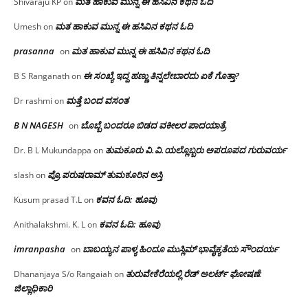
ಮತ ಹಾಕುವ ಮುನ್ನ ಈ ಹಸಿವಿನ ಕಥನ ಓದಿ
Shivaraju KP
on
ಮತ ಹಾಕುವ ಮುನ್ನ ಈ ಹಸಿವಿನ ಕಥನ ಓದಿ
Umesh
on
prasanna
ಮತ ಹಾಕುವ ಮುನ್ನ ಈ ಹಸಿವಿನ ಕಥನ ಓದಿ
on
ಈ ಸಂಖ್ಯೆ ಇದ್ದ ಹಣ್ಣು ತಿನ್ನಲೇಬಾರದು ಏಕೆ ಗೊತ್ತಾ?
B S Ranganath
on
ಮತ್ತೆ ಬಂದ ವಸಂತ
Dr rashmi
on
B N NAGESH
ಬೊಬ್ಬೆ ಬಂದರೂ ಬಿಡದ ವಕೀಲರ ಪಾದಯಾತ್ರೆ
on
ತುಮಕೂರು‌ ವಿ.ವಿ.ಯಲ್ಲೊಬ್ಬರು ಅಪರೂಪದ ಗುರುವರ್ಯ
Dr. B L Mukundappa
on
ಪ್ರೊ.ಪರುಷರಾಮ್ ತುಮಕೂರಿನ ಆಸ್ತಿ
slash
on
ಕವನ ಓದಿ: ಹೂವು
Kusum prasad T.L
on
ಕವನ ಓದಿ: ಹೂವು
Anithalakshmi. K. L
on
imranpasha
ಬಾಬಯ್ಯನ ಪಾಳ್ಯ ಹಿಂದೂ ಮುಸ್ಲಿಮ್ ಭಾವೈಕ್ಯತೆಯ ಸೌಂದರ್ಯ
on
ತುರುವೇಕೆರೆಯಲ್ಲಿ ರೆಡ್ ಅಲರ್ಟ್ ಘೋಷಣೆ:
Dhananjaya S/o Rangaiah
on
ಜಿಲ್ಲಾಧಿಕಾರಿ