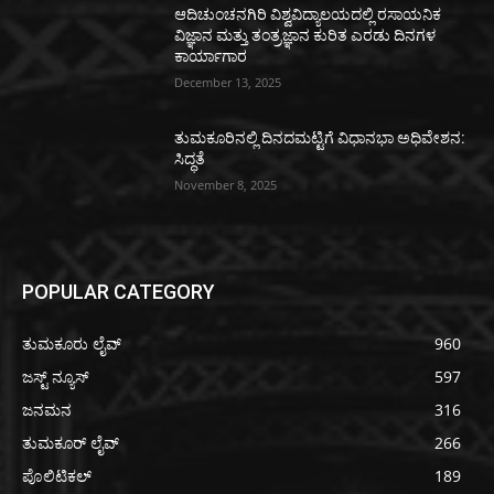
ಆದಿಚುಂಚನಗಿರಿ ವಿಶ್ವವಿದ್ಯಾಲಯದಲ್ಲಿ ರಸಾಯನಿಕ
ವಿಜ್ಞಾನ ಮತ್ತು ತಂತ್ರಜ್ಞಾನ ಕುರಿತ ಎರಡು ದಿನಗಳ
ಕಾರ್ಯಾಗಾರ
December 13, 2025
ತುಮಕೂರಿನಲ್ಲಿ ದಿನದಮಟ್ಟಿಗೆ ವಿಧಾನಭಾ ಅಧಿವೇಶನ:
ಸಿದ್ಧತೆ
November 8, 2025
POPULAR CATEGORY
ತುಮಕೂರು ಲೈವ್
960
ಜಸ್ಟ್ ನ್ಯೂಸ್
597
ಜನಮನ
316
ತುಮಕೂರ್ ಲೈವ್
266
ಪೊಲಿಟಿಕಲ್
189