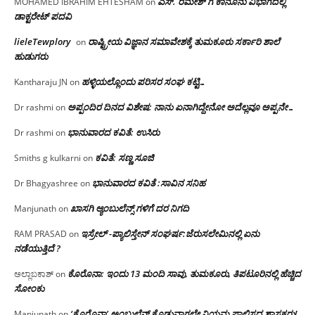
ಎಸ್. ರಮೇಶ್ ಗೆ ಕಾನೂನು ವಿಭಾಗದಲ್ಲಿ
MOHAMED IBRAHIM EHTESHAM
on
ಡಾಕ್ಟರೇಟ್ ಪದವಿ
lieleTewplory
ರಾಷ್ಟ್ರೀಯ ವಿಜ್ಞಾನ ಸಮಾವೇಶಕ್ಕೆ‌ ತುಮಕೂರು ಸರ್ಕಾರಿ ಶಾಲೆ
on
ಹುಡುಗರು
ಹಳ್ಳಿಯಲ್ಲೊಂದು ಪರಿಸರ ಸಂಘ ಕಟ್ಟಿ…
Kantharaju JN
on
ಅಪ್ಪಂದಿರ ದಿನದ ವಿಶೇಷ: ನಾನು ಏನಾಗಿದ್ದೇನೋ‌ ಅದೆಲ್ಲವೂ ಅಪ್ಪನೇ…
Dr rashmi
on
ಭಾನುವಾರದ ಕವಿತೆ: ಉಸಿರು
Dr rashmi
on
ಕವಿತೆ: ಸಣ್ಣ ಸೂಜಿ
Smiths g kulkarni
on
ಭಾನುವಾರದ ಕವಿತೆ :ಸಾವಿನ ಸನಿಹ
Dr Bhagyashree
on
ಖಾಸಗಿ ಆ್ಯಂಬುಲೆನ್ಸ್ ಗಳಿಗೆ ದರ ನಿಗದಿ
Manjunath
on
ಇಸ್ರೇಲ್ -ಪ್ಯಾಲಿಸ್ತೇನ್ ಸಂಘರ್ಷ:ಜೆರುಸಲೇಮಿನಲ್ಲಿ ಏನು
RAM PRASAD
on
ನಡೆಯುತ್ತಿದೆ ?
ಕೊರೊನಾ: ಇಂದು 13 ಮಂದಿ ಸಾವು, ತುಮಕೂರು, ತಿಪಟೂರಿನಲ್ಲಿ ಹೆಚ್ಚಿದ
ಅಲ್ಲಾಬಕಾಶ್
on
ಸೋಂಕು
‘ಕೊರೊನಾ’ ಅಂಬುಲೆನ್ಸ್ ಕೊಡುವಾಗಲೇ ನಿಯಮ ಪಾಲಿಸದ ಶಾಸಕರು!
Manjunath
on