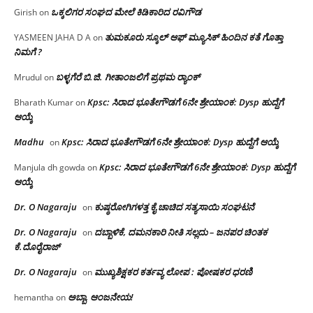
ಒಕ್ಕಲಿಗರ ಸಂಘದ ಮೇಲೆ ಕಿಡಿಕಾರಿದ ರವಿಗೌಡ
Girish
on
ತುಮಕೂರು ಸ್ಕೂಲ್ ಆಫ್ ಮ್ಯೂಸಿಕ್ ಹಿಂದಿನ ಕತೆ ಗೊತ್ತಾ
YASMEEN JAHA D A
on
ನಿಮಗೆ ?
ಬಳ್ಳಗೆರೆ ಬಿ.ಜಿ. ಗೀತಾಂಜಲಿಗೆ ಪ್ರಥಮ ರ‌್ಯಾಂಕ್
Mrudul
on
Kpsc: ಸಿರಾದ ಭೂತೇಗೌಡಗೆ 6ನೇ ಶ್ರೇಯಾಂಕ: Dysp ಹುದ್ದೆಗೆ
Bharath Kumar
on
ಆಯ್ಕೆ
Madhu
Kpsc: ಸಿರಾದ ಭೂತೇಗೌಡಗೆ 6ನೇ ಶ್ರೇಯಾಂಕ: Dysp ಹುದ್ದೆಗೆ ಆಯ್ಕೆ
on
Kpsc: ಸಿರಾದ ಭೂತೇಗೌಡಗೆ 6ನೇ ಶ್ರೇಯಾಂಕ: Dysp ಹುದ್ದೆಗೆ
Manjula dh gowda
on
ಆಯ್ಕೆ
Dr. O Nagaraju
ಕುಷ್ಠರೋಗಿಗಳತ್ತ ಕೈ ಚಾಚಿದ ಸತ್ಯಸಾಯಿ ಸಂಘಟನೆ
on
Dr. O Nagaraju
ದಬ್ಬಾಳಿಕೆ, ದಮನಕಾರಿ ನೀತಿ ಸಲ್ಲದು – ಜನಪರ ಚಿಂತಕ
on
ಕೆ.ದೊರೈರಾಜ್
Dr. O Nagaraju
ಮುಖ್ಯಶಿಕ್ಷಕರ ಕರ್ತವ್ಯ ಲೋಪ : ಪೋಷಕರ ಧರಣಿ
on
ಅಬ್ಬಾ, ಆಂಜನೇಯ!
hemantha
on