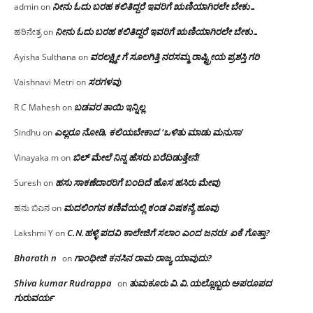
ನೀನು ಓದು ಬರಹ ಕಲಿತಿದ್ದರೆ ಇವರಿಗೆ ಋಣಿಯಾಗಿರಲೇ ಬೇಕು…
admin
on
ನೀನು ಓದು ಬರಹ ಕಲಿತಿದ್ದರೆ ಇವರಿಗೆ ಋಣಿಯಾಗಿರಲೇ ಬೇಕು…
ಹರಿನೇತ್ರ
on
ವರಲಕ್ಷ್ಮೀ ಗೆ ಸೂಲಗಿತ್ತಿ ನರಸಮ್ಮ‌ ರಾಷ್ಟ್ರೀಯ ಪ್ರಶಸ್ತಿ ಗರಿ
Ayisha Sulthana
on
ಸರಗಳವು
Vaishnavi Metri
on
ಬಡವರ ತಾಯಿ ಇನ್ನಿಲ್ಲ
R C Mahesh
on
ಎಲ್ಲರೂ ನೋಡಿ, ಕಲಿಯಬೇಕಾದ ‘ಒಳಿತು ಮಾಡು ಮನುಸಾ’
Sindhu
on
ಬಿಲ್ ಮೇಲೆ ನಿನ್ನ ಹೆಸರು ಬರೆದಿಡುತ್ತೇನೆ!
Vinayaka m
on
ಹಸು ಸಾಕಣೆದಾರರಿಗೆ ಬಂದಿದೆ ಹೊಸ ಹಸಿರು ಮೇವು
Suresh
on
ಮದಲಿಂಗನ ಕಣಿವೆಯಲ್ಲಿ ಕಂಡ ವಿಷಕನ್ಯೆ ಹೂವು
ಹನು ಬಿಎನ
on
C.N.ಹಳ್ಳಿ ಪದವಿ ಕಾಲೇಜಿಗೆ ಸಲಾಂ‌ ಎಂದ ಜನರು! ಏಕೆ ಗೊತ್ತಾ?
Lakshmi Y
on
Bharath n
ಗಾಂಧೀಜಿ ಕನಸಿನ ರಾಮ ರಾಜ್ಯ ಯಾವುದು?
on
Shiva kumar Rudrappa
ತುಮಕೂರು‌ ವಿ.ವಿ.ಯಲ್ಲೊಬ್ಬರು ಅಪರೂಪದ
on
ಗುರುವರ್ಯ