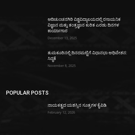
ಆದಿಚುಂಚನಗಿರಿ ವಿಶ್ವವಿದ್ಯಾಲಯದಲ್ಲಿ ರಸಾಯನಿಕ
ವಿಜ್ಞಾನ ಮತ್ತು ತಂತ್ರಜ್ಞಾನ ಕುರಿತ ಎರಡು ದಿನಗಳ
ಕಾರ್ಯಾಗಾರ
December 13, 2025
ತುಮಕೂರಿನಲ್ಲಿ ದಿನದಮಟ್ಟಿಗೆ ವಿಧಾನಭಾ ಅಧಿವೇಶನ:
ಸಿದ್ಧತೆ
November 8, 2025
POPULAR POSTS
ನಾಯಕತ್ವದ ಯಶಸ್ಸಿನ ಸೂತ್ರಗಳ ಕೈಪಿಡಿ
February 12, 2026