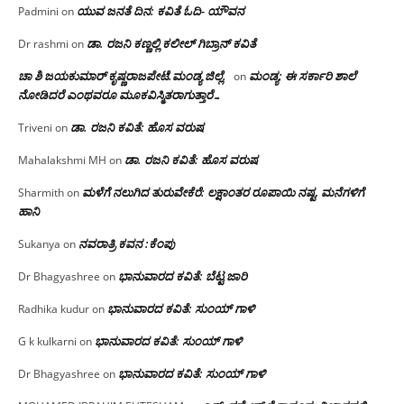
ಯುವ ಜನತೆ ದಿನ: ಕವಿತೆ ಓದಿ- ಯೌವನ
Padmini
on
ಡಾ. ರಜನಿ‌ ಕಣ್ಣಲ್ಲಿ ಕಲೀಲ್ ಗಿಬ್ರಾನ್ ಕವಿತೆ
Dr rashmi
on
ಚಾ ಶಿ ಜಯಕುಮಾರ್ ಕೃಷ್ಣರಾಜಪೇಟೆ.ಮಂಡ್ಯ ಜಿಲ್ಲೆ.
ಮಂಡ್ಯ: ಈ ಸರ್ಕಾರಿ ಶಾಲೆ
on
ನೋಡಿದರೆ ಎಂಥವರೂ ಮೂಕವಿಸ್ಮಿತರಾಗುತ್ತಾರೆ…
ಡಾ. ರಜನಿ ಕವಿತೆ: ಹೊಸ ವರುಷ
Triveni
on
ಡಾ. ರಜನಿ ಕವಿತೆ: ಹೊಸ ವರುಷ
Mahalakshmi MH
on
ಮಳೆಗೆ ನಲುಗಿದ ತುರುವೇಕೆರೆ: ಲಕ್ಷಾಂತರ ರೂಪಾಯಿ ನಷ್ಟ, ಮನೆಗಳಿಗೆ
Sharmith
on
ಹಾನಿ
ನವರಾತ್ರಿ ಕವನ :ಕೆಂಪು
Sukanya
on
ಭಾನುವಾರದ ಕವಿತೆ: ಬೆಟ್ಟ ಜಾರಿ
Dr Bhagyashree
on
ಭಾನುವಾರದ ಕವಿತೆ: ಸುಂಯ್ ಗಾಳಿ
Radhika kudur
on
ಭಾನುವಾರದ ಕವಿತೆ: ಸುಂಯ್ ಗಾಳಿ
G k kulkarni
on
ಭಾನುವಾರದ ಕವಿತೆ: ಸುಂಯ್ ಗಾಳಿ
Dr Bhagyashree
on