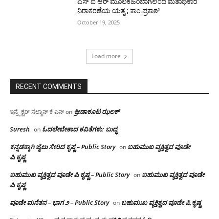
ಎಸ್ ಐ ಆರ್ ಮೂಲಕಹಿಂಬಾಗಿಲಿಂದ ಮತಾಧಿಕಾರ
ನಿರಾಕರಣೆಯ ಯತ್ನ ; ಕಾಂ.ಪ್ರಕಾಶ್
October 19, 2025
Load more
RECENT COMMENTS
ಕ್ರೀಡಾಕೂಟ ಝಲಕ್
ಇನ್ಸ್ಪೆಕ್ಟರ್ ಸಲ್ಮಾನ್ ಕೆ ಎನ್
on
Suresh
ಓದಲೇಬೇಕಾದ‌ ಕವಿತೆಗಳು: ಬುದ್ಧ
on
ಕನ್ನಡಕ್ಕಾಗಿ ಜೈಲು ಸೇರಿದ ಕೃಷ್ಣ – Public Story
ಬಹುಮುಖ ವ್ಯಕ್ತಿತ್ವದ ವೂಡೇ
on
ಪಿ.ಕೃಷ್ಣ
ಬಹುಮುಖ ವ್ಯಕ್ತಿತ್ವದ ವೂಡೇ ಪಿ.ಕೃಷ್ಣ – Public Story
ಬಹುಮುಖ ವ್ಯಕ್ತಿತ್ವದ ವೂಡೇ
on
ಪಿ.ಕೃಷ್ಣ
ವೂಡೇ ಮನೆತನ – ಭಾಗ ೨ – Public Story
ಬಹುಮುಖ ವ್ಯಕ್ತಿತ್ವದ ವೂಡೇ ಪಿ.ಕೃಷ್ಣ
on