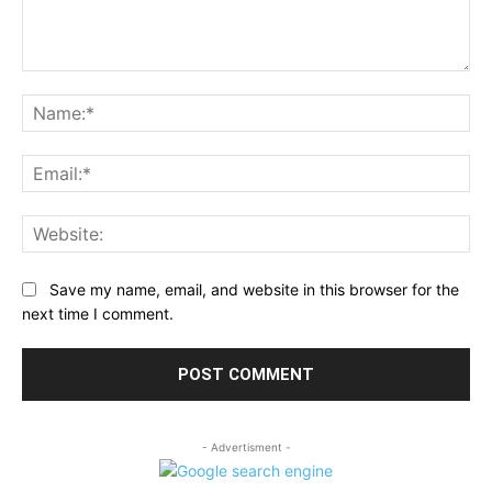
Comment:
Na
Ema
Web
Save my name, email, and website in this browser for the
next time I comment.
- Advertisment -