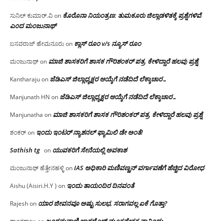
ಕೊರೊನಾ ನಿಯಂತ್ರಣ: ತುಮಕೂರು ಜಿಲ್ಲಾಡಳಿತಕ್ಕೆ ಪ್ರಶ್ನೆಗಳಿವೆ
ಸುನಿಲ್ ಕುಮಾರ್.ವಿ
on
ಎಂದ ಮಂಜು‌ನಾಥ್
ಕ್ಲಾಸ್ ರೂಂ v/s ನ್ಯೂಸ್ ರೂಂ
ಬಸವರಾಜ್ ಹೇಮನೂರು
on
ಮಾಜಿ ಶಾಸಕರಿಗೆ ಶಾಸಕ ಗೌರಿಶಂಕರ್ ಪತ್ರ, ಕೇಳಿದ್ದಾರೆ ಹಲವು ಪ್ರಶ್ನೆ
ಮಂಜುನಾಥ್
on
ಜೆಡಿಎಸ್ ಜಿಲ್ಲಾಧ್ಯಕ್ಷರ ಆಯ್ಕೆಗೆ ನಡೆದಿದೆ ಲೆಕ್ಕಾಚಾರ…
Kantharaju
on
ಜೆಡಿಎಸ್ ಜಿಲ್ಲಾಧ್ಯಕ್ಷರ ಆಯ್ಕೆಗೆ ನಡೆದಿದೆ ಲೆಕ್ಕಾಚಾರ…
Manjunath HN
on
ಮಾಜಿ ಶಾಸಕರಿಗೆ ಶಾಸಕ ಗೌರಿಶಂಕರ್ ಪತ್ರ, ಕೇಳಿದ್ದಾರೆ ಹಲವು ಪ್ರಶ್ನೆ
Manjunatha
on
ಇಂದು ಇಂಟರ್ ನ್ಯಾಶನಲ್ ಫ್ಯಾಮಿಲಿ ಡೇ ಅಂತೆ!
ಶಂಕರ್
on
Sathish tg
ಯುವಕರಿಗೆ ಸೇನೆಯಲ್ಲಿ ಅವಕಾಶ
on
IAS ಅಧಿಕಾರಿ ಮಣಿವಣ್ಣನ್ ವರ್ಗಾವಣೆಗೆ ಹೆಚ್ಚಿದ‌ ವಿರೋಧ
ಮಂಜುನಾಥ್ ಹೆತ್ತೇನಹಳ್ಳಿ
on
ಇಂದು ತಾಯಂದಿರ ದಿನವಂತೆ
Aishu (Aisiri.H.Y )
on
ಯಾರ ಜೀವನವೂ ಅಷ್ಟು ಸುಲಭ, ಸರಾಗವಲ್ಲ ಏಕೆ ಗೊತ್ತಾ?
Rajesh
on