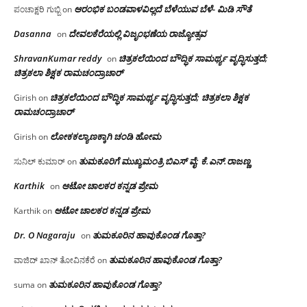
ಆರಂಭಿಕ ಬಂಡವಾಳವಿಲ್ಲದೆ ಬೆಳೆಯುವ ಬೆಳೆ- ಮಿಡಿ ಸೌತೆ
ಪಂಚಾಕ್ಷರಿ ಗುಬ್ಬಿ
on
Dasanna
ದೇವಲಕೆರೆಯಲ್ಲಿ ವಿಜೃಂಭಣೆಯ ರಾಜ್ಯೋತ್ಸವ
on
ShravanKumar reddy
ಚಿತ್ರಕಲೆಯಿಂದ ಬೌದ್ಧಿಕ ಸಾಮರ್ಥ್ಯ ವೃದ್ಧಿಸುತ್ತದೆ;
on
ಚಿತ್ರಕಲಾ ಶಿಕ್ಷಕ ರಾಮಚಂದ್ರಾಚಾರ್
ಚಿತ್ರಕಲೆಯಿಂದ ಬೌದ್ಧಿಕ ಸಾಮರ್ಥ್ಯ ವೃದ್ಧಿಸುತ್ತದೆ; ಚಿತ್ರಕಲಾ ಶಿಕ್ಷಕ
Girish
on
ರಾಮಚಂದ್ರಾಚಾರ್
ಲೋಕಕಲ್ಯಾಣಕ್ಕಾಗಿ ಚಂಡಿ ಹೋಮ
Girish
on
ತುಮಕೂರಿಗೆ ಮುಖ್ಯಮಂತ್ರಿ ಬಿಎಸ್ ವೈ: ಕೆ.ಎನ್.ರಾಜಣ್ಣ
ಸುನಿಲ್ ಕುಮಾರ್
on
Karthik
ಆಟೋ ಚಾಲಕರ ಕನ್ನಡ ಪ್ರೇಮ
on
ಆಟೋ ಚಾಲಕರ ಕನ್ನಡ ಪ್ರೇಮ
Karthik
on
Dr. O Nagaraju
ತುಮಕೂರಿನ ಹಾವುಕೊಂಡ ಗೊತ್ತಾ?
on
ತುಮಕೂರಿನ ಹಾವುಕೊಂಡ ಗೊತ್ತಾ?
ವಾಜಿದ್ ಖಾನ್ ತೋವಿನಕೆರೆ
on
ತುಮಕೂರಿನ ಹಾವುಕೊಂಡ ಗೊತ್ತಾ?
suma
on