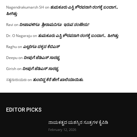
ತುಮಕೂರು ಎಸ್ಪಿ ಕೌರವನಾಗಿ ರಂಗಕ್ಕೆ ಬಂದಾಗ…
Nagendrakumarsh SH
on
ಹೀಗಿತ್ತು
ದೀಪಾವಳಿಗೂ ಶ್ರೀರಾಮನಿಗೂ ಇರುವ ನಂಟೇನು?
Ravi
on
ತುಮಕೂರು ಎಸ್ಪಿ ಕೌರವನಾಗಿ ರಂಗಕ್ಕೆ ಬಂದಾಗ… ಹೀಗಿತ್ತು
Dr. O Nagaraju
on
ಎಲ್ಲರಿಗೂ ದಕ್ಕದ ಕೆಬಿಎಸ್
Raghu
on
ದೀಪುಗೆ ಜೆಡಿಎಸ್ ಸಾರಥ್ಯ
Deepu
on
ದೀಪುಗೆ ಜೆಡಿಎಸ್ ಸಾರಥ್ಯ
Girish
on
ತುಂಬಿದ್ದ ಕೆರೆ ಹೇಗೆ ಖಾಲಿಯಾಯಿತು.
ಸತ್ಯನಾರಾಯಣ
on
EDITOR PICKS
ನಾಯಕತ್ವದ ಯಶಸ್ಸಿನ ಸೂತ್ರಗಳ ಕೈಪಿಡಿ
February 12, 2026