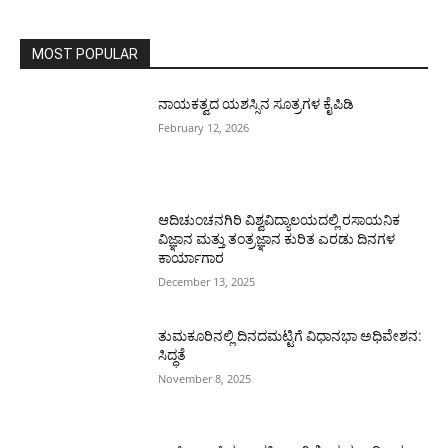
MOST POPULAR
ನಾಯಕತ್ವದ ಯಶಸ್ಸಿನ ಸೂತ್ರಗಳ ಕೈಪಿಡಿ
February 12, 2026
ಆದಿಚುಂಚನಗಿರಿ ವಿಶ್ವವಿದ್ಯಾಲಯದಲ್ಲಿ ರಸಾಯನಿಕ
ವಿಜ್ಞಾನ ಮತ್ತು ತಂತ್ರಜ್ಞಾನ ಕುರಿತ ಎರಡು ದಿನಗಳ
ಕಾರ್ಯಾಗಾರ
December 13, 2025
ತುಮಕೂರಿನಲ್ಲಿ ದಿನದಮಟ್ಟಿಗೆ ವಿಧಾನಭಾ ಅಧಿವೇಶನ:
ಸಿದ್ಧತೆ
November 8, 2025