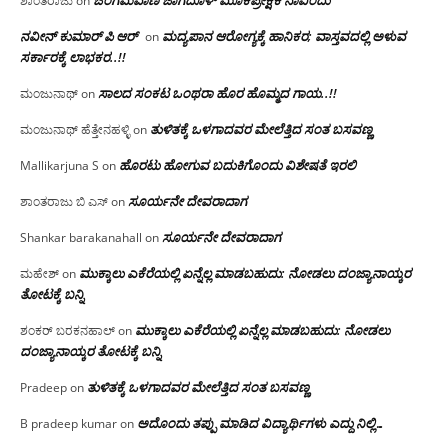
ಜಂಗಮವಾಣಿ ಜಾಗದೊಳ್ ಮೂಕಪ್ರೇಕ್ಷಕ ನಾವಿಂದು
ಶಾಂತರಾಜು
on
ನವೀನ್ ಕುಮಾರ್ ಪಿ ಆರ್
ಮದ್ಯಪಾನ ಆರೋಗ್ಯಕ್ಕೆ ಹಾನಿಕರ; ವಾಸ್ತವದಲ್ಲಿ ಅಳುವ
on
ಸರ್ಕಾರಕ್ಕೆ ಲಾಭಕರ..!!
ಸಾಲದ ಸಂಕಟ ಒಂಥರಾ ಹೊರ ಹೊಮ್ಮದ ಗಾಯ..!!
ಮಂಜುನಾಥ್
on
ತುಳಿತಕ್ಕೆ ಒಳಗಾದವರ ಮೇಲೆತ್ತಿದ ಸಂತ ಬಸವಣ್ಣ
ಮಂಜುನಾಥ್ ಹೆತ್ತೇನಹಳ್ಳಿ
on
ಹೊರಟು ಹೋಗುವ ಬದುಕಿಗೊಂದು ವಿಶೇಷತೆ ಇರಲಿ
Mallikarjuna S
on
ಸೂರ್ಯನೇ ದೇವರಾದಾಗ
ಶಾಂತರಾಜು ಬಿ ಎಸ್
on
ಸೂರ್ಯನೇ ದೇವರಾದಾಗ
Shankar barakanahall
on
ಮುಕ್ಕಾಲು ಎಕೆರೆಯಲ್ಲಿ ಏನ್ನೆಲ್ಲ‌ ಮಾಡಬಹುದು: ನೋಡಲು ದಂಜ್ಯಾನಾಯ್ಕರ
ಮಹೇಶ್
on
ತೋಟಕ್ಕೆ ಬನ್ನಿ
ಮುಕ್ಕಾಲು ಎಕೆರೆಯಲ್ಲಿ ಏನ್ನೆಲ್ಲ‌ ಮಾಡಬಹುದು: ನೋಡಲು
ಶಂಕರ್ ಬರಕನಹಾಲ್
on
ದಂಜ್ಯಾನಾಯ್ಕರ ತೋಟಕ್ಕೆ ಬನ್ನಿ
ತುಳಿತಕ್ಕೆ ಒಳಗಾದವರ ಮೇಲೆತ್ತಿದ ಸಂತ ಬಸವಣ್ಣ
Pradeep
on
ಅದೊಂದು ತಪ್ಪು ಮಾಡಿದ ವಿದ್ಯಾರ್ಥಿಗಳು ಎದ್ದು ನಿಲ್ಲಿ…
B pradeep kumar
on