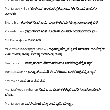
‘ಕೊರೊನಾ’ ಅಂಬುಲೆನ್ಸ್ ಕೊಡುವಾಗಲೇ ನಿಯಮ ಪಾಲಿಸದ
Manjunath HN
on
ಶಾಸಕರು!
ಕೋವಿಡ್ ನಿಂದ ತಾಯಿ ಸಾವು ಕೇಳಿದ ಮಗಳು ಹೃದಯಾಘಾತಕ್ಕೆ ಬಲಿ
Bharath
on
ಭಾನುವಾರದ ಕವಿತೆ: ಕೊರೊನಾ ಪೀಡಿತರು ಓದಲೇಬೇಕಾದ- ನದಿ
Prakash. B
on
ಕೋರೋಣ
G L Devaraja
on
ಆಸ್ತಿಯಲ್ಲಿ ಹೆಣ್ಣು ಮಕ್ಕಳಿಗೆ ಸಮಭಾಗ; ಅಂಬೇಡ್ಕರ್
ಚಾ ಶಿ ಜಯಕುಮಾರ್ ಕೃಷ್ಣರಾಜಪೇಟೆ
on
ಏನು ಹೇಳಿದ್ರು ಗೊತ್ತಾ, ಏನ್ ತ್ಯಾಗ ಮಾಡಿದ್ರು ಗೊತ್ತಾ…
ಥಾಮ್ಸನ್ ರಾಯಿಟರ್ಸ್ ವರದಿಯೂ ಭಾರತದಲ್ಲಿ ಹೆಣ್ಣಿನ ಸ್ಥಾನ‌
Nagashtee
on
ಥಾಮ್ಸನ್ ರಾಯಿಟರ್ಸ್ ವರದಿಯೂ ಭಾರತದಲ್ಲಿ ಹೆಣ್ಣಿನ ಸ್ಥಾನ‌
ಆರ್.ಸಿ.ಮಹೇಶ್
on
ಗುಸು ಗುಸು ಪಿಸು ಪಿಸು
Savitha
on
ನೀನು ಓದು ಬರಹ ಕಲಿತಿದ್ದರೆ ಇವರಿಗೆ ಋಣಿಯಾಗಿರಲೇ
manjula(roopa babu)
on
ಬೇಕು…
ಇವರೇ‌ ನೋಡಿ‌ ನಮ್ಮ‌ ರಾಮಸ್ವಾಮಿ ಮೇಷ್ಟ್ರು…
Manjunath
on