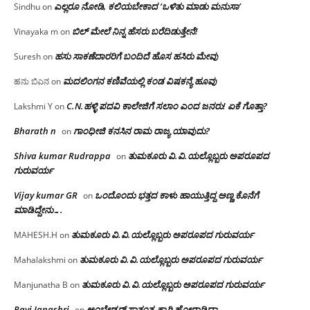
ಎಲ್ಲರೂ ನೋಡಿ, ಕಲಿಯಬೇಕಾದ ‘ಒಳಿತು ಮಾಡು ಮನುಸಾ’
Sindhu
on
ಬಿಲ್ ಮೇಲೆ ನಿನ್ನ ಹೆಸರು ಬರೆದಿಡುತ್ತೇನೆ!
Vinayaka m
on
ಹಸು ಸಾಕಣೆದಾರರಿಗೆ ಬಂದಿದೆ ಹೊಸ ಹಸಿರು ಮೇವು
Suresh
on
ಮದಲಿಂಗನ ಕಣಿವೆಯಲ್ಲಿ ಕಂಡ ವಿಷಕನ್ಯೆ ಹೂವು
ಹನು ಬಿಎನ
on
C.N.ಹಳ್ಳಿ ಪದವಿ ಕಾಲೇಜಿಗೆ ಸಲಾಂ‌ ಎಂದ ಜನರು! ಏಕೆ ಗೊತ್ತಾ?
Lakshmi Y
on
Bharath n
ಗಾಂಧೀಜಿ ಕನಸಿನ ರಾಮ ರಾಜ್ಯ ಯಾವುದು?
on
Shiva kumar Rudrappa
ತುಮಕೂರು‌ ವಿ.ವಿ.ಯಲ್ಲೊಬ್ಬರು ಅಪರೂಪದ
on
ಗುರುವರ್ಯ
Vijay kumar GR
ಒಂದೊಂದು ಭತ್ತದ ಕಾಳು ಹಾಯುತ್ತಿದ್ದ ಅಣ್ಣ ಕೊನೆಗೆ
on
ಮಾಡಿದ್ದೇನು….
ತುಮಕೂರು‌ ವಿ.ವಿ.ಯಲ್ಲೊಬ್ಬರು ಅಪರೂಪದ ಗುರುವರ್ಯ
MAHESH.H
on
ತುಮಕೂರು‌ ವಿ.ವಿ.ಯಲ್ಲೊಬ್ಬರು ಅಪರೂಪದ ಗುರುವರ್ಯ
Mahalakshmi
on
ತುಮಕೂರು‌ ವಿ.ವಿ.ಯಲ್ಲೊಬ್ಬರು ಅಪರೂಪದ ಗುರುವರ್ಯ
Manjunatha B
on
Ravi Janashri
ಅಂಬೇಡ್ಕರ್ ಸ್ವಾತಂತ್ರ್ಯಕ್ಕಾಗಿ ಹೋರಾಡಿದ್ರಾ…
on