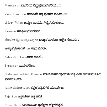
ನಾನರಿಯೆ ನಿನ್ನ ಪ್ರೇಮದ ಪರಿಯ…!!!
Mamtaa
on
ನಾನರಿಯೆ ನಿನ್ನ ಪ್ರೇಮದ ಪರಿಯ…!!!
Vinod Kumar
on
ಅಮ್ಮನ ವಾರವೂ, ಗಿಣ್ಣಿನ ಸೊಬಗೂ…
ವಸಂತ್ ಗೌಡ
on
ನನ್ನೊಳಗಿನ ಜೀವವೇ……
Kiran
on
ಅಮ್ಮನ ವಾರವೂ, ಗಿಣ್ಣಿನ ಸೊಬಗೂ…
ಲೋಕೇಶ್ ಭೈರನಾಯ್ಕನಹಳ್ಳಿ
on
ಅಮೃತ ಶ್ರೀಕಾಂತ್
ನಾನು ಬಿದಿರು…
on
ನಾನು ಬಿದಿರು…
Akhilesh.m.k
on
ನಾನು ಬಿದಿರು…
Shreya
on
ಮಾಜಿ ಶಾಸಕ ರಫೀಕ್ ಕೆಲಸಕ್ಕೆ ಫಿದಾ ಆದ ತುಮಕೂರು
B.Mohammed Raffi Khan
on
ನಗರದ ಜನರು…
ಕನ್ನಡ ಪತ್ರಿಕೆಗಳು ಮುಂದೇನು?
ಸುನಿಲ್ ಕುಮಾರ್.ವಿ
on
ಅಜ್ಞಾತಿಗಳ ಆತ್ಮ ಚರಿತ್ರೆ
Rajani
on
LockDown: ಇಲ್ನೋಡಿ ಹಳ್ಳಿಗರ ಶೈಲಿ..
Praneeth
on