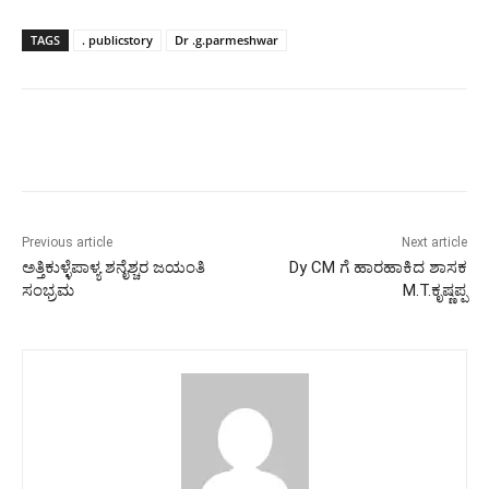
TAGS
. publicstory
Dr .g.parmeshwar
Previous article
Next article
ಅತ್ತಿಕುಳ್ಳೆಪಾಳ್ಯ ಶನೈಶ್ಚರ ಜಯಂತಿ
Dy CM ಗೆ ಹಾರಹಾಕಿದ ಶಾಸಕ
ಸಂಭ್ರಮ
M.T.ಕೃಷ್ಣಪ್ಪ