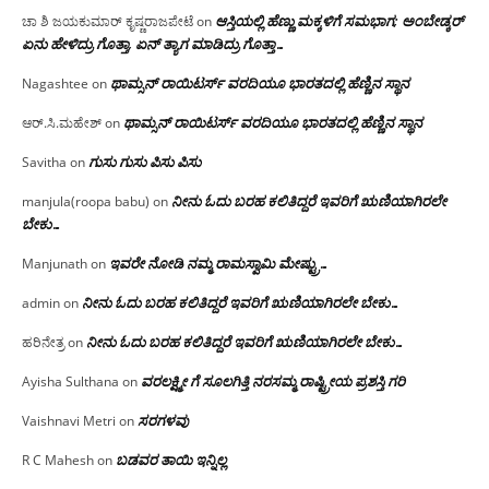
ಆಸ್ತಿಯಲ್ಲಿ ಹೆಣ್ಣು ಮಕ್ಕಳಿಗೆ ಸಮಭಾಗ; ಅಂಬೇಡ್ಕರ್
ಚಾ ಶಿ ಜಯಕುಮಾರ್ ಕೃಷ್ಣರಾಜಪೇಟೆ
on
ಏನು ಹೇಳಿದ್ರು ಗೊತ್ತಾ, ಏನ್ ತ್ಯಾಗ ಮಾಡಿದ್ರು ಗೊತ್ತಾ…
ಥಾಮ್ಸನ್ ರಾಯಿಟರ್ಸ್ ವರದಿಯೂ ಭಾರತದಲ್ಲಿ ಹೆಣ್ಣಿನ ಸ್ಥಾನ‌
Nagashtee
on
ಥಾಮ್ಸನ್ ರಾಯಿಟರ್ಸ್ ವರದಿಯೂ ಭಾರತದಲ್ಲಿ ಹೆಣ್ಣಿನ ಸ್ಥಾನ‌
ಆರ್.ಸಿ.ಮಹೇಶ್
on
ಗುಸು ಗುಸು ಪಿಸು ಪಿಸು
Savitha
on
ನೀನು ಓದು ಬರಹ ಕಲಿತಿದ್ದರೆ ಇವರಿಗೆ ಋಣಿಯಾಗಿರಲೇ
manjula(roopa babu)
on
ಬೇಕು…
ಇವರೇ‌ ನೋಡಿ‌ ನಮ್ಮ‌ ರಾಮಸ್ವಾಮಿ ಮೇಷ್ಟ್ರು…
Manjunath
on
ನೀನು ಓದು ಬರಹ ಕಲಿತಿದ್ದರೆ ಇವರಿಗೆ ಋಣಿಯಾಗಿರಲೇ ಬೇಕು…
admin
on
ನೀನು ಓದು ಬರಹ ಕಲಿತಿದ್ದರೆ ಇವರಿಗೆ ಋಣಿಯಾಗಿರಲೇ ಬೇಕು…
ಹರಿನೇತ್ರ
on
ವರಲಕ್ಷ್ಮೀ ಗೆ ಸೂಲಗಿತ್ತಿ ನರಸಮ್ಮ‌ ರಾಷ್ಟ್ರೀಯ ಪ್ರಶಸ್ತಿ ಗರಿ
Ayisha Sulthana
on
ಸರಗಳವು
Vaishnavi Metri
on
ಬಡವರ ತಾಯಿ ಇನ್ನಿಲ್ಲ
R C Mahesh
on