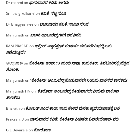
ಭಾನುವಾರದ ಕವಿತೆ: ಉಸಿರು
Dr rashmi
on
ಕವಿತೆ: ಸಣ್ಣ ಸೂಜಿ
Smiths g kulkarni
on
ಭಾನುವಾರದ ಕವಿತೆ :ಸಾವಿನ ಸನಿಹ
Dr Bhagyashree
on
ಖಾಸಗಿ ಆ್ಯಂಬುಲೆನ್ಸ್ ಗಳಿಗೆ ದರ ನಿಗದಿ
Manjunath
on
ಇಸ್ರೇಲ್ -ಪ್ಯಾಲಿಸ್ತೇನ್ ಸಂಘರ್ಷ:ಜೆರುಸಲೇಮಿನಲ್ಲಿ ಏನು
RAM PRASAD
on
ನಡೆಯುತ್ತಿದೆ ?
ಕೊರೊನಾ: ಇಂದು 13 ಮಂದಿ ಸಾವು, ತುಮಕೂರು, ತಿಪಟೂರಿನಲ್ಲಿ ಹೆಚ್ಚಿದ
ಅಲ್ಲಾಬಕಾಶ್
on
ಸೋಂಕು
‘ಕೊರೊನಾ’ ಅಂಬುಲೆನ್ಸ್ ಕೊಡುವಾಗಲೇ ನಿಯಮ ಪಾಲಿಸದ ಶಾಸಕರು!
Manjunath
on
‘ಕೊರೊನಾ’ ಅಂಬುಲೆನ್ಸ್ ಕೊಡುವಾಗಲೇ ನಿಯಮ ಪಾಲಿಸದ
Manjunath HN
on
ಶಾಸಕರು!
ಕೋವಿಡ್ ನಿಂದ ತಾಯಿ ಸಾವು ಕೇಳಿದ ಮಗಳು ಹೃದಯಾಘಾತಕ್ಕೆ ಬಲಿ
Bharath
on
ಭಾನುವಾರದ ಕವಿತೆ: ಕೊರೊನಾ ಪೀಡಿತರು ಓದಲೇಬೇಕಾದ- ನದಿ
Prakash. B
on
ಕೋರೋಣ
G L Devaraja
on