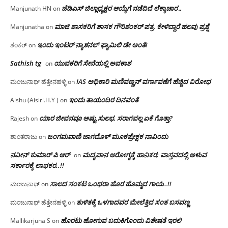
ಜೆಡಿಎಸ್ ಜಿಲ್ಲಾಧ್ಯಕ್ಷರ ಆಯ್ಕೆಗೆ ನಡೆದಿದೆ ಲೆಕ್ಕಾಚಾರ…
Manjunath HN
on
ಮಾಜಿ ಶಾಸಕರಿಗೆ ಶಾಸಕ ಗೌರಿಶಂಕರ್ ಪತ್ರ, ಕೇಳಿದ್ದಾರೆ ಹಲವು ಪ್ರಶ್ನೆ
Manjunatha
on
ಇಂದು ಇಂಟರ್ ನ್ಯಾಶನಲ್ ಫ್ಯಾಮಿಲಿ ಡೇ ಅಂತೆ!
ಶಂಕರ್
on
Sathish tg
ಯುವಕರಿಗೆ ಸೇನೆಯಲ್ಲಿ ಅವಕಾಶ
on
IAS ಅಧಿಕಾರಿ ಮಣಿವಣ್ಣನ್ ವರ್ಗಾವಣೆಗೆ ಹೆಚ್ಚಿದ‌ ವಿರೋಧ
ಮಂಜುನಾಥ್ ಹೆತ್ತೇನಹಳ್ಳಿ
on
ಇಂದು ತಾಯಂದಿರ ದಿನವಂತೆ
Aishu (Aisiri.H.Y )
on
ಯಾರ ಜೀವನವೂ ಅಷ್ಟು ಸುಲಭ, ಸರಾಗವಲ್ಲ ಏಕೆ ಗೊತ್ತಾ?
Rajesh
on
ಜಂಗಮವಾಣಿ ಜಾಗದೊಳ್ ಮೂಕಪ್ರೇಕ್ಷಕ ನಾವಿಂದು
ಶಾಂತರಾಜು
on
ನವೀನ್ ಕುಮಾರ್ ಪಿ ಆರ್
ಮದ್ಯಪಾನ ಆರೋಗ್ಯಕ್ಕೆ ಹಾನಿಕರ; ವಾಸ್ತವದಲ್ಲಿ ಅಳುವ
on
ಸರ್ಕಾರಕ್ಕೆ ಲಾಭಕರ..!!
ಸಾಲದ ಸಂಕಟ ಒಂಥರಾ ಹೊರ ಹೊಮ್ಮದ ಗಾಯ..!!
ಮಂಜುನಾಥ್
on
ತುಳಿತಕ್ಕೆ ಒಳಗಾದವರ ಮೇಲೆತ್ತಿದ ಸಂತ ಬಸವಣ್ಣ
ಮಂಜುನಾಥ್ ಹೆತ್ತೇನಹಳ್ಳಿ
on
ಹೊರಟು ಹೋಗುವ ಬದುಕಿಗೊಂದು ವಿಶೇಷತೆ ಇರಲಿ
Mallikarjuna S
on