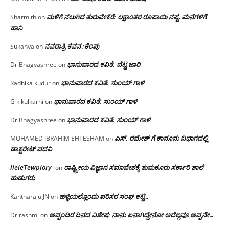
ಮಳೆಗೆ ನಲುಗಿದ ತುರುವೇಕೆರೆ: ಲಕ್ಷಾಂತರ ರೂಪಾಯಿ ನಷ್ಟ, ಮನೆಗಳಿಗೆ
Sharmith
on
ಹಾನಿ
ನವರಾತ್ರಿ ಕವನ :ಕೆಂಪು
Sukanya
on
ಭಾನುವಾರದ ಕವಿತೆ: ಬೆಟ್ಟ ಜಾರಿ
Dr Bhagyashree
on
ಭಾನುವಾರದ ಕವಿತೆ: ಸುಂಯ್ ಗಾಳಿ
Radhika kudur
on
ಭಾನುವಾರದ ಕವಿತೆ: ಸುಂಯ್ ಗಾಳಿ
G k kulkarni
on
ಭಾನುವಾರದ ಕವಿತೆ: ಸುಂಯ್ ಗಾಳಿ
Dr Bhagyashree
on
ಎಸ್. ರಮೇಶ್ ಗೆ ಕಾನೂನು ವಿಭಾಗದಲ್ಲಿ
MOHAMED IBRAHIM EHTESHAM
on
ಡಾಕ್ಟರೇಟ್ ಪದವಿ
lieleTewplory
ರಾಷ್ಟ್ರೀಯ ವಿಜ್ಞಾನ ಸಮಾವೇಶಕ್ಕೆ‌ ತುಮಕೂರು ಸರ್ಕಾರಿ ಶಾಲೆ
on
ಹುಡುಗರು
ಹಳ್ಳಿಯಲ್ಲೊಂದು ಪರಿಸರ ಸಂಘ ಕಟ್ಟಿ…
Kantharaju JN
on
ಅಪ್ಪಂದಿರ ದಿನದ ವಿಶೇಷ: ನಾನು ಏನಾಗಿದ್ದೇನೋ‌ ಅದೆಲ್ಲವೂ ಅಪ್ಪನೇ…
Dr rashmi
on