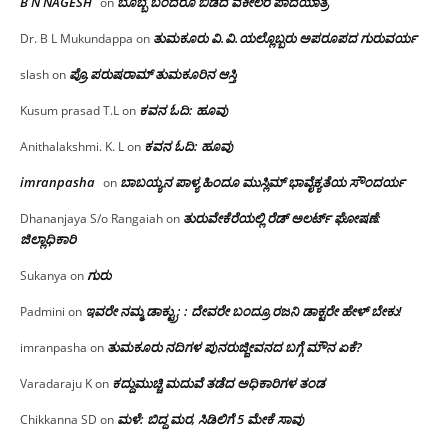
B N NAGESH
ಬೊಬ್ಬೆ ಬಂದರೂ ಬಿಡದ ವಕೀಲರ ಪಾದಯಾತ್ರೆ
on
ತುಮಕೂರು‌ ವಿ.ವಿ.ಯಲ್ಲೊಬ್ಬರು ಅಪರೂಪದ ಗುರುವರ್ಯ
Dr. B L Mukundappa
on
ಪ್ರೊ.ಪರುಷರಾಮ್ ತುಮಕೂರಿನ ಆಸ್ತಿ
slash
on
ಕವನ ಓದಿ: ಹೂವು
Kusum prasad T.L
on
ಕವನ ಓದಿ: ಹೂವು
Anithalakshmi. K. L
on
imranpasha
ಬಾಬಯ್ಯನ ಪಾಳ್ಯ ಹಿಂದೂ ಮುಸ್ಲಿಮ್ ಭಾವೈಕ್ಯತೆಯ ಸೌಂದರ್ಯ
on
ತುರುವೇಕೆರೆಯಲ್ಲಿ ರೆಡ್ ಅಲರ್ಟ್ ಘೋಷಣೆ:
Dhananjaya S/o Rangaiah
on
ಜಿಲ್ಲಾಧಿಕಾರಿ
ಗುರು
Sukanya
on
ಇವರೇ ನಮ್ಮ ಡಾಕ್ಟ್ರು; : ದೇವರೇ ಬಂದ್ರೂ ರಜನಿ ಡಾಕ್ಟರೇ ಹೇಳ್ ಬೇಕು!
Padmini
on
ತುಮಕೂರು ನದಿಗಳ ಪುನರುಜ್ಜೀವನದ ಬಗ್ಗೆ ಮೌನ ಏಕೆ?
imranpasha
on
ಕದ್ದುಮುಚ್ಚಿ ಮದುವೆ ತಡೆದ ಅಧಿಕಾರಿಗಳ ತಂಡ
Varadaraju K
on
ಮಳೆ: ಬಿದ್ದ ಮರ, ಸಿಡಿಲಿಗೆ 5 ಮೇಕೆ ಸಾವು
Chikkanna SD
on