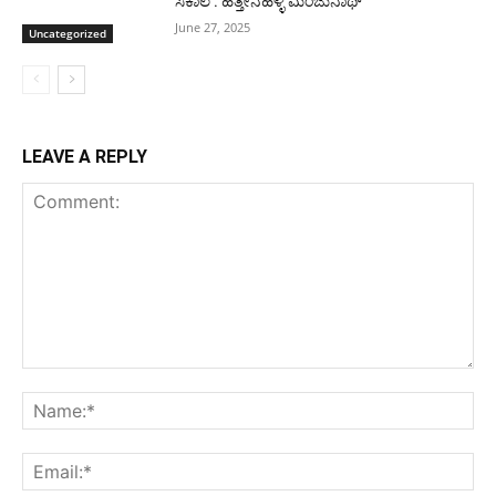
ಸಕಾಲ : ಹೆತ್ತೇನಹಳ್ಳಿ ಮಂಜುನಾಥ್
June 27, 2025
Uncategorized
LEAVE A REPLY
Comment:
Na
Ema