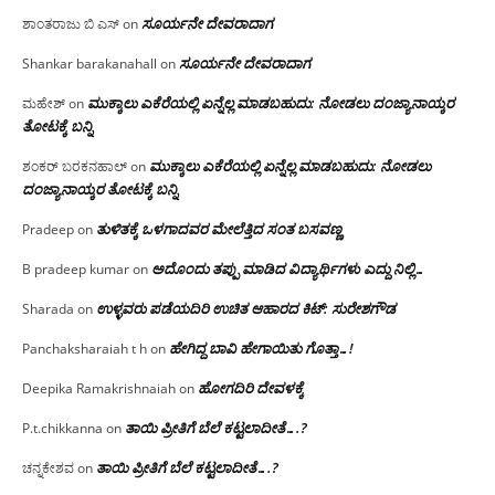
ಸೂರ್ಯನೇ ದೇವರಾದಾಗ
ಶಾಂತರಾಜು ಬಿ ಎಸ್
on
ಸೂರ್ಯನೇ ದೇವರಾದಾಗ
Shankar barakanahall
on
ಮುಕ್ಕಾಲು ಎಕೆರೆಯಲ್ಲಿ ಏನ್ನೆಲ್ಲ‌ ಮಾಡಬಹುದು: ನೋಡಲು ದಂಜ್ಯಾನಾಯ್ಕರ
ಮಹೇಶ್
on
ತೋಟಕ್ಕೆ ಬನ್ನಿ
ಮುಕ್ಕಾಲು ಎಕೆರೆಯಲ್ಲಿ ಏನ್ನೆಲ್ಲ‌ ಮಾಡಬಹುದು: ನೋಡಲು
ಶಂಕರ್ ಬರಕನಹಾಲ್
on
ದಂಜ್ಯಾನಾಯ್ಕರ ತೋಟಕ್ಕೆ ಬನ್ನಿ
ತುಳಿತಕ್ಕೆ ಒಳಗಾದವರ ಮೇಲೆತ್ತಿದ ಸಂತ ಬಸವಣ್ಣ
Pradeep
on
ಅದೊಂದು ತಪ್ಪು ಮಾಡಿದ ವಿದ್ಯಾರ್ಥಿಗಳು ಎದ್ದು ನಿಲ್ಲಿ…
B pradeep kumar
on
ಉಳ್ಳವರು ಪಡೆಯದಿರಿ ಉಚಿತ ಆಹಾರದ ಕಿಟ್: ಸುರೇಶಗೌಡ
Sharada
on
ಹೇಗಿದ್ದ ಬಾವಿ ಹೇಗಾಯಿತು ಗೊತ್ತಾ…!
Panchaksharaiah t h
on
ಹೋಗದಿರಿ ದೇವಳಕ್ಕೆ
Deepika Ramakrishnaiah
on
ತಾಯಿ ಪ್ರೀತಿಗೆ ಬೆಲೆ ಕಟ್ಟಲಾದೀತೆ….?
P.t.chikkanna
on
ತಾಯಿ ಪ್ರೀತಿಗೆ ಬೆಲೆ ಕಟ್ಟಲಾದೀತೆ….?
ಚನ್ನಕೇಶವ
on