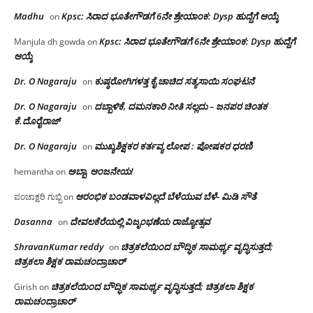
Madhu
Kpsc: ಸಿರಾದ ಭೂತೇಗೌಡಗೆ 6ನೇ ಶ್ರೇಯಾಂಕ: Dysp ಹುದ್ದೆಗೆ ಆಯ್ಕೆ
on
Kpsc: ಸಿರಾದ ಭೂತೇಗೌಡಗೆ 6ನೇ ಶ್ರೇಯಾಂಕ: Dysp ಹುದ್ದೆಗೆ
Manjula dh gowda
on
ಆಯ್ಕೆ
Dr. O Nagaraju
ಕುಷ್ಠರೋಗಿಗಳತ್ತ ಕೈ ಚಾಚಿದ ಸತ್ಯಸಾಯಿ ಸಂಘಟನೆ
on
Dr. O Nagaraju
ದಬ್ಬಾಳಿಕೆ, ದಮನಕಾರಿ ನೀತಿ ಸಲ್ಲದು – ಜನಪರ ಚಿಂತಕ
on
ಕೆ.ದೊರೈರಾಜ್
Dr. O Nagaraju
ಮುಖ್ಯಶಿಕ್ಷಕರ ಕರ್ತವ್ಯ ಲೋಪ : ಪೋಷಕರ ಧರಣಿ
on
ಅಬ್ಬಾ, ಆಂಜನೇಯ!
hemantha
on
ಆರಂಭಿಕ ಬಂಡವಾಳವಿಲ್ಲದೆ ಬೆಳೆಯುವ ಬೆಳೆ- ಮಿಡಿ ಸೌತೆ
ಪಂಚಾಕ್ಷರಿ ಗುಬ್ಬಿ
on
Dasanna
ದೇವಲಕೆರೆಯಲ್ಲಿ ವಿಜೃಂಭಣೆಯ ರಾಜ್ಯೋತ್ಸವ
on
ShravanKumar reddy
ಚಿತ್ರಕಲೆಯಿಂದ ಬೌದ್ಧಿಕ ಸಾಮರ್ಥ್ಯ ವೃದ್ಧಿಸುತ್ತದೆ;
on
ಚಿತ್ರಕಲಾ ಶಿಕ್ಷಕ ರಾಮಚಂದ್ರಾಚಾರ್
ಚಿತ್ರಕಲೆಯಿಂದ ಬೌದ್ಧಿಕ ಸಾಮರ್ಥ್ಯ ವೃದ್ಧಿಸುತ್ತದೆ; ಚಿತ್ರಕಲಾ ಶಿಕ್ಷಕ
Girish
on
ರಾಮಚಂದ್ರಾಚಾರ್