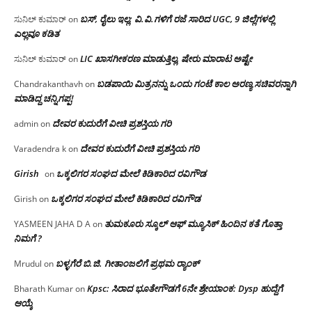
ಬಸ್, ರೈಲು ಇಲ್ಲ; ವಿ.ವಿ.ಗಳಿಗೆ ರಜೆ ಸಾರಿದ UGC, 9 ಜಿಲ್ಲೆಗಳಲ್ಲಿ
ಸುನಿಲ್ ಕುಮಾರ್
on
ಎಲ್ಲವೂ ಕಡಿತ
LIC ಖಾಸಗೀಕರಣ ಮಾಡುತ್ತಿಲ್ಲ, ಷೇರು ಮಾರಾಟ ಅಷ್ಟೇ
ಸುನಿಲ್ ಕುಮಾರ್
on
ಬಡಪಾಯಿ ಮಿತ್ರನನ್ನು ಒಂದು ಗಂಟೆ ಕಾಲ ಅರಣ್ಯ ಸಚಿವರನ್ನಾಗಿ
Chandrakanthavh
on
ಮಾಡಿದ್ದ ಚನ್ನಿಗಪ್ಪ!
ದೇವರ ಕುದುರೆಗೆ ವೀಚಿ ಪ್ರಶಸ್ತಿಯ ಗರಿ
admin
on
ದೇವರ ಕುದುರೆಗೆ ವೀಚಿ ಪ್ರಶಸ್ತಿಯ ಗರಿ
Varadendra k
on
Girish
ಒಕ್ಕಲಿಗರ ಸಂಘದ ಮೇಲೆ ಕಿಡಿಕಾರಿದ ರವಿಗೌಡ
on
ಒಕ್ಕಲಿಗರ ಸಂಘದ ಮೇಲೆ ಕಿಡಿಕಾರಿದ ರವಿಗೌಡ
Girish
on
ತುಮಕೂರು ಸ್ಕೂಲ್ ಆಫ್ ಮ್ಯೂಸಿಕ್ ಹಿಂದಿನ ಕತೆ ಗೊತ್ತಾ
YASMEEN JAHA D A
on
ನಿಮಗೆ ?
ಬಳ್ಳಗೆರೆ ಬಿ.ಜಿ. ಗೀತಾಂಜಲಿಗೆ ಪ್ರಥಮ ರ‌್ಯಾಂಕ್
Mrudul
on
Kpsc: ಸಿರಾದ ಭೂತೇಗೌಡಗೆ 6ನೇ ಶ್ರೇಯಾಂಕ: Dysp ಹುದ್ದೆಗೆ
Bharath Kumar
on
ಆಯ್ಕೆ